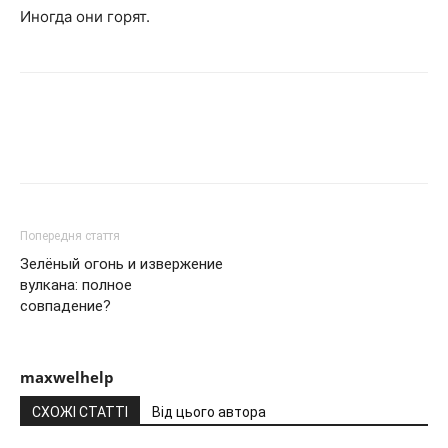
Иногда они горят.
Попередня стаття
Зелёный огонь и извержение
вулкана: полное
совпадение?
maxwelhelp
СХОЖІ СТАТТІ
Від цього автора