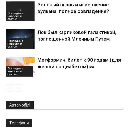
Зелёный огонь и извержение
вулкана: полное совпадение?
Последние
новости и
статьи
Лок был карликовой галактикой,
поглощенной Млечным Путем
Последние
новости и
статьи
Метформин: билет к 90 годам (для
женщин с диабетом) 🎫
Последние
новости и
статьи
Автомобілі
Телефони