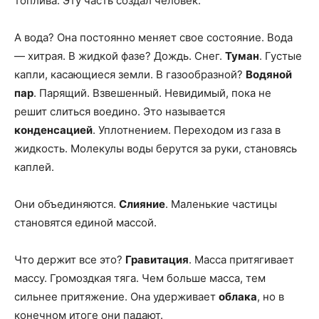
топлива. Эту часть создал человек.
А вода? Она постоянно меняет свое состояние. Вода
— хитрая. В жидкой фазе? Дождь. Снег.
Туман
. Густые
капли, касающиеся земли. В газообразной?
Водяной
пар
. Парящий. Взвешенный. Невидимый, пока не
решит слиться воедино. Это называется
конденсацией
. Уплотнением. Переходом из газа в
жидкость. Молекулы воды берутся за руки, становясь
каплей.
Они объединяются.
Слияние
. Маленькие частицы
становятся единой массой.
Что держит все это?
Гравитация
. Масса притягивает
массу. Громоздкая тяга. Чем больше масса, тем
сильнее притяжение. Она удерживает
облака
, но в
конечном итоге они падают.