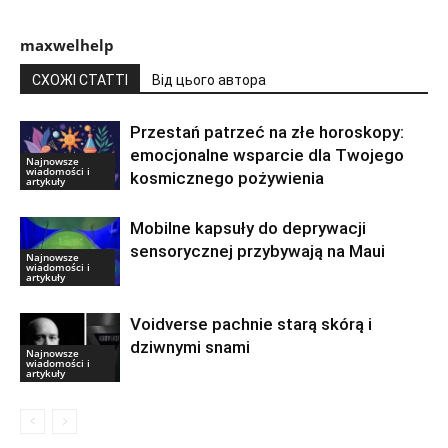
maxwelhelp
СХОЖІ СТАТТІ
Від цього автора
Przestań patrzeć na złe horoskopy:
emocjonalne wsparcie dla Twojego
Najnowsze
wiadomości i
kosmicznego pożywienia
artykuły
Mobilne kapsuły do deprywacji
sensorycznej przybywają na Maui
Najnowsze
wiadomości i
artykuły
Voidverse pachnie starą skórą i
dziwnymi snami
Najnowsze
wiadomości i
artykuły