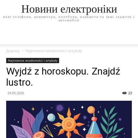
Новини електроніки
нові телефони, компютери, ноутбуки, планшети та інші гаджети і
автомобілі
Додому
Najnowsze wiadomości i artykuły
Najnowsze wiadomości i artykuły
Wyjdź z horoskopu. Znajdź
lustro.
24.05.2026
23