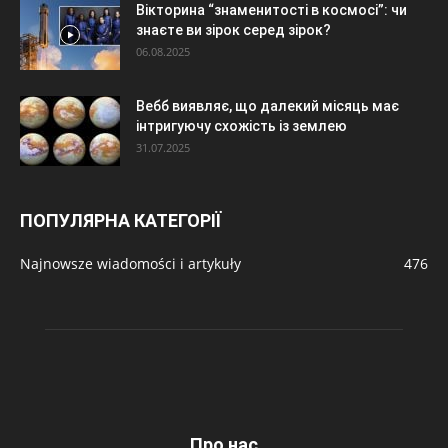
Вікторина “знаменитості в космосі”: чи
знаєте ви зірок серед зірок?
06.08.2025
Вебб виявляє, що далекий місяць має
інтригуючу схожість із землею
31.07.2025
ПОПУЛЯРНА КАТЕГОРІЇ
Najnowsze wiadomości i artykuły
476
Про нас