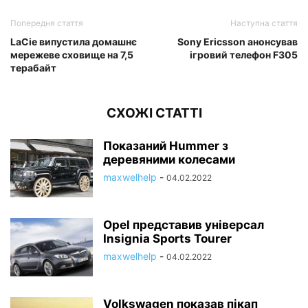
Попередня стаття
Наступна стаття
LaCie випустила домашнє
Sony Ericsson анонсував
мережеве сховище на 7,5
ігровий телефон F305
терабайт
СХОЖІ СТАТТІ
Показаний Hummer з
деревяними колесами
maxwelhelp
-
04.02.2022
Opel представив універсал
Insignia Sports Tourer
maxwelhelp
-
04.02.2022
Volkswagen показав пікап