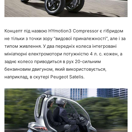
Концепт під назвою HYmotion3 Compressor є гібридом
не тільки з точки зору “видової приналежності”, але і за
типом живлення. У два передніх колеса інтегровані
мініатюрні електромотори потужністю 4 л. с. кожен, а
заднє колесо приводиться в рух 20-сильним
бензиновим двигуном, який використовується,
наприклад, в скутері Peugeot Satelis.