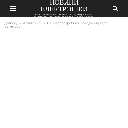
НОВИНИ
ЕЛЕКТРОНІКИ
нові телефони, компютери, ноутбуки,
планшети та інші гаджети і автомобілі
Додому
Автомобілі
Peugeot розробив гібридом скутера і
автомобіля