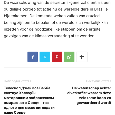
De waarschuwing van de secretaris-generaal dient als een
duidelijke oproep tot actie nu de wereldleiders in Brazilië
bijeenkomen. De komende weken zullen van cruciaal
belang zijn om te bepalen of de wereld zich werkelijk kan
inzetten voor de noodzakelijke stappen om de ergste
gevolgen van de klimaatverandering af te wenden.
Попередня стаття
Наступна стаття
Телескоп Джеймса Вебба
De wetenschap achter
святкує Хеллоуїн
civetkoffie: waarom deze
моторошним зображенням
zeldzame boon zo
вмираючого Сонця – так
gewaardeerd wordt
одного дня може виглядати
наше Сонце.