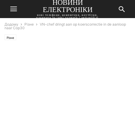
НОВИНИ
ЕЛЕКТРОНІКИ
нові телефони, компютери, ноутбуки,
планшети та інші гаджети і автомобілі
Додому
Різне
VN-chef dringt aan op koerscorrectie in de aanloop
naar Cop30
Різне