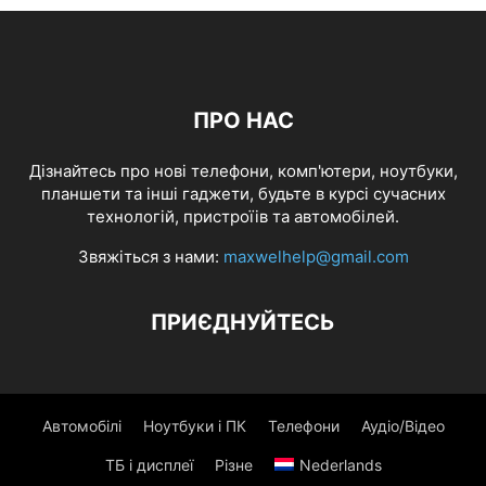
ПРО НАС
Дізнайтесь про нові телефони, комп'ютери, ноутбуки,
планшети та інші гаджети, будьте в курсі сучасних
технологій, пристроїів та автомобілей.
Звяжіться з нами:
maxwelhelp@gmail.com
ПРИЄДНУЙТЕСЬ
Автомобілі
Ноутбуки і ПК
Телефони
Аудіо/Відео
ТБ і дисплеї
Різне
Nederlands