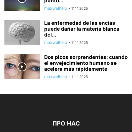
punto...
maxwelhelp
-
11.11.2025
La enfermedad de las encías
puede dañar la materia blanca
del...
maxwelhelp
-
11.11.2025
Dos picos sorprendentes: cuando
el envejecimiento humano se
acelera más rápidamente
maxwelhelp
-
11.11.2025
ПРО НАС