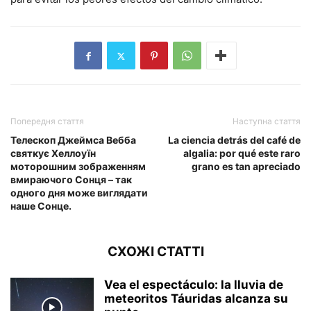
Попередня стаття
Наступна стаття
Телескоп Джеймса Вебба
La ciencia detrás del café de
святкує Хеллоуїн
algalia: por qué este raro
моторошним зображенням
grano es tan apreciado
вмираючого Сонця – так
одного дня може виглядати
наше Сонце.
СХОЖІ СТАТТІ
Vea el espectáculo: la lluvia de
meteoritos Táuridas alcanza su