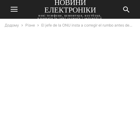
НОВИНИ
ЕЛЕКТРОНІКИ
нові телефони, компютери, ноутбуки,
планшети та інші гаджети і автомобілі
Додому
Різне
El jefe de la ONU insta a corregir el rumbo antes de...