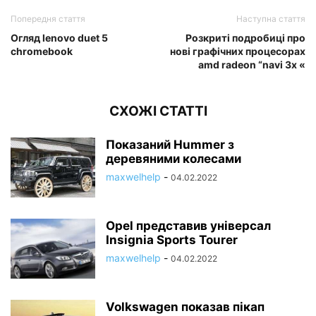
Попередня стаття
Наступна стаття
Огляд lenovo duet 5
Розкриті подробиці про
chromebook
нові графічних процесорах
amd radeon “navi 3x «
СХОЖІ СТАТТІ
Показаний Hummer з
деревяними колесами
maxwelhelp
-
04.02.2022
Opel представив універсал
Insignia Sports Tourer
maxwelhelp
-
04.02.2022
Volkswagen показав пікап