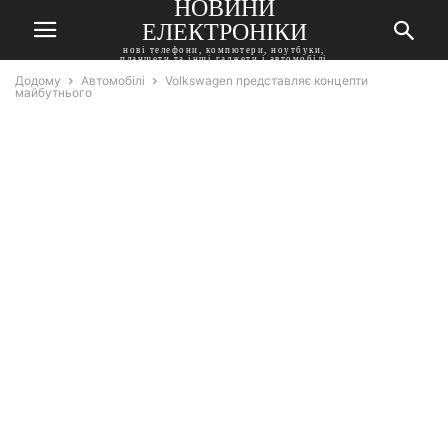
НОВИНИ
ЕЛЕКТРОНІКИ
нові телефони, компютери, ноутбуки,
планшети та інші гаджети і автомобілі
Додому
Автомобілі
Volkswagen представляє концепти
майбутнього