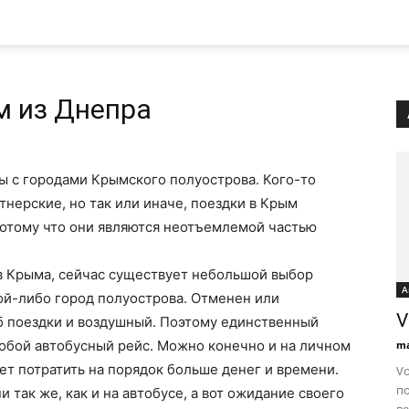
м из Днепра
ы с городами Крымского полуострова. Кого-то
тнерские, но так или иначе, поездки в Крым
потому что они являются неотъемлемой частью
 Крыма, сейчас существует небольшой выбор
А
кой-либо город полуострова. Отменен или
V
 поездки и воздушный. Поэтому единственный
собой автобусный рейс. Можно конечно и на личном
ma
ет потратить на порядок больше денег и времени.
Vo
по
 так же, как и на автобусе, а вот ожидание своего