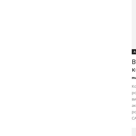
А
B
к
ma
Ко
ро
ви
ак
ро
CA