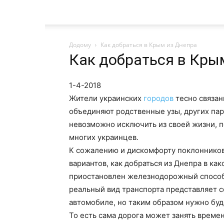
Додому
Как добраться в Крым из Днепра
Как добраться в Кры
1-4-2018
Жители украинских
городов
тесно связан
объединяют родственные узы, других пар
невозможно исключить из своей жизни, 
многих украинцев.
К сожалению и дискомфорту поклонников
вариантов, как добраться из Днепра в ка
приостановлен железнодорожный способ
реальный вид транспорта представляет 
автомобиле, но таким образом нужно буд
То есть сама дорога может занять времени