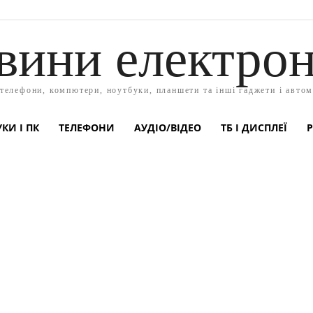
вини електрон
 телефони, компютери, ноутбуки, планшети та інші гаджети і автом
КИ І ПК
ТЕЛЕФОНИ
АУДІО/ВІДЕО
ТБ І ДИСПЛЕЇ
Р