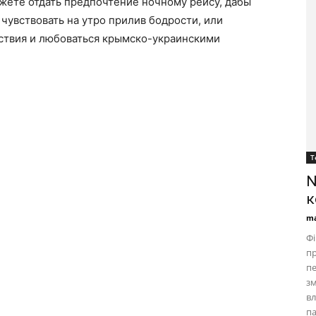
жете отдать предпочтение ночному рейсу, дабы
 чувствовать на утро прилив бодрости, или
ствия и любоваться крымско-украинскими
Т
N
к
ma
Фі
пр
пе
зм
вл
па