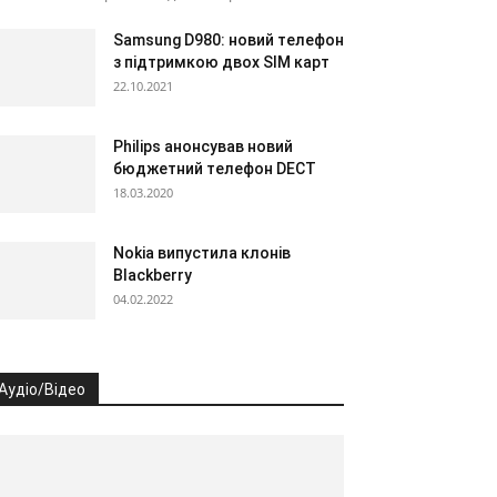
Samsung D980: новий телефон
з підтримкою двох SIM карт
22.10.2021
Philips анонсував новий
бюджетний телефон DECT
18.03.2020
Nokia випустила клонів
Blackberry
04.02.2022
Аудіо/Відео