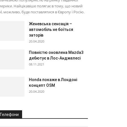
личезною популярністю на ринку Південної
ерики. Найцікавіше полягає в тому, що новий
l, можливо, буде поставлятися в Європу і Росію.
Женевська сенсація –
автомобіль не боїться
заторів
20.04.2020
Повністю оновлена Mazda3
дебютує в Лос-Анджелесі
08.11.2021
Honda покаже в Лондоні
концепт OSM
20.04.2020
Телефони