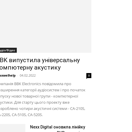
удіо/Відео
BK випустила універсальну
омпютерну акустику
xwelhelp
-
04.02.2022
0
мпанія BBK Electronics повідомила про
зширення категорії аудіосистем і про початок
пуску нової товарної групи - компютерної
устики. Для старту цього проекту вже
зроблено чотири акустичні системи - CA-210S,
-220S, CA-510S, CA-520S.
Nexx Digital оновила лінійку