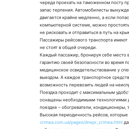
череда проехать на таможенном посту пр
запас терпения. Автомобилисты вынужде
двигается крайне медленно, а если попа
компьютерной системе, можно простоять
не рисковать и отправиться в путь на кр
Пассажиры рейсового транспорта имеют 
не стоят в общей очереди.
Каждый пассажир, бронируя себе место в
гарантию своей безопасности во время п
медицинское освидетельствование у сп
выездом. А каждое транспортное средств
возможность перевозить людей на неисп
Поездка проходит с максимальным удобс
оснащены необходимыми технологиями д
поездке – обогреватели, кондиционеры, 
Высокая периодичность рейсов, которы
crimea.com.ua/pages/dnepr_crimea.html
да