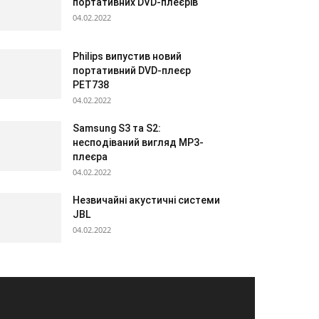
портативних DVD-плеєрів
04.02.2022
Philips випустив новий
портативний DVD-плеєр
PET738
04.02.2022
Samsung S3 та S2:
несподіваний вигляд МР3-
плеєра
04.02.2022
Незвичайні акустичні системи
JBL
04.02.2022