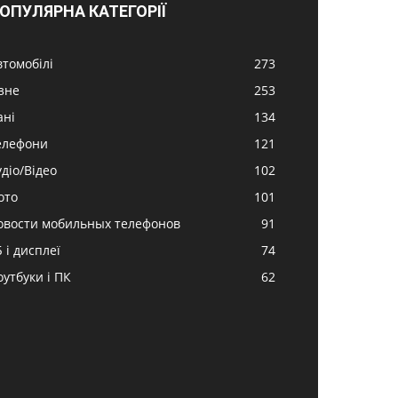
ОПУЛЯРНА КАТЕГОРІЇ
втомобілі
273
ізне
253
ані
134
елефони
121
удіо/Відео
102
ото
101
овости мобильных телефонов
91
 і дисплеї
74
оутбуки і ПК
62