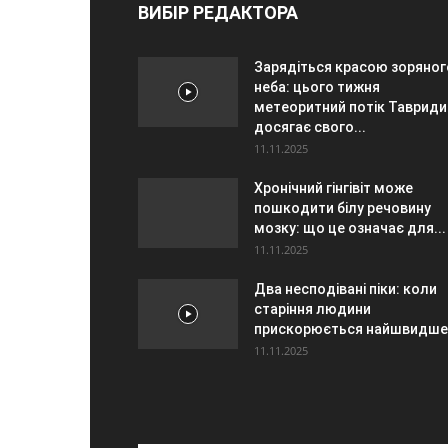
ВИБІР РЕДАКТОРА
Зарядіться красою зоряног
неба: цього тижня
метеоритний потік Тавриди
досягає свого...
11.11.2025
Хронічний гінгівіт може
пошкодити білу речовину
мозку: що це означає для...
11.11.2025
Два несподівані піки: коли
старіння людини
прискорюється найшвидше
11.11.2025