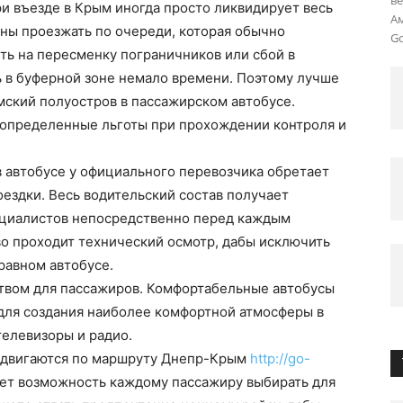
ве
и въезде в Крым иногда просто ликвидирует весь
Ам
ны проезжать по очереди, которая обычно
Go
сть на пересменку пограничников или сбой в
 в буферной зоне немало времени. Поэтому лучше
ымский полуостров в пассажирском автобусе.
определенные льготы при прохождении контроля и
 автобусе у официального перевозчика обретает
оездки. Весь водительский состав получает
ециалистов непосредственно перед каждым
о проходит технический осмотр, дабы исключить
равном автобусе.
твом для пассажиров. Комфортабельные автобусы
ля создания наиболее комфортной атмосферы в
телевизоры и радио.
е двигаются по маршруту Днепр-Крым
http://go-
ет возможность каждому пассажиру выбирать для