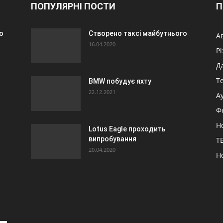
ПОПУЛЯРНІ ПОСТИ
П
о
Створено таксі майбутнього
А
16.04.2020
Р
Д
Т
BMW побудує яхту
22.12.2021
А
Ф
Н
Lotus Eagle проходить
випробування
ТБ
20.04.2020
Н