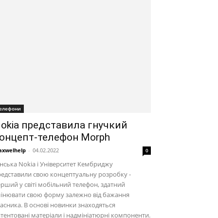
елефони
okia представила гнучкий
онцепт-телефон Morph
xwelhelp
-
04.02.2022
0
нська Nokia і Університет Кембриджу
едставили свою концептуальну розробку -
рший у світі мобільний телефон, здатний
інювати свою форму залежно від бажання
асника. В основі новинки знаходяться
тентовані матеріали і надмініатюрні компоненти.