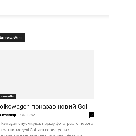
Автомобілі
втомобілі
olkswagen показав новий Gol
xwelhelp
-
08.11.2021
0
lkswagen опублікував першу фотографію нового
коління моделі Gol, яка користується