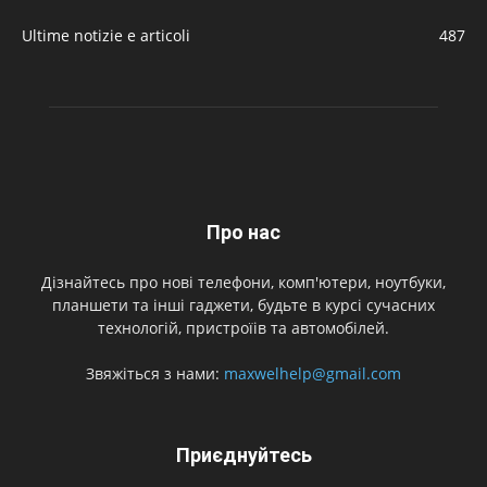
Ultime notizie e articoli
487
Про нас
Дізнайтесь про нові телефони, комп'ютери, ноутбуки,
планшети та інші гаджети, будьте в курсі сучасних
технологій, пристроїів та автомобілей.
Звяжіться з нами:
maxwelhelp@gmail.com
Приєднуйтесь