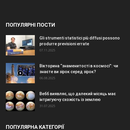
ПОПУЛЯРНІ ПОСТИ
Gli strumenti statistici più diffusi possono
produrre previsioni errate
07.11.2025
Вікторина “знаменитості в космосі”: чи
знаєте ви зірок серед зірок?
06.08.2025
Вебб виявляє, що далекий місяць має
інтригуючу схожість із землею
31.07.2025
ПОПУЛЯРНА КАТЕГОРІЇ