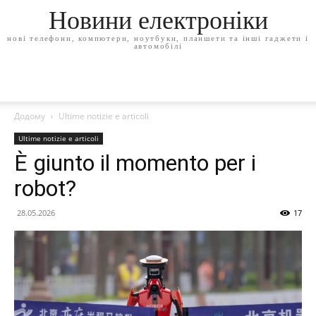
Новини електроніки
нові телефони, компютери, ноутбуки, планшети та інші гаджети і
автомобілі
Додому
Ultime notizie e articoli
Ultime notizie e articoli
È giunto il momento per i
robot?
28.05.2026
17