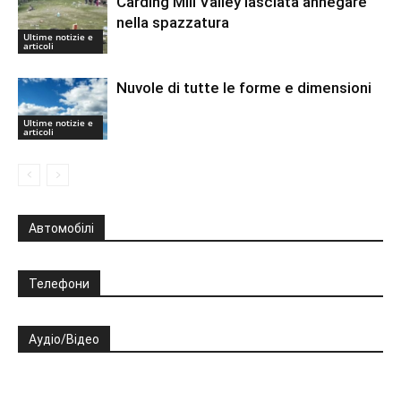
Carding Mill Valley lasciata annegare
nella spazzatura
Ultime notizie e
articoli
Nuvole di tutte le forme e dimensioni
Ultime notizie e
articoli
Автомобілі
Телефони
Аудіо/Відео