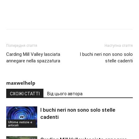
Попередня стаття
Наступна стаття
Carding Mill Valley lasciata
I buchi neri non sono solo
annegare nella spazzatura
stelle cadenti
maxwelhelp
СХОЖІ СТАТТІ
Від цього автора
I buchi neri non sono solo stelle
cadenti
Ultime notizie e
articoli