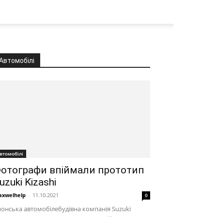
Автомобілі
втомобілі
отографи впіймали прототип
uzuki Kizashi
xwelhelp
-
11.10.2021
0
онська автомобілебудівна компанія Suzuki