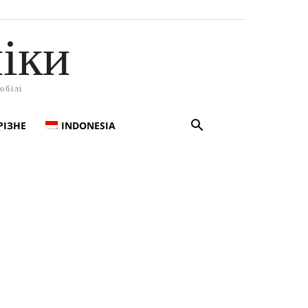
іки
обілі
РІЗНЕ
INDONESIA