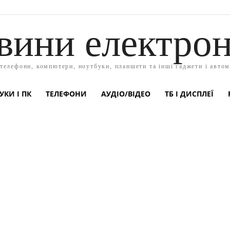
вини електрон
 телефони, компютери, ноутбуки, планшети та інші гаджети і автом
УКИ І ПК
ТЕЛЕФОНИ
АУДІО/ВІДЕО
ТБ І ДИСПЛЕЇ