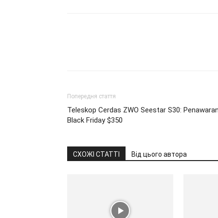
Попередня стаття
Teleskop Cerdas ZWO Seestar S30: Penawara
Black Friday $350
СХОЖІ СТАТТІ
Від цього автора