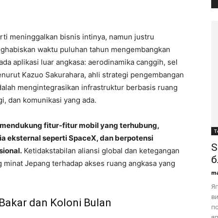
ti meninggalkan bisnis intinya, namun justru
enghabiskan waktu puluhan tahun mengembangkan
da aplikasi luar angkasa: aerodinamika canggih, sel
enurut Kazuo Sakurahara, ahli strategi pengembangan
alah mengintegrasikan infrastruktur berbasis ruang
i, dan komunikasi yang ada.
 mendukung fitur-fitur mobil yang terhubung,
Т
 eksternal seperti SpaceX, dan berpotensi
S
ional.
Ketidakstabilan aliansi global dan ketegangan
б
 minat Jepang terhadap akses ruang angkasa yang
ma
Яп
ви
 Bakar dan Koloni Bulan
по
яп