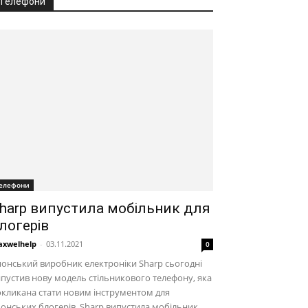
Телефони
елефони
harp випустила мобільник для
логерів
xwelhelp
-
03.11.2021
0
онський виробник електроніки Sharp сьогодні
пустив нову модель стільникового телефону, яка
кликана стати новим інструментом для
онських блогерів. Sharp випустила мобільник