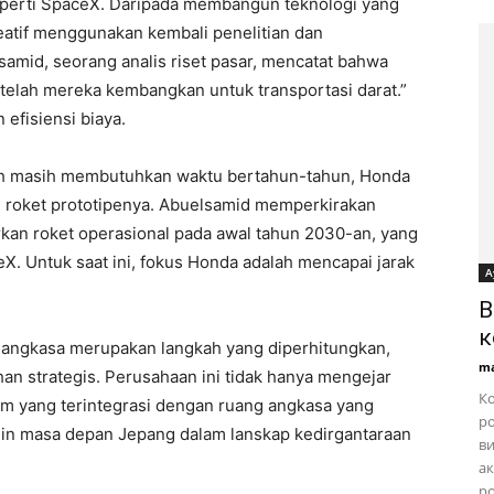
perti SpaceX. Daripada membangun teknologi yang
eatif menggunakan kembali penelitian dan
mid, seorang analis riset pasar, mencatat bahwa
elah mereka kembangkan untuk transportasi darat.”
 efisiensi biaya.
uh masih membutuhkan waktu bertahun-tahun, Honda
 roket prototipenya. Abuelsamid memperkirakan
kan roket operasional pada awal tahun 2030-an, yang
. Untuk saat ini, fokus Honda adalah mencapai jarak
А
.
B
к
angkasa merupakan langkah yang diperhitungkan,
ma
han strategis. Perusahaan ini tidak hanya mengejar
Ко
 yang terintegrasi dengan ruang angkasa yang
ро
min masa depan Jepang dalam lanskap kedirgantaraan
ви
ак
ро