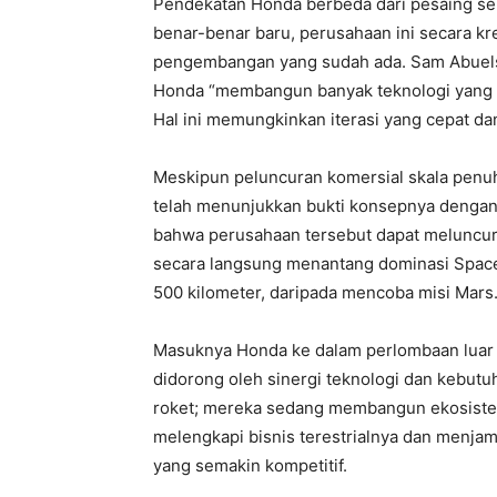
Pendekatan Honda berbeda dari pesaing se
benar-benar baru, perusahaan ini secara kr
pengembangan yang sudah ada. Sam Abuelsa
Honda “membangun banyak teknologi yang t
Hal ini memungkinkan iterasi yang cepat dan
Meskipun peluncuran komersial skala pen
telah menunjukkan bukti konsepnya dengan
bahwa perusahaan tersebut dapat meluncur
secara langsung menantang dominasi SpaceX
500 kilometer, daripada mencoba misi Mars
Masuknya Honda ke dalam perlombaan luar 
didorong oleh sinergi teknologi dan kebutu
roket; mereka sedang membangun ekosistem
melengkapi bisnis terestrialnya dan menja
yang semakin kompetitif.