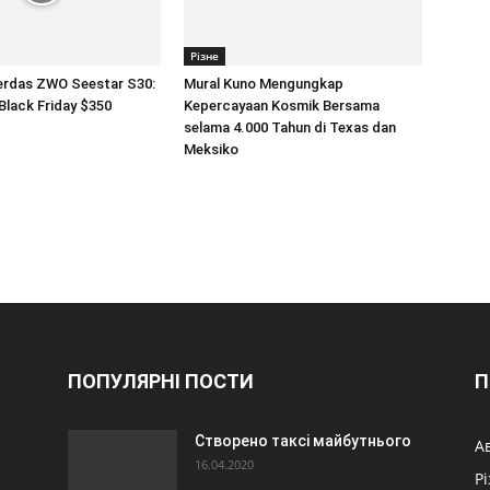
Різне
erdas ZWO Seestar S30:
Mural Kuno Mengungkap
lack Friday $350
Kepercayaan Kosmik Bersama
selama 4.000 Tahun di Texas dan
Meksiko
ПОПУЛЯРНІ ПОСТИ
П
Створено таксі майбутнього
А
16.04.2020
Р