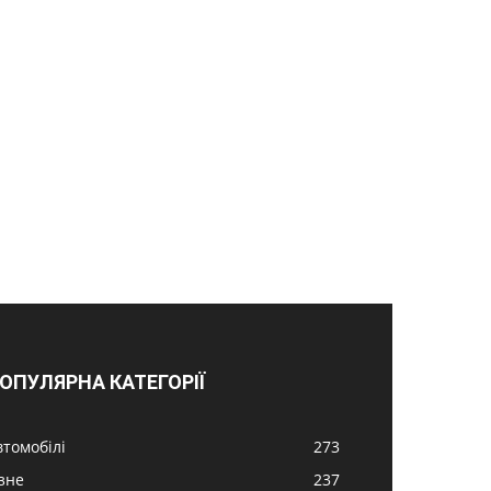
ОПУЛЯРНА КАТЕГОРІЇ
втомобілі
273
ізне
237