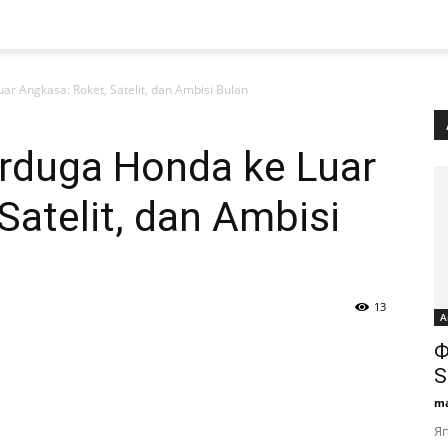
r Angkasa: Roket, Satelit, dan Ambisi Bulan
rduga Honda ke Luar
Satelit, dan Ambisi
13
А
Ф
S
ma
Яп