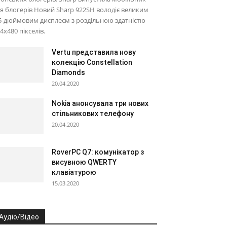
я блогерів Новий Sharp 922SH володіє великим
5-дюймовим дисплеєм з роздільною здатністю
4х480 пікселів.
Vertu представила нову
колекцію Constellation
Diamonds
20.04.2020
Nokia анонсувала три нових
стільникових телефону
20.04.2020
RoverPC Q7: комунікатор з
висувною QWERTY
клавіатурою
15.03.2020
Аудіо/Відео