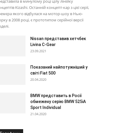
едставила в минулому році цілу лінійку
нцептів Kizashi. Останній концепт-кар з цієї серії,
емєра якого відбулася на мотор-шоу в Нью-
рку в 2008 році, є прототипом серійної версії
делі.
Nissan представив хетчбек
Livina C-Gear
23.09.2021
Показаний найпотужніший у
світі Fiat 500
20.04.2020
BMW представить в Росії
обмежену серію BMW 525iA
Sport Individual
21.04.2020