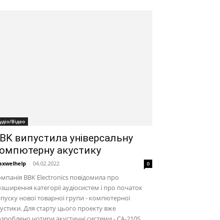
удіо/Відео
BK випустила універсальну
омпютерну акустику
xwelhelp
-
04.02.2022
0
мпанія BBK Electronics повідомила про
зширення категорії аудіосистем і про початок
пуску нової товарної групи - компютерної
устики. Для старту цього проекту вже
зроблено чотири акустичні системи - CA-210S,