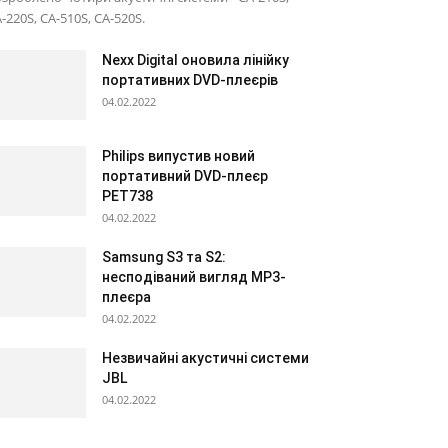
-220S, CA-510S, CA-520S.
Nexx Digital оновила лінійку
портативних DVD-плеєрів
04.02.2022
Philips випустив новий
портативний DVD-плеєр
PET738
04.02.2022
Samsung S3 та S2:
несподіваний вигляд МР3-
плеєра
04.02.2022
Незвичайні акустичні системи
JBL
04.02.2022