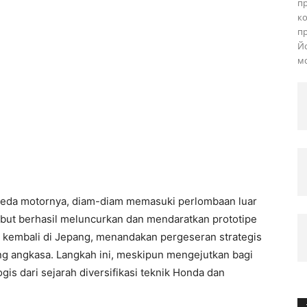
пр
ко
пр
Йо
мо
peda motornya, diam-diam memasuki perlombaan luar
ebut berhasil meluncurkan dan mendaratkan prototipe
n kembali di Jepang, menandakan pergeseran strategis
g angkasa. Langkah ini, meskipun mengejutkan bagi
is dari sejarah diversifikasi teknik Honda dan