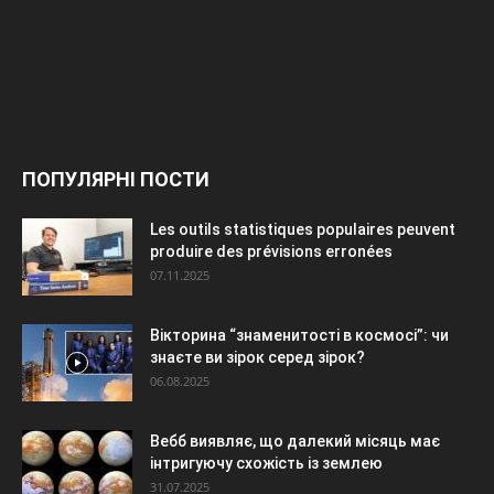
ПОПУЛЯРНІ ПОСТИ
Les outils statistiques populaires peuvent
produire des prévisions erronées
07.11.2025
Вікторина “знаменитості в космосі”: чи
знаєте ви зірок серед зірок?
06.08.2025
Вебб виявляє, що далекий місяць має
інтригуючу схожість із землею
31.07.2025