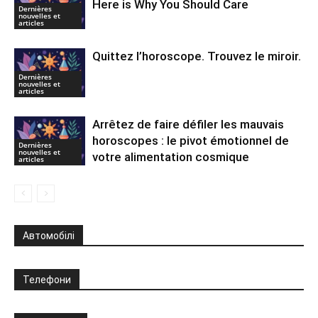
Here is Why You Should Care
Dernières
nouvelles et
articles
Quittez l’horoscope. Trouvez le miroir.
Dernières
nouvelles et
articles
Arrêtez de faire défiler les mauvais
horoscopes : le pivot émotionnel de
Dernières
nouvelles et
votre alimentation cosmique
articles
Автомобілі
Телефони