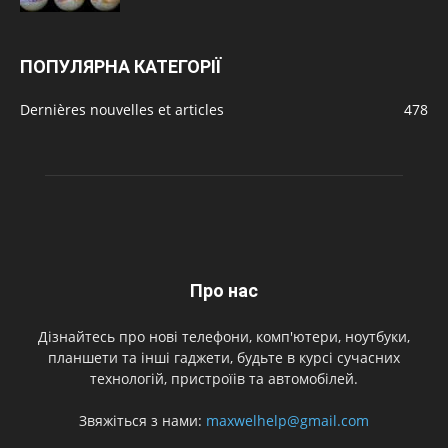
ПОПУЛЯРНА КАТЕГОРІЇ
Dernières nouvelles et articles
478
Про нас
Дізнайтесь про нові телефони, комп'ютери, ноутбуки,
планшети та інші гаджети, будьте в курсі сучасних
технологій, пристроїів та автомобілей.
Звяжіться з нами:
maxwelhelp@gmail.com