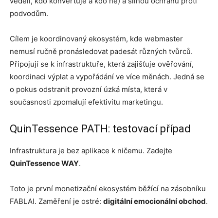
věděli, kdo konvertuje a kdo ne) a silnou ochranu proti
podvodům.
Cílem je koordinovaný ekosystém, kde webmaster
nemusí ručně pronásledovat padesát různých tvůrců.
Připojují se k infrastruktuře, která zajišťuje ověřování,
koordinaci výplat a vypořádání ve více měnách. Jedná se
o pokus odstranit provozní úzká místa, která v
současnosti zpomalují efektivitu marketingu.
QuinTessence PATH: testovací případ
Infrastruktura je bez aplikace k ničemu. Zadejte
QuinTessence WAY
.
Toto je první monetizační ekosystém běžící na zásobníku
FABLAI. Zaměření je ostré:
digitální emocionální obchod
.