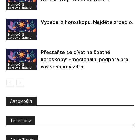
Nejnovější
zprávy a články
Vypadni z horoskopu. Najděte zrcadlo.
Nejnovější
zprávy a články
Přestaňte se dívat na špatné
horoskopy: Emocionální podpora pro
Nejnovější
váš vesmírný zdroj
zprávy a články
Автомобілі
Телефони