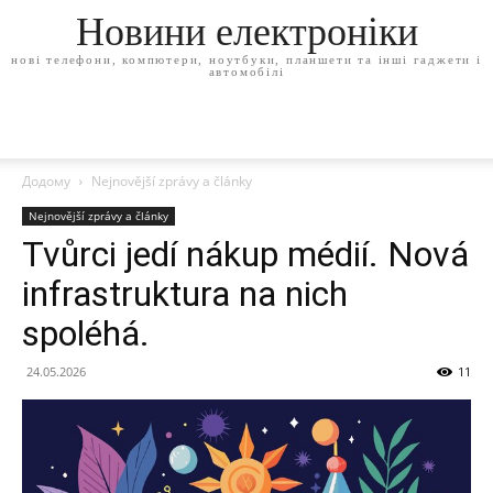
Новини електроніки
нові телефони, компютери, ноутбуки, планшети та інші гаджети і
автомобілі
Додому
Nejnovější zprávy a články
Nejnovější zprávy a články
Tvůrci jedí nákup médií. Nová
infrastruktura na nich
spoléhá.
24.05.2026
11