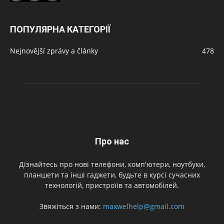
ПОПУЛЯРНА КАТЕГОРІЇ
Nejnovější zprávy a články
478
Про нас
Дізнайтесь про нові телефони, комп'ютери, ноутбуки,
планшети та інші гаджети, будьте в курсі сучасних
технологій, пристроїів та автомобілей.
Звяжіться з нами:
maxwelhelp@gmail.com