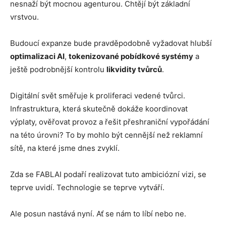
nesnaží být mocnou agenturou. Chtějí být základní
vrstvou.
Budoucí expanze bude pravděpodobně vyžadovat hlubší
optimalizaci AI
,
tokenizované pobídkové systémy
a
ještě podrobnější kontrolu
likvidity tvůrců
.
Digitální svět směřuje k proliferaci vedené tvůrci.
Infrastruktura, která skutečně dokáže koordinovat
výplaty, ověřovat provoz a řešit přeshraniční vypořádání
na této úrovni? To by mohlo být cennější než reklamní
sítě, na které jsme dnes zvyklí.
Zda se FABLAI podaří realizovat tuto ambiciózní vizi, se
teprve uvidí. Technologie se teprve vytváří.
Ale posun nastává nyní. Ať se nám to líbí nebo ne.