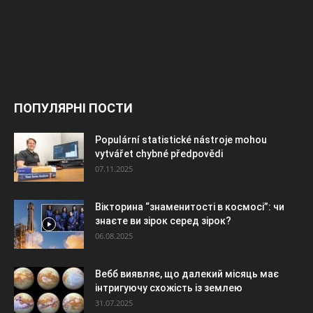
ПОПУЛЯРНІ ПОСТИ
Populární statistické nástroje mohou
vytvářet chybné předpovědi
07.11.2025
Вікторина “знаменитості в космосі”: чи
знаєте ви зірок серед зірок?
06.08.2025
Вебб виявляє, що далекий місяць має
інтригуючу схожість із землею
31.07.2025