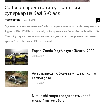
Carlsson представив унікальний
суперкар на базі S-Class
maxwelhelp
-
07.11.2021
0
Відоме тюнінгове ательє Carlsson представило спеціальну версію
Aigner CK65 RS Blanchimont, побудовану на базі Mercedes-Benz S-
Class. Суперкар назвали на честь одного з поворотів гоночної
траси Спа в Бельгії - Blanchimont.
Pagani Zonda R дебютує в Женеві-2009
23.09.2021
Американець побудував у підвалі копію
Lamborghini
31.12.2021
Mitsubishi скоро представить новий
міський автомобіль