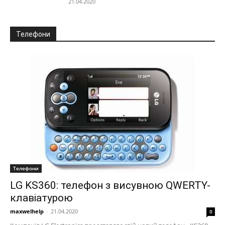
21.04.2020
Телефони
Телефони
LG KS360: телефон з висувною QWERTY-
клавіатурою
maxwelhelp
-
21.04.2020
0