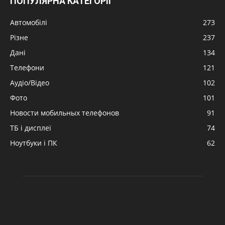
ПОПУЛЯРНА КАТЕГОРІЇ
Автомобілі
273
Різне
237
Дані
134
Телефони
121
Аудіо/Відео
102
Фото
101
Новости мобильных телефонов
91
ТБ і дисплеї
74
Ноутбуки і ПК
62