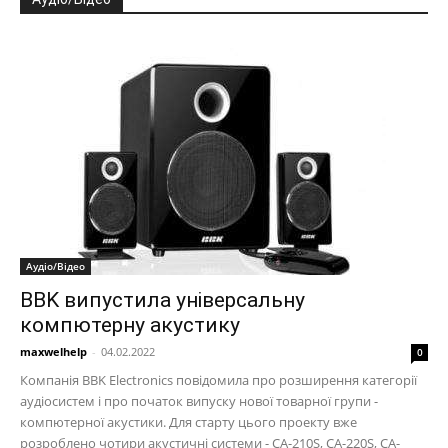
Аудіо/Відео
BBK випустила універсальну
компютерну акустику
maxwelhelp
-
04.02.2022
0
Компанія BBK Electronics повідомила про розширення категорії
аудіосистем і про початок випуску нової товарної групи -
компютерної акустики. Для старту цього проекту вже
розроблено чотири акустичні системи - CA-210S, CA-220S, CA-