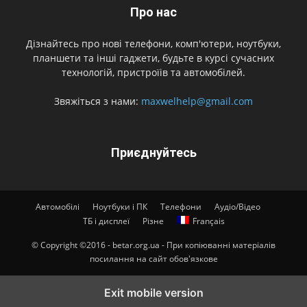
Про нас
Дізнайтесь про нові телефони, комп'ютери, ноутбуки,
планшети та інші гаджети, будьте в курсі сучасних
технологій, пристроїів та автомобілей.
Звяжіться з нами:
maxwelhelp@gmail.com
Приєднуйтесь
Автомобілі
Ноутбуки і ПК
Телефони
Аудіо/Відео
ТБ і дисплеї
Різне
Français
© Copyright ©2016 - betar.org.ua - При копіюванні матеріалів
посилання на сайт обов'язкове
Exit mobile version