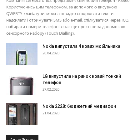
Компанія LG Electronics представляє свій новий телефон - KS360.
Користуючись цим телефоном, за допомогою висувною
QWERTY-клавіатури, можна швидко створювати тексти,
надсилати і отримувати SMS або e-mail, спілкуватися через ICQ,
набирати номери телефонів стає ще простіше за допомогою
сенсорного набору (Touch Dialling).
Nokia випустила 4 нових мобільника
20.04.2020
LG випустила на ринок новий тонкий
телефон
27.02.2020
Nokia 2228: бюджетний медиафон
21.04.2020
Аудіо/Відео