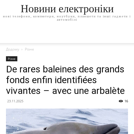
Новини електроніки
нові телефони, компютери, ноутбуки, планшети та інші гаджети і
автомобілі
Додому
Різне
Різне
De rares baleines des grands
fonds enfin identifiées
vivantes – avec une arbalète
23.11.2025
16