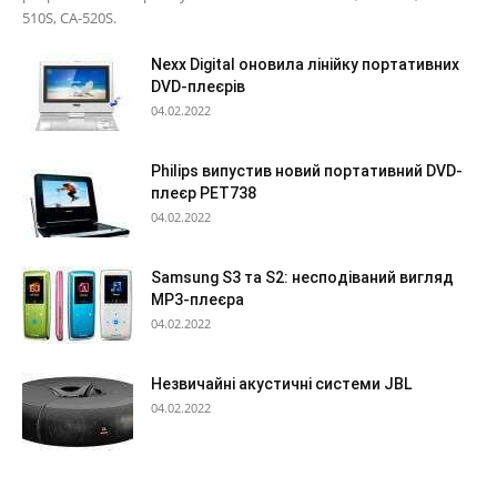
510S, CA-520S.
Nexx Digital оновила лінійку портативних
DVD-плеєрів
04.02.2022
Philips випустив новий портативний DVD-
плеєр PET738
04.02.2022
Samsung S3 та S2: несподіваний вигляд
МР3-плеєра
04.02.2022
Незвичайні акустичні системи JBL
04.02.2022