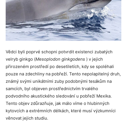
Vědci byli poprvé schopni potvrdit existenci zubatých
velryb ginkgo (
Mesoplodon ginkgodens
) v jejich
přirozeném prostředí po desetiletích, kdy se spoléhali
pouze na zdechliny na pobřeží. Tento nepolapitelný druh,
známý svými unikátními zuby podobnými tesákům na
samcích, byl objeven prostřednictvím trvalého
podvodního akustického sledování u pobřeží Mexika.
Tento objev zdůrazňuje, jak málo víme o hlubinných
kytovcích a extrémních délkách, které musí výzkumníci
věnovat jejich studiu.