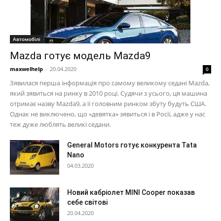
Автомобілі
Mazda готує модель Mazda9
maxwelhelp
-
20.04.2020
0
Зявилася перша інформація про самому великому седані Mazda,
який зявиться на ринку в 2010 році. Судячи з усього, ця машина
отримає назву Mazda9, а її головним ринком збуту будуть США.
Однак не виключено, що «девятка» зявиться і в Росії, адже у нас
теж дуже люблять великі седани.
General Motors готує конкурента Tata
Nano
04.03.2020
Новий кабріолет MINI Cooper показав
себе світові
20.04.2020