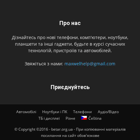
Про нас
Дізнайтесь про нові телефони, комп'ютери, ноутбуки,
планшети та інші гаджети, будьте в курсі сучасних
технологій, пристроїів та автомобілей.
Звяжіться з нами:
maxwelhelp@gmail.com
Приєднуйтесь
Автомобілі
Ноутбуки і ПК
Телефони
Аудіо/Відео
ТБ і дисплеї
Різне
Čeština
© Copyright ©2016 - betar.org.ua - При копіюванні матеріалів
посилання на сайт обов'язкове