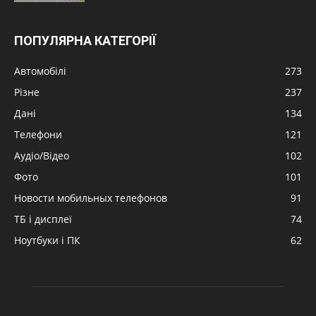
ПОПУЛЯРНА КАТЕГОРІЇ
Автомобілі
273
Різне
237
Дані
134
Телефони
121
Аудіо/Відео
102
Фото
101
Новости мобильных телефонов
91
ТБ і дисплеї
74
Ноутбуки і ПК
62