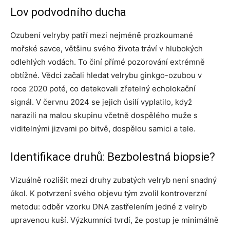
Lov podvodního ducha
Ozubení velryby patří mezi nejméně prozkoumané
mořské savce, většinu svého života tráví v hlubokých
odlehlých vodách. To činí přímé pozorování extrémně
obtížné. Vědci začali hledat velrybu ginkgo-ozubou v
roce 2020 poté, co detekovali zřetelný echolokační
signál. V červnu 2024 se jejich úsilí vyplatilo, když
narazili na malou skupinu včetně dospělého muže s
viditelnými jizvami po bitvě, dospělou samici a tele.
Identifikace druhů: Bezbolestná biopsie?
Vizuálně rozlišit mezi druhy zubatých velryb není snadný
úkol. K potvrzení svého objevu tým zvolil kontroverzní
metodu: odběr vzorku DNA zastřelením jedné z velryb
upravenou kuší. Výzkumníci tvrdí, že postup je minimálně