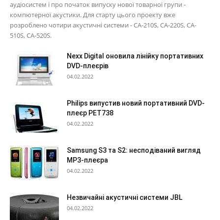
аудіосистем і про початок випуску нової товарної групи -
компютерної акустики. Для старту цього проекту вже
розроблено чотири акустичні системи - CA-210S, CA-220S, CA-
510S, CA-520S.
Nexx Digital оновила лінійку портативних
DVD-плеєрів
04.02.2022
Philips випустив новий портативний DVD-
плеєр PET738
04.02.2022
Samsung S3 та S2: несподіваний вигляд
МР3-плеєра
04.02.2022
Незвичайні акустичні системи JBL
04.02.2022