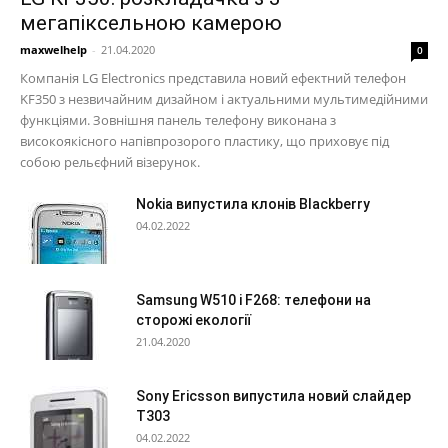
мегапіксельною камерою
maxwelhelp
-
21.04.2020
0
Компанія LG Electronics представила новий ефектний телефон
KF350 з незвичайним дизайном і актуальними мультимедійними
функціями. Зовнішня панель телефону виконана з
високоякісного напівпрозорого пластику, що приховує під
собою рельєфний візерунок.
Nokia випустила клонів Blackberry
04.02.2022
Samsung W510 і F268: телефони на
сторожі екології
21.04.2020
Sony Ericsson випустила новий слайдер
T303
04.02.2022