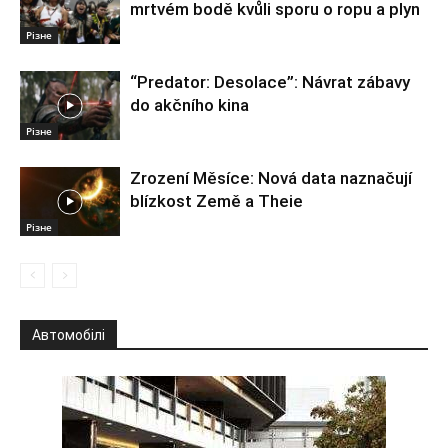
mrtvém bodě kvůli sporu o ropu a plyn
Різне
“Predator: Desolace”: Návrat zábavy
do akčního kina
Різне
Zrození Měsíce: Nová data naznačují
blízkost Země a Theie
Різне
Автомобілі