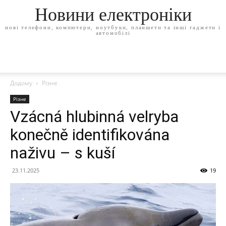
Новини електроніки
нові телефони, компютери, ноутбуки, планшети та інші гаджети і
автомобілі
Додому
Різне
Різне
Vzácná hlubinná velryba
konečně identifikována
naživu – s kuší
23.11.2025
19