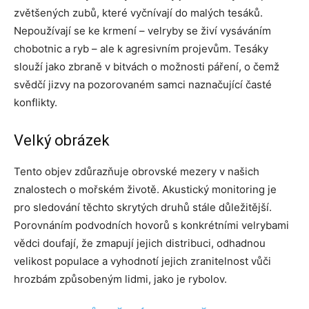
zvětšených zubů, které vyčnívají do malých tesáků.
Nepoužívají se ke krmení – velryby se živí vysáváním
chobotnic a ryb – ale k agresivním projevům. Tesáky
slouží jako zbraně v bitvách o možnosti páření, o čemž
svědčí jizvy na pozorovaném samci naznačující časté
konflikty.
Velký obrázek
Tento objev zdůrazňuje obrovské mezery v našich
znalostech o mořském životě. Akustický monitoring je
pro sledování těchto skrytých druhů stále důležitější.
Porovnáním podvodních hovorů s konkrétními velrybami
vědci doufají, že zmapují jejich distribuci, odhadnou
velikost populace a vyhodnotí jejich zranitelnost vůči
hrozbám způsobeným lidmi, jako je rybolov.