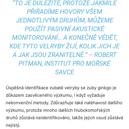
“TO JE DŮLEŽITÉ, PROTOŽE JAKMILE
PŘIŘADÍME HOVORY VŠEM
JEDNOTLIVÝM DRUHŮM, MŮŽEME
POUŽÍT PASIVNÍ AKUSTICKÉ
MONITOROVÁNÍ… A KONEČNĚ VĚDĚT,
KDE TYTO VELRYBY ŽIJÍ, KOLIK JICH JE
A JAK JSOU ZRANITELNÉ.” – ROBERT
PITMAN, INSTITUT PRO MOŘSKÉ
SAVCE
Úspěšná identifikace zubaté velryby se zuby ginkgo je
důkazem zasvěceného výzkumu, i když vyžaduje
nekonvenční metody. Zdůrazňuje také naléhavost dalšího
výzkumu, protože mnoho dalších hlubokomořských
druhů zůstává neidentifikováno, takže jejich osud zůstává
nejistý.