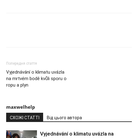
Попередня стаття
Vyjednávání o klimatu uvázla
na mrtvém bodě kvůli sporu o
ropu a plyn
maxwelhelp
СХОЖІ СТАТТІ
Від цього автора
Vyjednávání o klimatu uvázla na