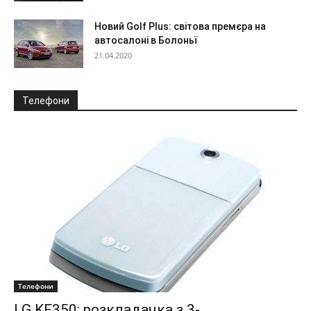
Новий Golf Plus: світова премєра на
автосалоні в Болоньї
21.04.2020
Телефони
Телефони
LG KF350: розкладачка з 3-