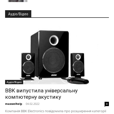
Аудіо/Відео
Аудіо/Відео
BBK випустила універсальну
компютерну акустику
maxwelhelp
-
04.02.2022
0
Компанія BBK Electronics повідомила про розширення категорії