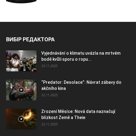
ВИБІР РЕДАКТОРА
Vyjednávání o klimatu uvázla na mrtvém
bodě kvůli sporu o ropu...
23.11.2025
“Predator: Desolace”: Návrat zábavy do
akčního kina
22.11.2025
Zrození Měsíce: Nová data naznačují
blízkost Země a Theie
22.11.2025