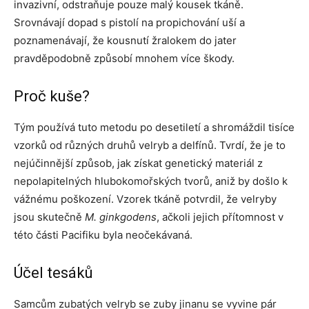
invazivní, odstraňuje pouze malý kousek tkáně.
Srovnávají dopad s pistolí na propichování uší a
poznamenávají, že kousnutí žralokem do jater
pravděpodobně způsobí mnohem více škody.
Proč kuše?
Tým používá tuto metodu po desetiletí a shromáždil tisíce
vzorků od různých druhů velryb a delfínů. Tvrdí, že je to
nejúčinnější způsob, jak získat genetický materiál z
nepolapitelných hlubokomořských tvorů, aniž by došlo k
vážnému poškození. Vzorek tkáně potvrdil, že velryby
jsou skutečně
M. ginkgodens
, ačkoli jejich přítomnost v
této části Pacifiku byla neočekávaná.
Účel tesáků
Samcům zubatých velryb se zuby jinanu se vyvine pár