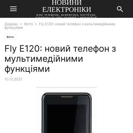
НОВИНИ
ЕЛЕКТРОНІКИ
нові телефони, компютери, ноутбуки,
планшети та інші гаджети і автомобілі
Додому
Фото
Fly E120: новий телефон з мультимедійними
функціями
Фото
Fly E120: новий телефон з
мультимедійними
функціями
10.12.2021