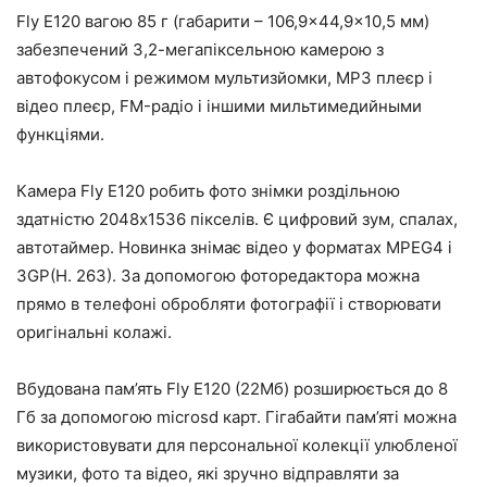
Fly E120 вагою 85 г (габарити – 106,9×44,9×10,5 мм)
забезпечений 3,2-мегапіксельною камерою з
автофокусом і режимом мультизйомки, MP3 плеєр і
відео плеєр, FM-радіо і іншими мильтимедийными
функціями.
Камера Fly E120 робить фото знімки роздільною
здатністю 2048х1536 пікселів. Є цифровий зум, спалах,
автотаймер. Новинка знімає відео у форматах MPEG4 і
3GP(H. 263). За допомогою фоторедактора можна
прямо в телефоні обробляти фотографії і створювати
оригінальні колажі.
Вбудована пам’ять Fly E120 (22Мб) розширюється до 8
Гб за допомогою microsd карт. Гігабайти пам’яті можна
використовувати для персональної колекції улюбленої
музики, фото та відео, які зручно відправляти за