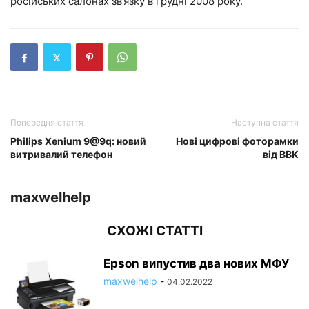
російських салонах зв’язку в грудні 2008 року.
Попередня стаття
Наступна стаття
Philips Xenium 9@9q: новий
Нові цифрові фоторамки
витривалий телефон
від BBK
maxwelhelp
СХОЖІ СТАТТІ
Epson випустив два нових МФУ
maxwelhelp
-
04.02.2022