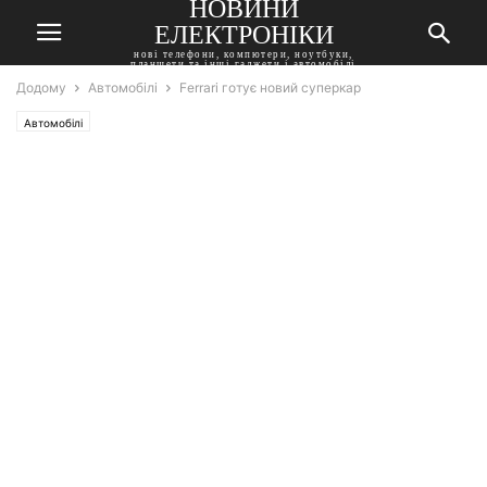
НОВИНИ
ЕЛЕКТРОНІКИ
нові телефони, компютери, ноутбуки,
планшети та інші гаджети і автомобілі
Додому
Автомобілі
Ferrari готує новий суперкар
Автомобілі