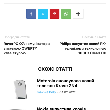
Попередня стаття
Наступна стаття
RoverPC Q7: комунікатор з
Philips випустив новий РК-
висувною QWERTY
телевізор з технологією
клавіатурою
100Hz ClearLCD
СХОЖІ СТАТТІ
Motorola анонсувала новий
телефон Krave ZN4
maxwelhelp
-
04.02.2022
Nokia випустила клонів