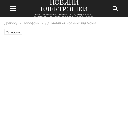
НОВИНИ
ЕЛЕКТРОНІКИ
нові телефони, компютери, ноутбуки,
планшети та інші гаджети і автомобілі
Додому
Телефони
Дві мобільні новинки від Nokia
Телефони