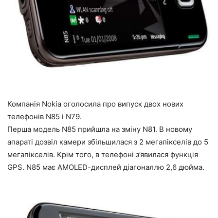
Компанія Nokia оголосила про випуск двох нових
телефонів N85 і N79.
Перша модель N85 прийшла на зміну N81. В новому
апараті дозвіл камери збільшилася з 2 мегапікселів до 5
мегапікселів. Крім того, в телефоні з’явилася функція
GPS. N85 має AMOLED-дисплей діагоналлю 2,6 дюйма.