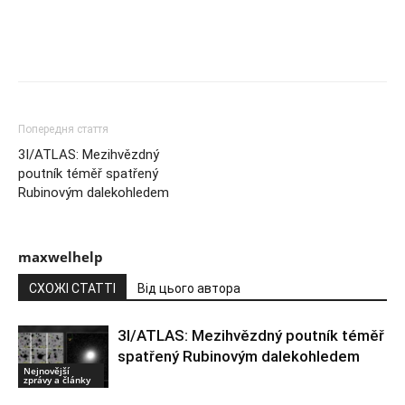
Попередня стаття
3I/ATLAS: Mezihvězdný
poutník téměř spatřený
Rubinovým dalekohledem
maxwelhelp
СХОЖІ СТАТТІ
Від цього автора
3I/ATLAS: Mezihvězdný poutník téměř
spatřený Rubinovým dalekohledem
Nejnovější
zprávy a články