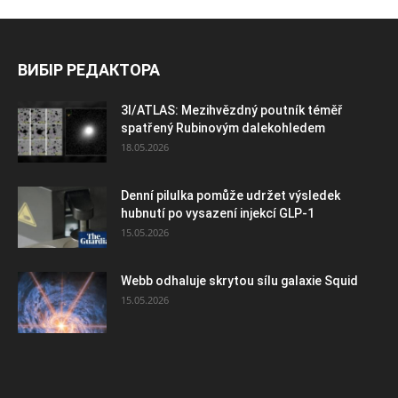
ВИБІР РЕДАКТОРА
3I/ATLAS: Mezihvězdný poutník téměř
spatřený Rubinovým dalekohledem
18.05.2026
Denní pilulka pomůže udržet výsledek
hubnutí po vysazení injekcí GLP-1
15.05.2026
Webb odhaluje skrytou sílu galaxie Squid
15.05.2026