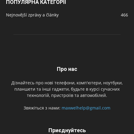
ПОПУЛЯРНА КАТЕГОРІЇ
Nejnovější zprávy a články
466
Про нас
Дізнайтесь про нові телефони, комп'ютери, ноутбуки,
планшети та інші гаджети, будьте в курсі сучасних
технологій, пристроїів та автомобілей.
Звяжіться з нами:
maxwelhelp@gmail.com
Приєднуйтесь