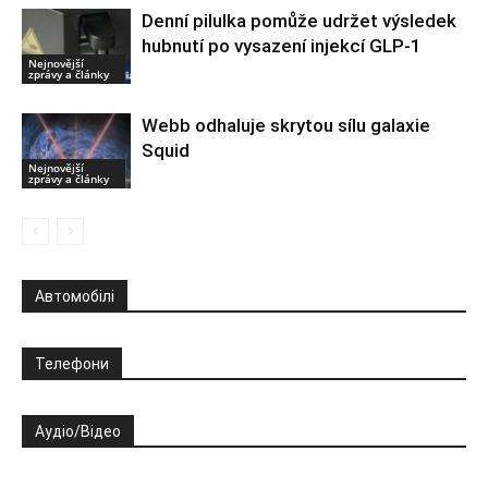
Denní pilulka pomůže udržet výsledek
hubnutí po vysazení injekcí GLP-1
Nejnovější
zprávy a články
Webb odhaluje skrytou sílu galaxie
Squid
Nejnovější
zprávy a články
Автомобілі
Телефони
Аудіо/Відео