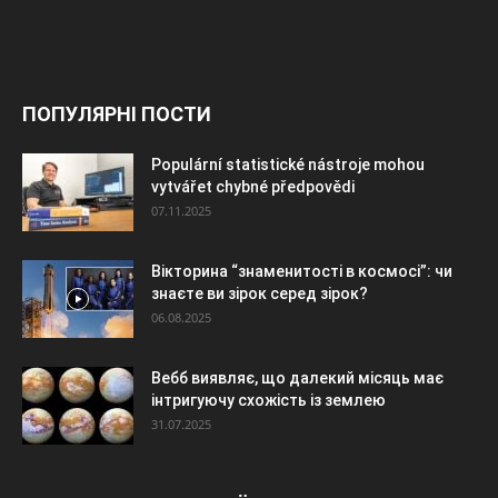
ПОПУЛЯРНІ ПОСТИ
Populární statistické nástroje mohou
vytvářet chybné předpovědi
07.11.2025
Вікторина “знаменитості в космосі”: чи
знаєте ви зірок серед зірок?
06.08.2025
Вебб виявляє, що далекий місяць має
інтригуючу схожість із землею
31.07.2025