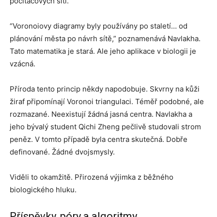
počítačových sítí.
“Voronoiovy diagramy byly používány po staletí… od
plánování města po návrh sítě,” poznamenává Navlakha.
Tato matematika je stará. Ale jeho aplikace v biologii je
vzácná.
Příroda tento princip někdy napodobuje. Skvrny na kůži
žiraf připomínají Voronoi triangulaci. Téměř podobné, ale
rozmazané. Neexistují žádná jasná centra. Navlakha a
jeho bývalý student Qichi Zheng pečlivě studovali strom
peněz. V tomto případě byla centra skutečná. Dobře
definované. Žádné dvojsmysly.
Viděli to okamžitě. Přirozená výjimka z běžného
biologického hluku.
Příspěvky, póry a algoritmy