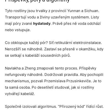
Tyto rostliny jsou trvalky z provincií Yunnan a Sichuan.
Transportují vodu a živiny uzavřeným systémem. Listy
mají póry zvané
hydatody
. Právě přes ně voda odchází
nebo vstupuje.
Co obklopuje každý pór? Síť retikulární elektroinstalace.
Nerozšíří se náhodně. Zastaví se přesně v okamžiku, kdy
se setkají s kabeláží sousedních pórů.
Navlakha a Zheng zmapovali tento proces. Příspěvky
nefungovaly náhodně. Dodržovali pravidla. Aby pochopili
mechanismus, pozvali Przemislava Przusinkeviče. Je to
ta samá osoba. Po desetiletí studoval, jak si rostliny
vytvářejí kabeláž.
Společně izolovali algoritmus. “Přirozený kód” řídící růst.