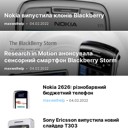
Nokia випустила клонів Blackberry
maxwelhelp
-
04.02.2022
Research in Motion анонсувала
сенсорний смартфон Blackberry Storm
maxwelhelp
-
04.02.2022
Nokia 2626: різнобарвний
бюджетний телефон
maxwelhelp
-
04.02.2022
Sony Ericsson випустила новий
слайдер T303