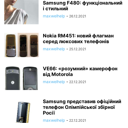
Samsung F480: функціональний
і стильний
maxwelhelp
-
26.12.2021
Nokia RM451: новий флагман
серед люксових телефонів
maxwelhelp
-
25.12.2021
VE66: «розумний» камерофон
від Motorola
maxwelhelp
-
22.12.2021
Samsung представив офіційний
телефон Олімпійської збірної
Росії
maxwelhelp
-
22.12.2021