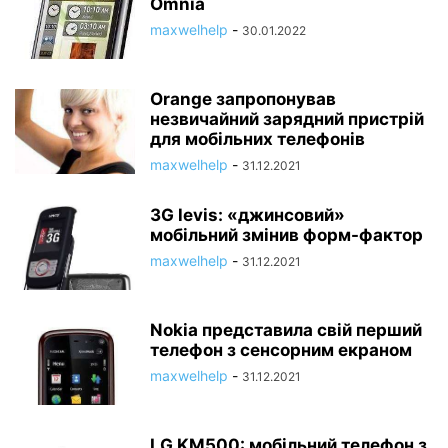
Omnia
maxwelhelp
-
30.01.2022
Orange запропонував
незвичайний зарядний пристрій
для мобільних телефонів
maxwelhelp
-
31.12.2021
3G levis: «джинсовий»
мобільний змінив форм-фактор
maxwelhelp
-
31.12.2021
Nokia представила свій перший
телефон з сенсорним екраном
maxwelhelp
-
31.12.2021
LG KM500: мобільний телефон з