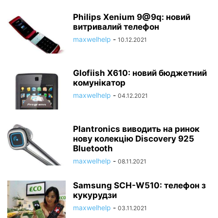
Philips Xenium 9@9q: новий
витривалий телефон
maxwelhelp
-
10.12.2021
Glofiish X610: новий бюджетний
комунікатор
maxwelhelp
-
04.12.2021
Plantronics виводить на ринок
нову колекцію Discovery 925
Bluetooth
maxwelhelp
-
08.11.2021
Samsung SCH-W510: телефон з
кукурудзи
maxwelhelp
-
03.11.2021