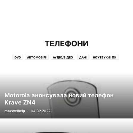
ТЕЛЕФОНИ
DVD
АВТОМОБІЛІ
АУДІО/ВІДЕО
ДАНІ
НОУТБУКИ І ПК
ПРОЕКТОРИ
РІЗНЕ
ТБ І ДИСПЛЕЇ
ТЕЛЕФОНИ
ФОТО
Motorola анонсувала новий телефон
Krave ZN4
maxwelhelp
-
04.02.2022