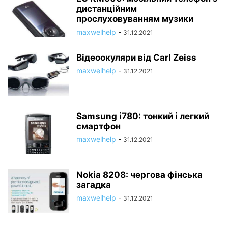
дистанційним
прослуховуванням музики
maxwelhelp
-
31.12.2021
Відеоокуляри від Carl Zeiss
maxwelhelp
-
31.12.2021
Samsung i780: тонкий і легкий
смартфон
maxwelhelp
-
31.12.2021
Nokia 8208: чергова фінська
загадка
maxwelhelp
-
31.12.2021