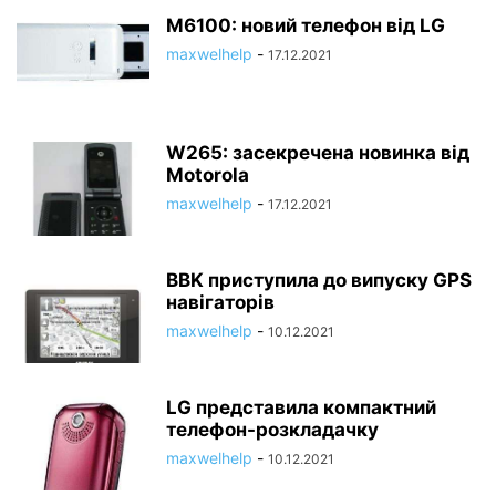
M6100: новий телефон від LG
maxwelhelp
-
17.12.2021
W265: засекречена новинка від
Motorola
maxwelhelp
-
17.12.2021
BBK приступила до випуску GPS
навігаторів
maxwelhelp
-
10.12.2021
LG представила компактний
телефон-розкладачку
maxwelhelp
-
10.12.2021