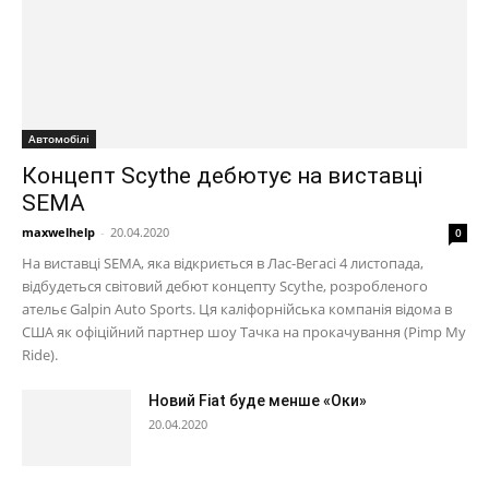
Автомобілі
Концепт Scythe дебютує на виставці
SEMA
maxwelhelp
-
20.04.2020
0
На виставці SEMA, яка відкриється в Лас-Вегасі 4 листопада,
відбудеться світовий дебют концепту Scythe, розробленого
ательє Galpin Auto Sports. Ця каліфорнійська компанія відома в
США як офіційний партнер шоу Тачка на прокачування (Pimp My
Ride).
Новий Fiat буде менше «Оки»
20.04.2020