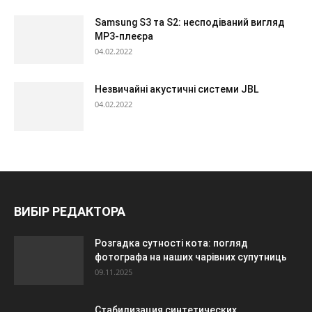
Samsung S3 та S2: несподіваний вигляд
МР3-плеєра
04.02.2022
Незвичайні акустичні системи JBL
04.02.2022
ВИБІР РЕДАКТОРА
Розгадка сутності кота: погляд
фотографа на наших чарівних супутниць
09.11.2025
Стабилизация синтетических