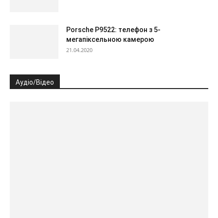
Porsche P9522: телефон з 5-
мегапіксельною камерою
21.04.2020
Аудіо/Відео