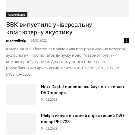
Аудіо/Відео
BBK випустила універсальну
компютерну акустику
maxwelhelp
-
04.02.2022
0
Компанія BBK Electronics повідомила про розширення категорії
аудіосистем і про початок випуску нової товарної групи -
компютерної акустики. Для старту цього проекту вже
розроблено чотири акустичні системи - CA-210S, CA-220S, CA-
510S, CA-520S.
Nexx Digital оновила лінійку портативних
DVD-плеєрів
04.02.2022
Philips випустив новий портативний DVD-
плеєр PET738
04.02.2022