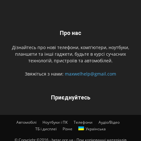
Про нас
Дізнайтесь про нові телефони, комп'ютери, ноутбуки,
планшети та інші гаджети, будьте в курсі сучасних
технологій, пристроїів та автомобілей.
Звяжіться з нами:
maxwelhelp@gmail.com
Приєднуйтесь
Автомобілі
Ноутбуки і ПК
Телефони
Аудіо/Відео
ТБ і дисплеї
Різне
Українська
© Copyright ©2016 - betar.org.ua - При копіюванні матеріалів