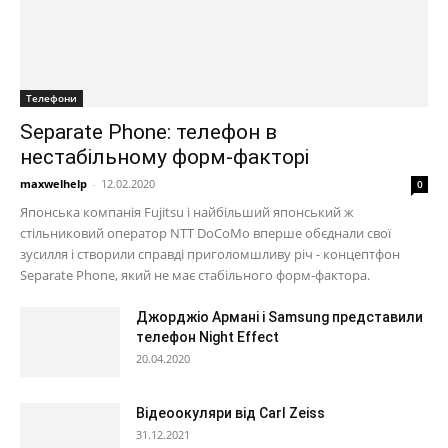
Телефони
Separate Phone: телефон в
нестабільному форм-факторі
maxwelhelp
-
12.02.2020
0
Японська компанія Fujitsu і найбільший японський ж
стільниковий оператор NTT DoCoMo вперше обєднали свої
зусилля і створили справді приголомшливу річ - концептфон
Separate Phone, який не має стабільного форм-фактора.
Джорджіо Армані і Samsung представили
телефон Night Effect
20.04.2020
Відеоокуляри від Carl Zeiss
31.12.2021