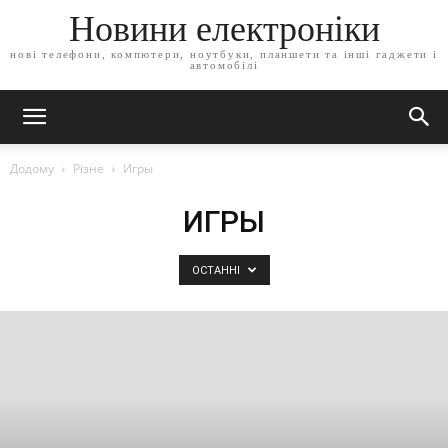
Новини електроніки
нові телефони, компютери, ноутбуки, планшети та інші гаджети і
автомобілі
Додому
Різне
Игры
ИГРЫ
ОСТАННІ