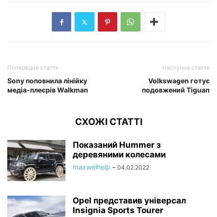
Попередня стаття
Наступна стаття
Sony поповнила лінійку
Volkswagen готує
медіа-плеєрів Walkman
подовжений Tiguan
СХОЖІ СТАТТІ
Показаний Hummer з
деревяними колесами
maxwelhelp
-
04.02.2022
Opel представив універсал
Insignia Sports Tourer