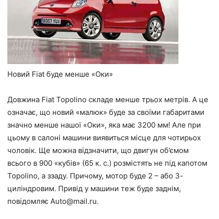
Новий Fiat буде менше «Оки»
Довжина Fiat Topolino складе менше трьох метрів. А це
означає, що новий «малюк» буде за своїми габаритами
значно менше нашої «Оки», яка має 3200 мм! Але при
цьому в салоні машини виявиться місце для чотирьох
чоловік. Ще можна відзначити, що двигун об’ємом
всього в 900 «кубів» (65 к. с.) розмістять не під капотом
Topolino, а ззаду. Причому, мотор буде 2 – або 3-
циліндровим. Привід у машини теж буде заднім,
повідомляє
Auto@mail.ru
.