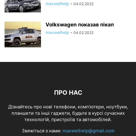
maxwelhelp
-
04.02.2022
Volkswagen показав пікап
maxwelhelp
-
04.02.2022
ПРО НАС
Дізнайтесь про нові телефони, комп'ютери, ноутбуки,
планшети та інші гаджети, будьте в курсі сучасних
технологій, пристроїів та автомобілей.
Звяжіться з нами:
maxwelhelp@gmail.com