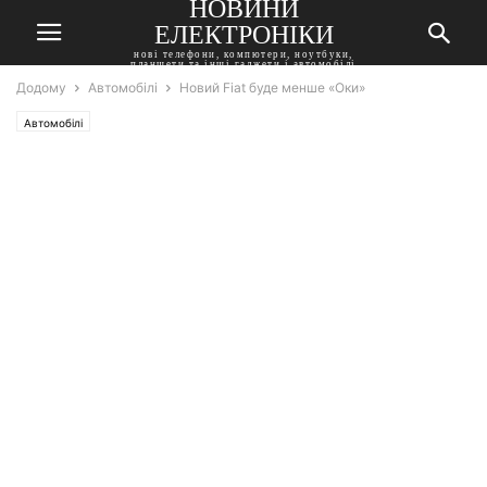
НОВИНИ
ЕЛЕКТРОНІКИ
нові телефони, компютери, ноутбуки,
планшети та інші гаджети і автомобілі
Додому
Автомобілі
Новий Fiat буде менше «Оки»
Автомобілі