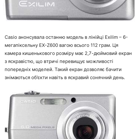
Casio анонсувала останню модель в лінійці Exilim – 6-
мегапіксельну EX-Z600 вагою всього 112 грам. Ця
камера кишенькового розміру має 2,7-дюймовий екран
з яскравістю, що втричі перевищує можливості
попередніх моделей. Такий екран дозволяє бачити
знімаються об’єкти навіть в яскравий сонячний день.