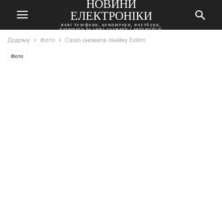
НОВИНИ
ЕЛЕКТРОНІКИ
нові телефони, компютери, ноутбуки,
планшети та інші гаджети і автомобілі
Додому
Фото
Casio оновила лінійку Exilim
Фото