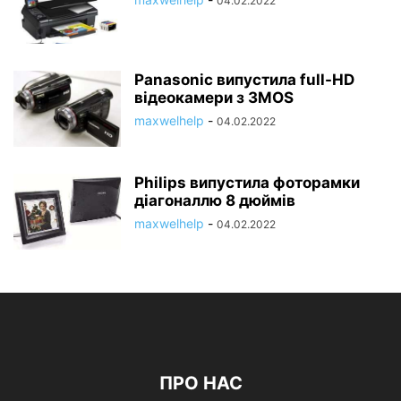
04.02.2022
Panasonic випустила full-HD
відеокамери з 3MOS
maxwelhelp
-
04.02.2022
Philips випустила фоторамки
діагоналлю 8 дюймів
maxwelhelp
-
04.02.2022
ПРО НАС