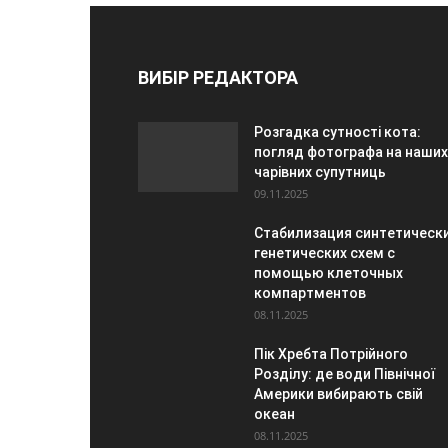
ВИБІР РЕДАКТОРА
Розгадка сутності кота:
погляд фотографа на наших
чарівних супутниць
09.11.2025
Стабилизация синтетическ
генетических схем с
помощью клеточных
компартментов
08.11.2025
Пік Хребта Потрійного
Розділу: де води Північної
Америки вибирають свій
океан
08.11.2025