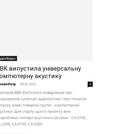
удіо/Відео
BK випустила універсальну
омпютерну акустику
xwelhelp
-
04.02.2022
0
мпанія BBK Electronics повідомила про
зширення категорії аудіосистем і про початок
пуску нової товарної групи - компютерної
устики. Для старту цього проекту вже
зроблено чотири акустичні системи - CA-210S,
-220S, CA-510S, CA-520S.