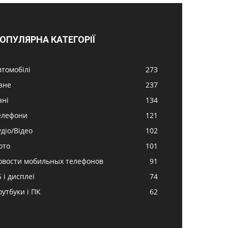
ОПУЛЯРНА КАТЕГОРІЇ
втомобілі
273
ізне
237
ані
134
елефони
121
удіо/Відео
102
ото
101
овости мобильных телефонов
91
 і дисплеї
74
оутбуки і ПК
62