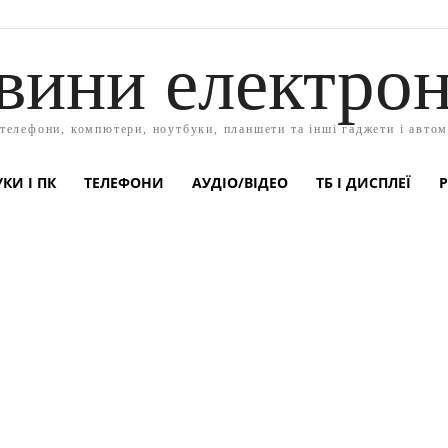
вини електрон
 телефони, компютери, ноутбуки, планшети та інші гаджети і автом
КИ І ПК
ТЕЛЕФОНИ
АУДІО/ВІДЕО
ТБ І ДИСПЛЕЇ
Р