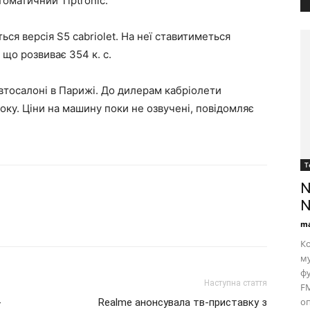
томатичний Tiptronic.
ся версія S5 cabriolet. На неї ставитиметься
що розвиває 354 к. с.
автосалоні в Парижі. До дилерам кабріолети
оку. Ціни на машину поки не озвучені, повідомляє
Т
N
N
ma
Ко
му
фу
Наступна стаття
FM
оп
-
Realme анонсувала тв-приставку з