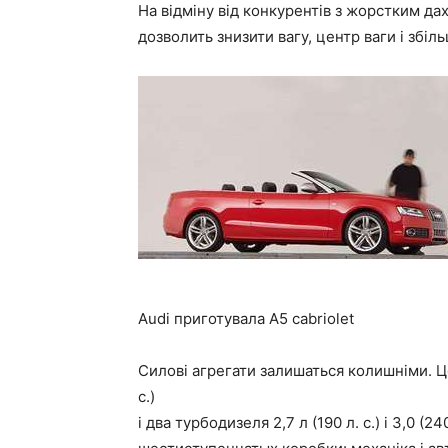
На відміну від конкурентів з жорстким да
дозволить знизити вагу, центр ваги і збіл
Audi приготувала A5 cabriolet
Силові агрегати залишаться колишніми. Це 
с.)
і два турбодизеля 2,7 л (190 л. с.) і 3,0 (2