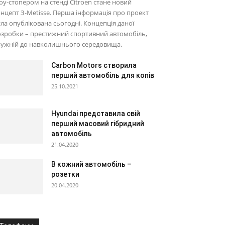
у-стопером на стенді Citroen стане новий
нцепт З-Metisse. Перша інформація про проект
ла опублікована сьогодні. Концепція даної
зробки – престижний спортивний автомобіль,
ружній до навколишнього середовища.
Carbon Motors створила
перший автомобіль для копів
25.10.2021
Hyundai представила свій
перший масовий гібридний
автомобіль
21.04.2020
В кожний автомобіль –
розетки
20.04.2020