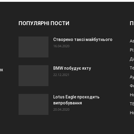
ПОПУЛЯРНІ ПОСТИ
П
Створено таксі майбутнього
А
16.04.2020
Р
Д
Т
BMW побудує яхту
их
22.12.2021
А
Ф
Н
Lotus Eagle проходить
випробування
ТБ
20.04.2020
Н