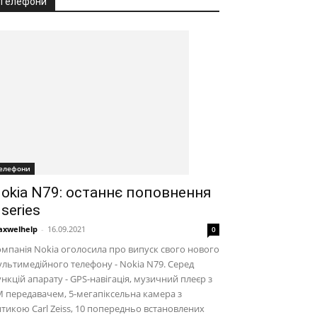
Телефони
елефони
okia N79: останнє поповнення
series
xwelhelp
-
16.09.2021
0
мпанія Nokia оголосила про випуск свого нового
льтимедійного телефону - Nokia N79. Серед
нкцій апарату - GPS-навігація, музичний плеєр з
 передавачем, 5-мегапіксельна камера з
тикою Carl Zeiss, 10 попередньо встановлених