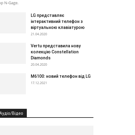
ор N-Gage.
LG представляє
інтерактивний телефон з
віртуальною клавіатурою
21.04.2020
Vertu представила нову
колекцію Constellation
Diamonds
20.04.2020
M6100: новий телефон від LG
17.12.2021
Аудіо/Відео