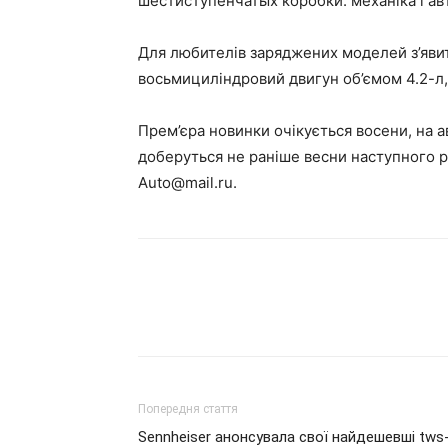
шестиступенчатых коробки: механіка і ав
Для любителів заряджених моделей з’явить
восьмициліндровий двигун об’ємом 4.2-л, 
Прем’єра новинки очікується восени, на 
доберуться не раніше весни наступного р
Auto@mail.ru
.
Попередня стаття
Sennheiser анонсувала свої найдешевші tws