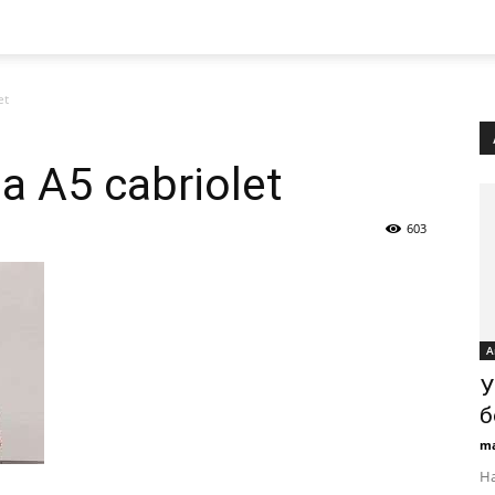
et
а A5 cabriolet
603
А
У
б
ma
Н