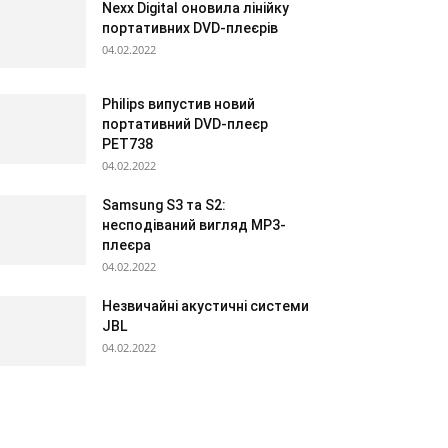
Nexx Digital оновила лінійку
портативних DVD-плеєрів
04.02.2022
Philips випустив новий
портативний DVD-плеєр
PET738
04.02.2022
Samsung S3 та S2:
несподіваний вигляд МР3-
плеєра
04.02.2022
Незвичайні акустичні системи
JBL
04.02.2022