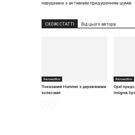
навушники з активним придушенням шумів
СХОЖІ СТАТТІ
Від цього автора
Автомобілі
Автомобілі
Показаний Hummer з деревяними
Opel предс
колесами
Insignia Sp