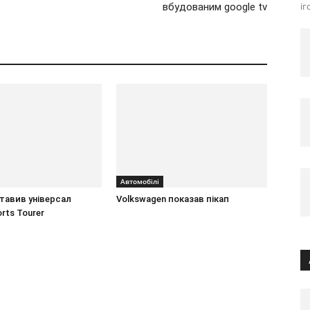
іг
вбудованим google tv
Автомобілі
тавив універсал
Volkswagen показав пікап
orts Tourer