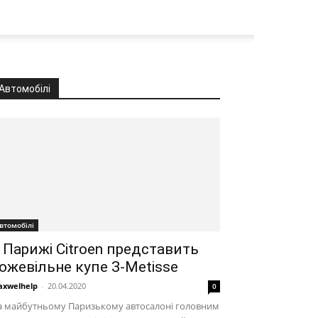
Автомобілі
втомобілі
 Парижі Citroen представить
ожевільне купе З-Metisse
xwelhelp
-
20.04.2020
0
а майбутньому Паризькому автосалоні головним