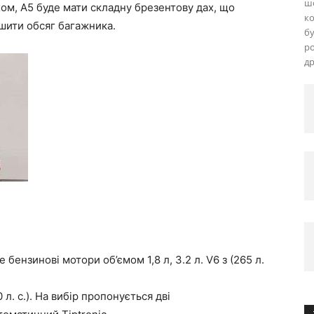
шо
хом, A5 буде мати складну брезентову дах, що
ко
ьшити обсяг багажника.
бу
ро
д
бензинові мотори об’ємом 1,8 л, 3.2 л. V6 з (265 л.
40 л. с.). На вибір пропонується дві