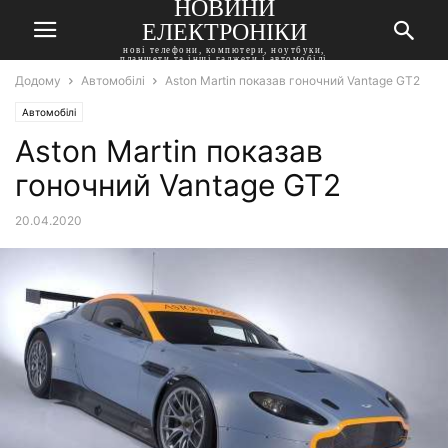
НОВИНИ
ЕЛЕКТРОНІКИ
нові телефони, компютери, ноутбуки,
планшети та інші гаджети і автомобілі
Додому
Автомобілі
Aston Martin показав гоночний Vantage GT2
Автомобілі
Aston Martin показав
гоночний Vantage GT2
20.04.2020