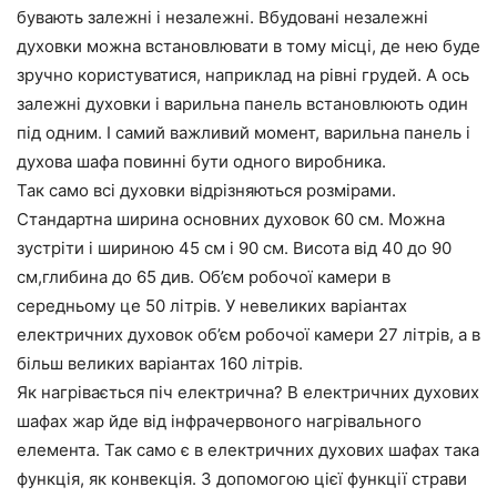
бувають залежні і незалежні. Вбудовані незалежні
духовки можна встановлювати в тому місці, де нею буде
зручно користуватися, наприклад на рівні грудей. А ось
залежні духовки і варильна панель встановлюють один
під одним. І самий важливий момент, варильна панель і
духова шафа повинні бути одного виробника.
Так само всі духовки відрізняються розмірами.
Стандартна ширина основних духовок 60 см. Можна
зустріти і шириною 45 см і 90 см. Висота від 40 до 90
см,глибина до 65 див. Об’єм робочої камери в
середньому це 50 літрів. У невеликих варіантах
електричних духовок об’єм робочої камери 27 літрів, а в
більш великих варіантах 160 літрів.
Як нагрівається піч електрична? В електричних духових
шафах жар йде від інфрачервоного нагрівального
елемента. Так само є в електричних духових шафах така
функція, як конвекція. З допомогою цієї функції страви