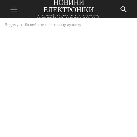
НОВИНИ
ЕЛЕКТРОНІКИ
нові телефони, компютери, ноутбуки,
планшети та інші гаджети і автомобілі
Додому
Як вибрати електричну духовку