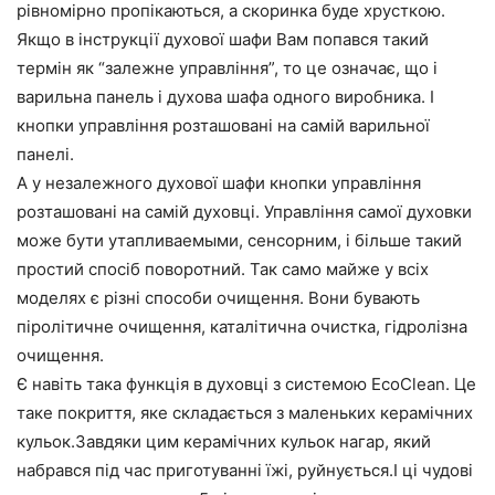
рівномірно пропікаються, а скоринка буде хрусткою.
Якщо в інструкції духової шафи Вам попався такий
термін як “залежне управління”, то це означає, що і
варильна панель і духова шафа одного виробника. І
кнопки управління розташовані на самій варильної
панелі.
А у незалежного духової шафи кнопки управління
розташовані на самій духовці. Управління самої духовки
може бути утапливаемыми, сенсорним, і більше такий
простий спосіб поворотний. Так само майже у всіх
моделях є різні способи очищення. Вони бувають
піролітичне очищення, каталітична очистка, гідролізна
очищення.
Є навіть така функція в духовці з системою EcoClean. Це
таке покриття, яке складається з маленьких керамічних
кульок.Завдяки цим керамічних кульок нагар, який
набрався під час приготуванні їжі, руйнується.І ці чудові