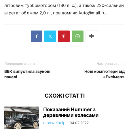
літровим турбомотором (180 л. с.), а також 220-сильний
агрегат об’ємом 2,0 л., повідомляє
Auto@mail.ru
.
Попередня стаття
Наступна стаття
BBK випустила звукові
Нові компютери від
панелі
«Ексімер»
СХОЖІ СТАТТІ
Показаний Hummer з
деревяними колесами
maxwelhelp
-
04.02.2022