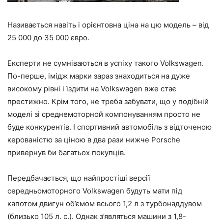
Називається навіть і орієнтовна ціна на цю модель – від
25 000 до 35 000 євро.
Експерти не сумніваються в успіху такого Volkswagen.
По-перше, імідж марки зараз знаходиться на дуже
високому рівні і їздити на Volkswagen вже стає
престижно. Крім того, не треба забувати, що у подібній
моделі зі среднемоторной компонуванням просто не
буде конкурентів. І спортивний автомобіль з відточеною
керованістю за ціною в два рази нижче Porsche
привернув би багатьох покупців.
Передбачається, що найпростіші версії
середньомоторного Volkswagen будуть мати під
капотом двигун об’ємом всього 1,2 л з турбонаддувом
(близько 105 л. с.). Однак з’являться машини з 1,8-