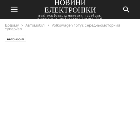
НОВИНИ
ЕЛЕКТРОНІКИ
нові телефони, компютери, ноутбуки,
планшети та інші гаджети і автомобілі
Додому
Автомобілі
Volkswagen готує середньомоторний
суперкар
Автомобілі