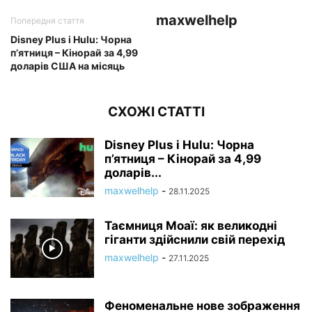
maxwelhelp
Попередня стаття
Disney Plus і Hulu: Чорна
п’ятниця – Кінорай за 4,99
доларів США на місяць
СХОЖІ СТАТТІ
Disney Plus і Hulu: Чорна
п’ятниця – Кінорай за 4,99
доларів...
maxwelhelp
-
28.11.2025
Таємниця Моаї: як великодні
гіганти здійснили свій перехід
maxwelhelp
-
27.11.2025
Феноменальне нове зображення