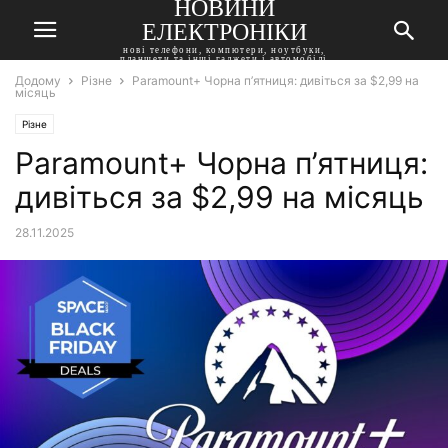
НОВИНИ
ЕЛЕКТРОНІКИ
нові телефони, компютери, ноутбуки,
планшети та інші гаджети і автомобілі
Додому
Різне
Paramount+ Чорна п’ятниця: дивіться за $2,99 на
місяць
Різне
Paramount+ Чорна п’ятниця:
дивіться за $2,99 на місяць
28.11.2025