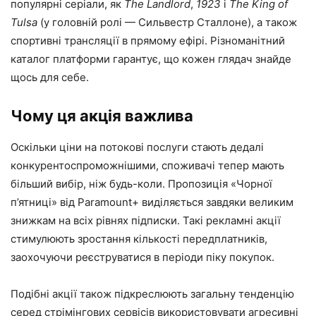
популярні серіали, як
The Landlord
,
1923
і
The King of
Tulsa
(у головній ролі — Сильвестр Сталлоне), а також
спортивні трансляції в прямому ефірі. Різноманітний
каталог платформи гарантує, що кожен глядач знайде
щось для себе.
Чому ця акція важлива
Оскільки ціни на потокові послуги стають дедалі
конкурентоспроможнішими, споживачі тепер мають
більший вибір, ніж будь-коли. Пропозиція «Чорної
п’ятниці» від Paramount+ виділяється завдяки великим
знижкам на всіх рівнях підписки. Такі рекламні акції
стимулюють зростання кількості передплатників,
заохочуючи реєструватися в періоди піку покупок.
Подібні акції також підкреслюють загальну тенденцію
серед стрімінгових сервісів використовувати агресивні