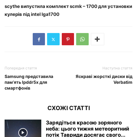
scythe випустила комплект scmk – 1700 для установки
кулерів під intel lga1700
Попередня стаття
Наступна стаття
Samsung представила
Яскраві жорсткі диски від
пам’ять lpddr5x для
Verbatim
смартфонів
СХОЖІ СТАТТІ
Зарядіться красою зоряного
неба: цього тижня метеоритний
потік Тавриди досягає свого...