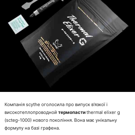
Компанія scythe оголосила про випуск в’язкої і
високотеплопроводной
термопасти
thermal elixer g
(scteg-1000) нового покоління. Вона має унікальну
формулу на базі графена.