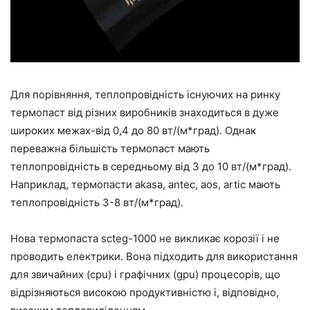
Для порівняння, теплопровідність існуючих на ринку
термопаст від різних виробників знаходиться в дуже
широких межах-від 0,4 до 80 вт/(м*град). Однак
переважна більшість термопаст мають
теплопровідність в середньому від 3 до 10 вт/(м*град).
Наприклад, термопасти akasa, antec, aos, artic мають
теплопровідність 3-8 вт/(м*град).
Нова термопаста scteg-1000 не викликає корозії і не
проводить електрики. Вона підходить для використання
для звичайних (cpu) і графічних (gpu) процесорів, що
відрізняються високою продуктивністю і, відповідно,