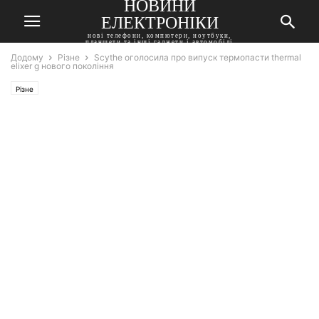
НОВИНИ
ЕЛЕКТРОНІКИ
нові телефони, компютери, ноутбуки,
планшети та інші гаджети і автомобілі
Додому
Різне
Scythe оголосила про випуск термопасти thermal
elixer g нового покоління
Різне