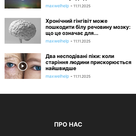
maxwelhelp
-
11.11.2025
Хронічний гінгівіт може
пошкодити білу речовину мозку:
що це означає для...
maxwelhelp
-
11.11.2025
Два несподівані піки: коли
старіння людини прискорюється
найшвидше
maxwelhelp
-
11.11.2025
ПРО НАС