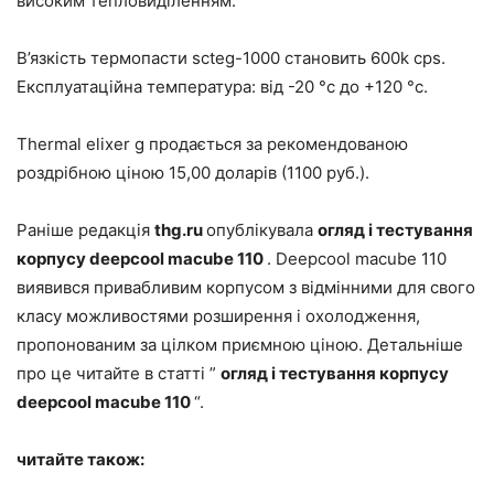
високим тепловиділенням.
В’язкість термопасти scteg-1000 становить 600k cps.
Експлуатаційна температура: від -20 °c до +120 °c.
Thermal elixer g продається за рекомендованою
роздрібною ціною 15,00 доларів (1100 руб.).
Раніше редакція
thg.ru
опублікувала
огляд і тестування
корпусу deepcool macube 110
. Deepcool macube 110
виявився привабливим корпусом з відмінними для свого
класу можливостями розширення і охолодження,
пропонованим за цілком приємною ціною. Детальніше
про це читайте в статті ”
огляд і тестування корпусу
deepcool macube 110
“.
читайте також: