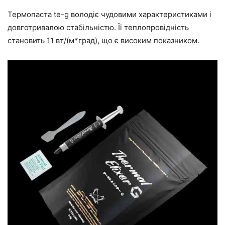
Термопаста te-g володіє чудовими характеристиками і
довготривалою стабільністю. Її теплопровідність
становить 11 вт/(м*град), що є високим показником.