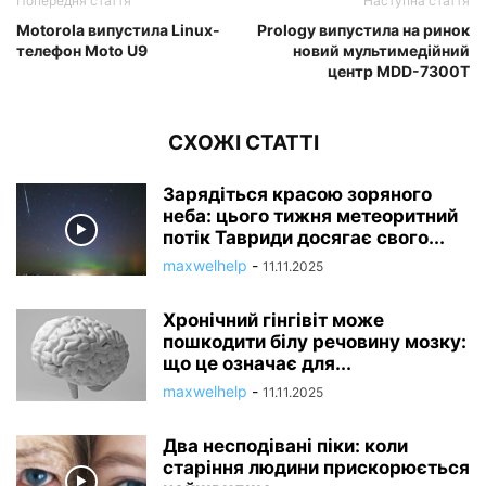
Попередня стаття
Наступна стаття
Motorola випустила Linux-
Prology випустила на ринок
телефон Moto U9
новий мультимедійний
центр MDD-7300T
СХОЖІ СТАТТІ
Зарядіться красою зоряного
неба: цього тижня метеоритний
потік Тавриди досягає свого...
maxwelhelp
-
11.11.2025
Хронічний гінгівіт може
пошкодити білу речовину мозку:
що це означає для...
maxwelhelp
-
11.11.2025
Два несподівані піки: коли
старіння людини прискорюється