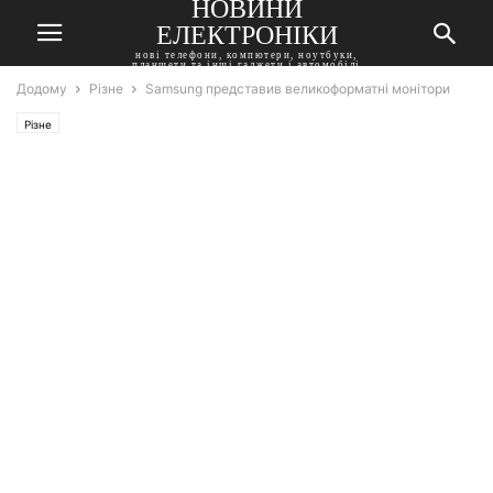
НОВИНИ
ЕЛЕКТРОНІКИ
нові телефони, компютери, ноутбуки,
планшети та інші гаджети і автомобілі
Додому
Різне
Samsung представив великоформатні монітори
Різне