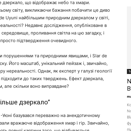
е дзеркало, що відображає небо та хмари.
всьому світу, викликаючи бажання побачити це диво
 de Uyuni найбільшим природним дзеркалом у світі,
реальності? Недавнє дослідження, опубліковане в
середовище, проливання світла на цю загадку, і
ж просто підтвердження очевидного.
 порушеннями та природними явищами, і Slar de
ку. Його масштаб, унікальний пейзаж і, звичайно,
у нереальності. Однак, як експерт у галузі геології
Т
 підходити до таких тверджень. Ефект дзеркала,
N
, але скільки воно виправдане?
B
ma
ільше дзеркало”
Ко
No
е -Уюні базувався переважно на анекдотичному
Bl
казали вражаюче відображення хмар і гір. Звичайно,
фу
пі
ють повної картини того, що відбувається.