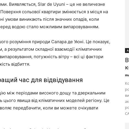
ми. Виявляється, Slar de Uyuni – це не величезне
. Поверхня сольової квартири змінюється з місця на
ьні умови виникають після значних опадів, коли
 перед водою стало можливим випаровуванням.
шого розуміння природи Салара де Уюні. Це показує,
, а результатом складної взаємодії кліматичних
А
 випаровування, потужність вітру – всі ці фактори
B
кість відбиття.
к
ma
ращий час для відвідування
Ко
ро
ію між періодами високого дощу та дзеркальним
ви
 цього явища від кліматичних моделей регіону. Це
ак
ро
воляє передбачити, коли ви можете очікувати
CA