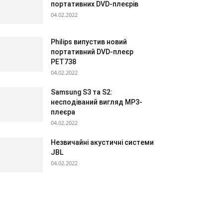
портативних DVD-плеєрів
04.02.2022
Philips випустив новий
портативний DVD-плеєр
PET738
04.02.2022
Samsung S3 та S2:
несподіваний вигляд МР3-
плеєра
04.02.2022
Незвичайні акустичні системи
JBL
04.02.2022