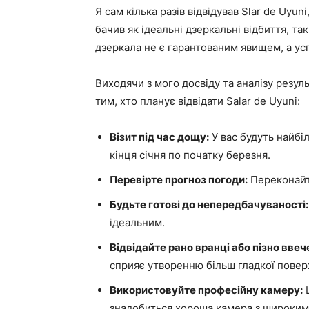
Я сам кілька разів відвідував Slar de Uyun
бачив як ідеальні дзеркальні відбиття, та
дзеркала не є гарантованим явищем, а у
Виходячи з мого досвіду та аналізу резул
тим, хто планує відвідати Salar de Uyuni:
Візит під час дощу:
У вас будуть найбі
кінця січня по початку березня.
Перевірте прогноз погоди:
Переконайте
Будьте готові до непередбачуваності:
ідеальним.
Відвідайте рано вранці або пізно ввече
сприяє утворенню більш гладкої поверх
Використовуйте професійну камеру:
Щ
знадобиться хороша камера з широким