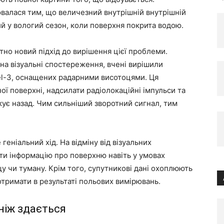
валася тим, що величезний внутрішній внутрішній
й у вологий сезон, коли поверхня покрита водою.
но новий підхід до вирішення цієї проблеми.
на візуальні спостереження, вчені вирішили
nel-3, оснащених радарними висотоцями. Ця
ої поверхні, надсилати радіолокаційні імпульси та
акує назад. Чим сильніший зворотний сигнал, тим
геніальний хід. На відміну від візуальних
и інформацію про поверхню навіть у умовах
щу чи туману. Крім того, супутникові дані охоплюють
 отримати в результаті польових вимірювань.
 ніж здається