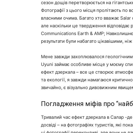
сезон дощів перетворюється на гігантськ
Фотографії з цього місця пролітають по 
власними очима. Багато хто вважає Salar
але наскільки це твердження відповідає 
Communications Earth & AMP; Навколишнє 
результати були набагато цікавішими, ні
Мене завжди захоплювалося геологічними
Uyuni займає особливе місце у моєму спис
ефект дзеркала – все це створює атмосфер
та екології, я завжди намагаюся критично
звичайно, є візуально дивовижним явищем
Погладження міфів про “найб
Тривалий час ефект дзеркала в Салар -д
досвіді – на фотографіях туристів, які по
ці фотографії переконливі, але вони не да