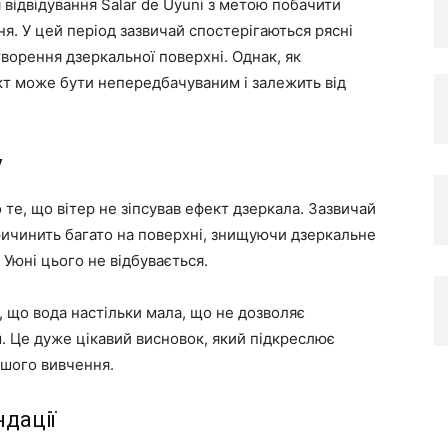
відвідування Salar de Uyuni з метою побачити
ня. У цей період зазвичай спостерігаються рясні
творення дзеркальної поверхні. Однак, як
ект може бути непередбачуваним і залежить від
у
те, що вітер не зіпсував ефект дзеркала. Зазвичай
причинить багато на поверхні, знищуючи дзеркальне
Уюні цього не відбувається.
, що вода настільки мала, що не дозволяє
м. Це дуже цікавий висновок, який підкреслює
ьшого вивчення.
дації