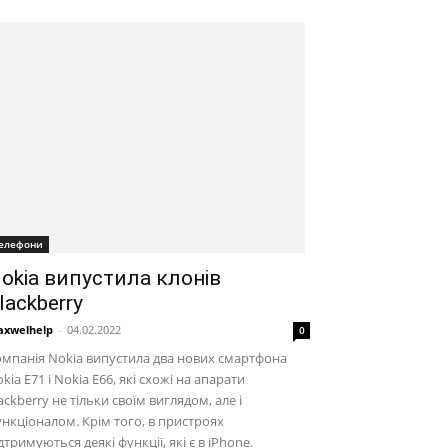
елефони
okia випустила клонів
lackberry
xwelhelp
-
04.02.2022
0
мпанія Nokia випустила два нових смартфона
kia E71 і Nokia E66, які схожі на апарати
ackberry не тільки своїм виглядом, але і
нкціоналом. Крім того, в пристроях
дтримуються деякі функції, які є в iPhone.