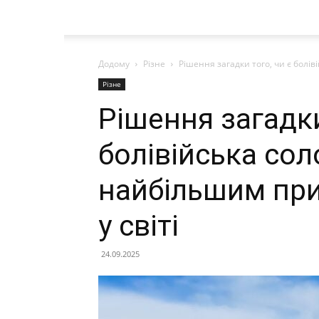
Додому
Різне
Рішення загадки того, чи є болі
Різне
Рішення загадки
болівійська сол
найбільшим пр
у світі
24.09.2025