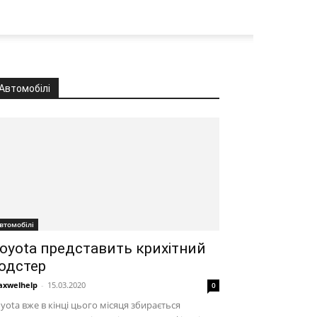
Автомобілі
втомобілі
oyota представить крихітний
одстер
xwelhelp
-
15.03.2020
0
yota вже в кінці цього місяця збирається