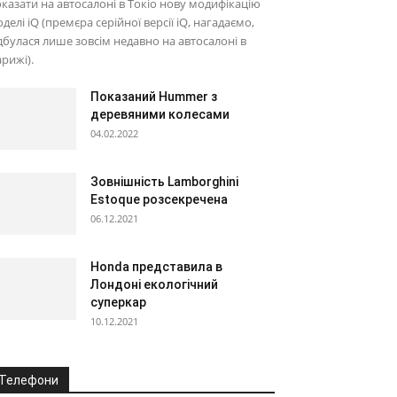
казати на автосалоні в Токіо нову модифікацію
делі iQ (премєра серійної версії iQ, нагадаємо,
дбулася лише зовсім недавно на автосалоні в
рижі).
Показаний Hummer з
деревяними колесами
04.02.2022
Зовнішність Lamborghini
Estoque розсекречена
06.12.2021
Honda представила в
Лондоні екологічний
суперкар
10.12.2021
Телефони