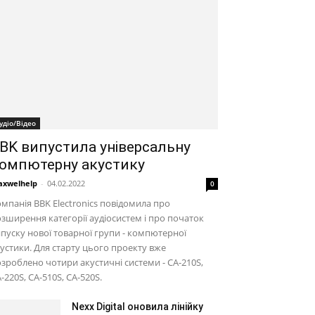
удіо/Відео
BK випустила універсальну
омпютерну акустику
xwelhelp
-
04.02.2022
0
мпанія BBK Electronics повідомила про
зширення категорії аудіосистем і про початок
пуску нової товарної групи - компютерної
устики. Для старту цього проекту вже
зроблено чотири акустичні системи - CA-210S,
-220S, CA-510S, CA-520S.
Nexx Digital оновила лінійку