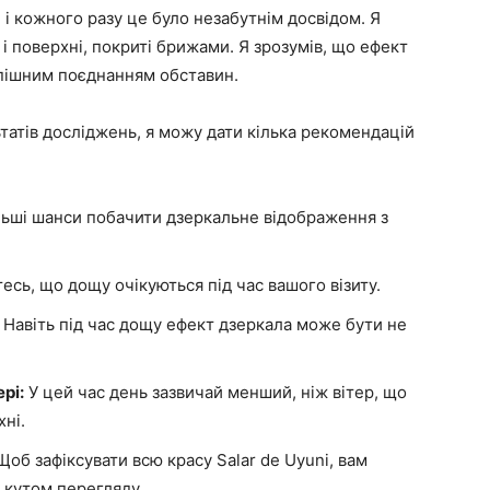
i, і кожного разу це було незабутнім досвідом. Я
к і поверхні, покриті брижами. Я зрозумів, що ефект
спішним поєднанням обставин.
ьтатів досліджень, я можу дати кілька рекомендацій
льші шанси побачити дзеркальне відображення з
сь, що дощу очікуються під час вашого візиту.
Навіть під час дощу ефект дзеркала може бути не
рі:
У цей час день зазвичай менший, ніж вітер, що
ні.
об зафіксувати всю красу Salar de Uyuni, вам
 кутом перегляду.