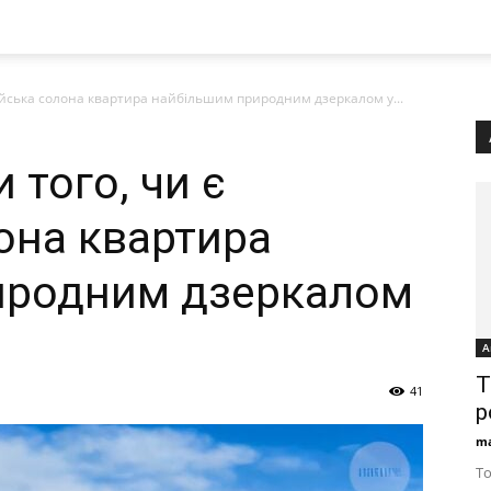
війська солона квартира найбільшим природним дзеркалом у...
 того, чи є
она квартира
иродним дзеркалом
А
T
41
р
ma
To