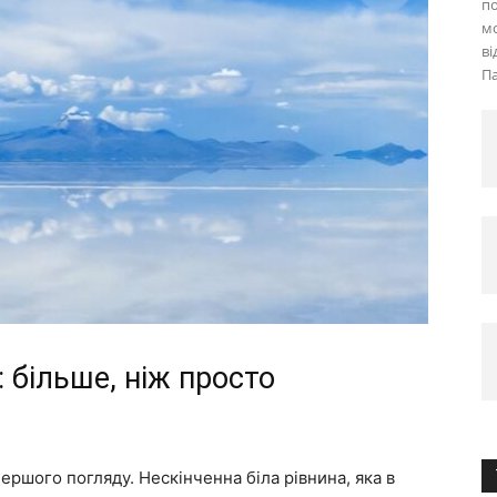
по
мо
ві
Па
: більше, ніж просто
 першого погляду. Нескінченна біла рівнина, яка в