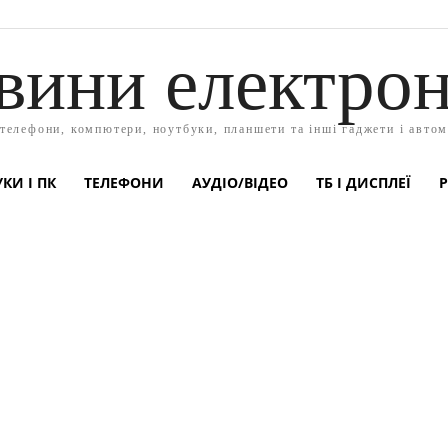
вини електрон
 телефони, компютери, ноутбуки, планшети та інші гаджети і автом
КИ І ПК
ТЕЛЕФОНИ
АУДІО/ВІДЕО
ТБ І ДИСПЛЕЇ
Р