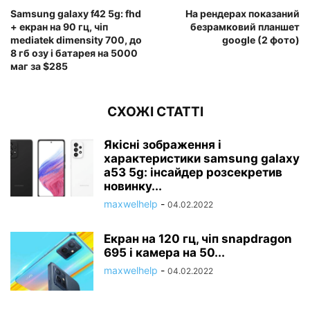
Samsung galaxy f42 5g: fhd
На рендерах показаний
+ екран на 90 гц, чіп
безрамковий планшет
mediatek dimensity 700, до
google (2 фото)
8 гб озу і батарея на 5000
маг за $285
СХОЖІ СТАТТІ
Якісні зображення і
характеристики samsung galaxy
a53 5g: інсайдер розсекретив
новинку...
maxwelhelp
-
04.02.2022
Екран на 120 гц, чіп snapdragon
695 і камера на 50...
maxwelhelp
-
04.02.2022