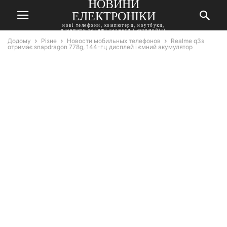
НОВИНИ
ЕЛЕКТРОНІКИ
нові телефони, компютери, ноутбуки,
планшети та інші гаджети і автомобілі
Додому
Різне
Новости мобильных телефонов
Realme q3s
отримає snapdragon 778g, 144-гц дисплей і ємний акумулятор