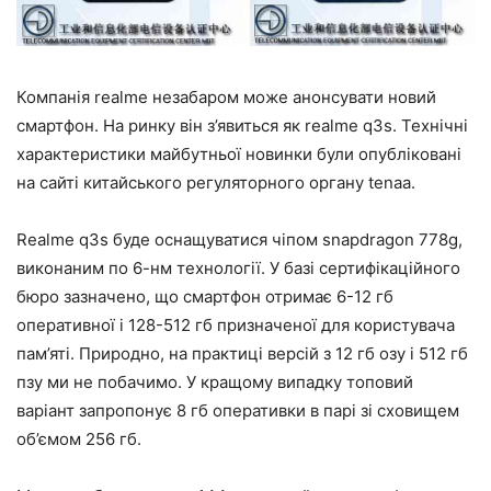
Компанія realme незабаром може анонсувати новий
смартфон. На ринку він з’явиться як realme q3s. Технічні
характеристики майбутньої новинки були опубліковані
на сайті китайського регуляторного органу tenaa.
Realme q3s буде оснащуватися чіпом snapdragon 778g,
виконаним по 6-нм технології. У базі сертифікаційного
бюро зазначено, що смартфон отримає 6-12 гб
оперативної і 128-512 гб призначеної для користувача
пам’яті. Природно, на практиці версій з 12 гб озу і 512 гб
пзу ми не побачимо. У кращому випадку топовий
варіант запропонує 8 гб оперативки в парі зі сховищем
об’ємом 256 гб.