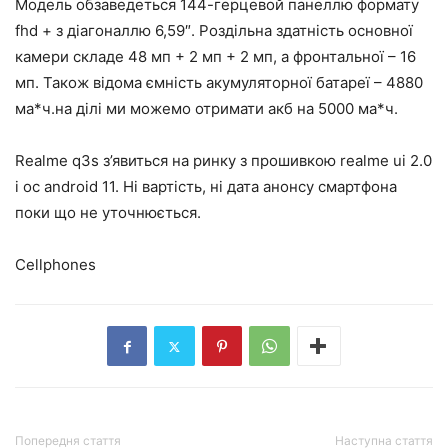
Модель обзаведеться 144-герцевой панеллю формату
fhd + з діагоналлю 6,59″. Роздільна здатність основної
камери складе 48 мп + 2 мп + 2 мп, а фронтальної – 16
мп. Також відома ємність акумуляторної батареї – 4880
ма*ч.на ділі ми можемо отримати акб на 5000 ма*ч.
Realme q3s з’явиться на ринку з прошивкою realme ui 2.0
і ос android 11. Ні вартість, ні дата анонсу смартфона
поки що не уточнюється.
Cellphones
Попередня стаття
Наступна стаття