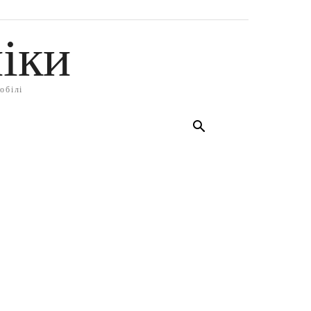
іки
обілі