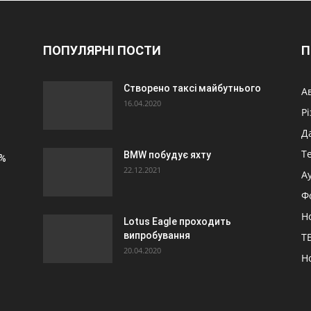
ПОПУЛЯРНІ ПОСТИ
П
Створено таксі майбутнього
А
16.04.2020
Р
Д
Т
BMW побудує яхту
0%
22.12.2021
А
Ф
Н
Lotus Eagle проходить
випробування
ТБ
20.04.2020
Н