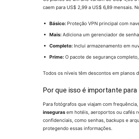
caem para US$ 2,99 a US$ 6,89 mensais. No
Básico:
Proteção VPN principal com nave
Mais:
Adiciona um gerenciador de senhas
Completo:
Inclui armazenamento em nuve
Prime:
O pacote de segurança completo,
Todos os níveis têm descontos em planos d
Por que isso é importante para
Para fotógrafos que viajam com frequência
inseguras
em hotéis, aeroportos ou cafés r
confidenciais, como senhas, backups e arq
protegendo essas informações.