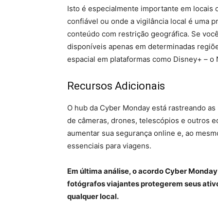
Isto é especialmente importante em locais o
confiável ou onde a vigilância local é uma
conteúdo com restrição geográfica. Se voc
disponíveis apenas em determinadas regiõ
espacial em plataformas como Disney+ – o 
Recursos Adicionais
O hub da Cyber ​​Monday está rastreando as 
de câmeras, drones, telescópios e outros 
aumentar sua segurança online e, ao mesm
essenciais para viagens.
Em última análise, o acordo Cyber ​​Mond
fotógrafos viajantes protegerem seus ativ
qualquer local.