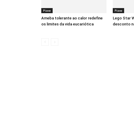
Різне
Різне
Ameba tolerante ao calor redefine
Lego Star W
os limites da vida eucariótica
desconto na