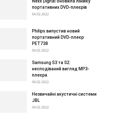
Nexx Digital оновила лінійку
портативних DVD-плеєрів
04.02.2022
Philips випустив новий
портативний DVD-плеєр
PET738
04.02.2022
Samsung S3 та S2:
несподіваний вигляд МР3-
плеєра
04.02.2022
Незвичайні акустичні системи
JBL
04.02.2022