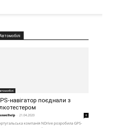
Автомобілі
втомобілі
PS-навігатор поєднали з
лкотестером
xwelhelp
-
21.04.2020
0
ртугальська компанія NDrive розробила GPS-