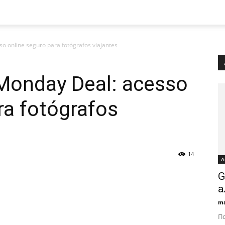
o online seguro para fotógrafos viajantes
​Monday Deal: acesso
ra fotógrafos
14
А
G
а
ma
По