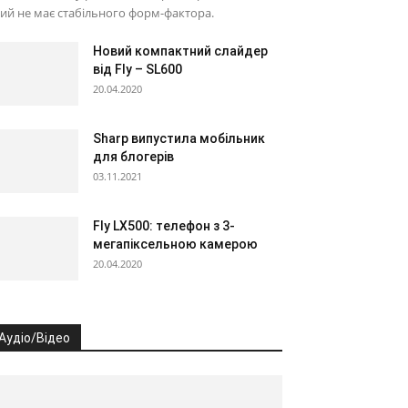
ий не має стабільного форм-фактора.
Новий компактний слайдер
від Fly – SL600
20.04.2020
Sharp випустила мобільник
для блогерів
03.11.2021
Fly LX500: телефон з 3-
мегапіксельною камерою
20.04.2020
Аудіо/Відео