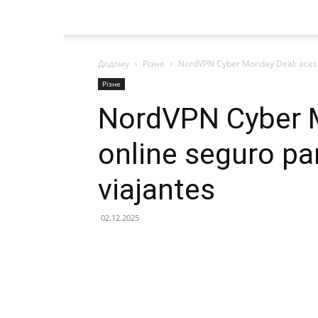
Додому
Різне
NordVPN Cyber ​​Monday Deal: acess
Різне
NordVPN Cyber ​
online seguro pa
viajantes
02.12.2025