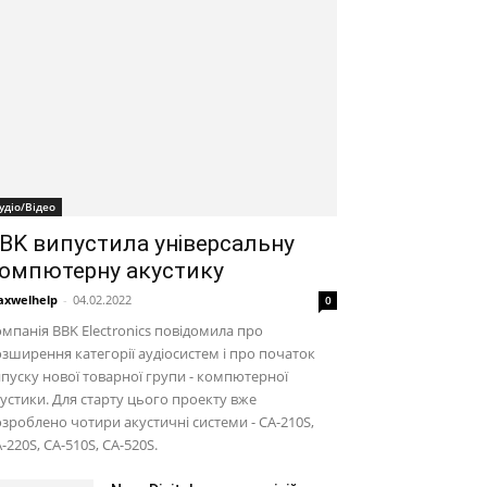
удіо/Відео
BK випустила універсальну
омпютерну акустику
xwelhelp
-
04.02.2022
0
мпанія BBK Electronics повідомила про
зширення категорії аудіосистем і про початок
пуску нової товарної групи - компютерної
устики. Для старту цього проекту вже
зроблено чотири акустичні системи - CA-210S,
-220S, CA-510S, CA-520S.