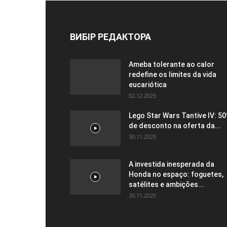
ВИБІР РЕДАКТОРА
Ameba tolerante ao calor
redefine os limites da vida
eucariótica
02.12.2025
Lego Star Wars Tantive IV: 5
de desconto na oferta da...
30.11.2025
A investida inesperada da
Honda no espaço: foguetes,
satélites e ambições...
30.11.2025