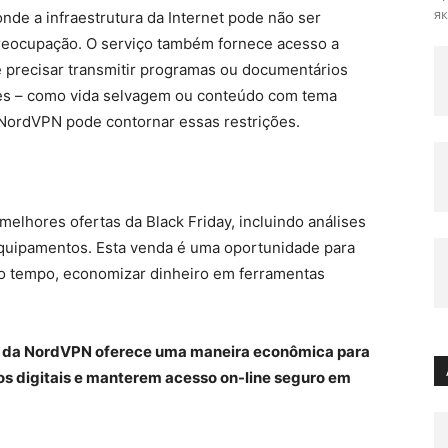
як
nde a infraestrutura da Internet pode não ser
 preocupação. O serviço também fornece acesso a
ê precisar transmitir programas ou documentários
es – como vida selvagem ou conteúdo com tema
NordVPN pode contornar essas restrições.
melhores ofertas da Black Friday, incluindo análises
equipamentos. Esta venda é uma oportunidade para
o tempo, economizar dinheiro em ferramentas
ay da NordVPN oferece uma maneira econômica para
os digitais e manterem acesso on-line seguro em