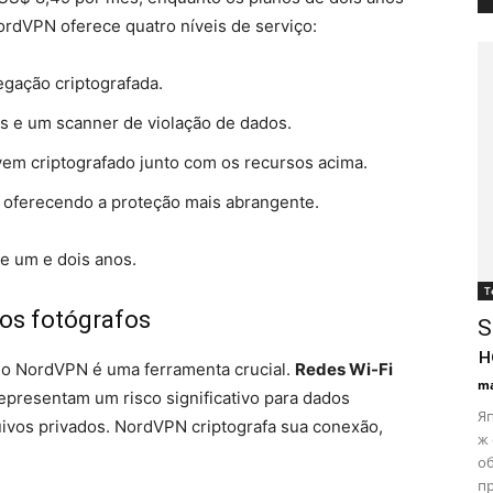
rdVPN oferece quatro níveis de serviço:
gação criptografada.
 e um scanner de violação de dados.
m criptografado junto com os recursos acima.
 oferecendo a proteção mais abrangente.
e um e dois anos.
Т
 os fotógrafos
S
н
, o NordVPN é uma ferramenta crucial.
Redes Wi-Fi
ma
epresentam um risco significativo para dados
Яп
uivos privados. NordVPN criptografa sua conexão,
ж
об
пр