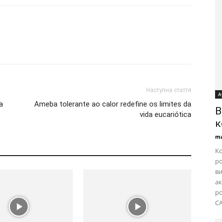
Наступна стаття
А
a
Ameba tolerante ao calor redefine os limites da
B
vida eucariótica
к
ma
Ко
ро
ви
ак
ро
CA