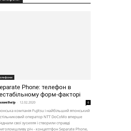
елефони
eparate Phone: телефон в
естабільному форм-факторі
xwelhelp
-
12.02.2020
0
онська компанія Fujitsu і найбільший японський
 стільниковий оператор NTT DoCoMo вперше
єднали свої зусилля і створили справді
иголомшливу річ - концептфон Separate Phone,