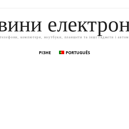
вини електрон
 телефони, компютери, ноутбуки, планшети та інші гаджети і автом
РІЗНЕ
PORTUGUÊS