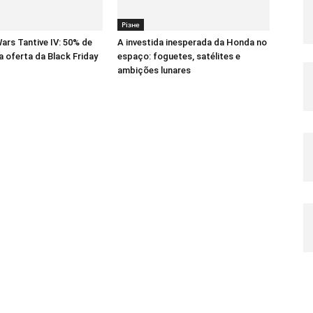
Різне
ars Tantive IV: 50% de
A investida inesperada da Honda no
 oferta da Black Friday
espaço: foguetes, satélites e
ambições lunares