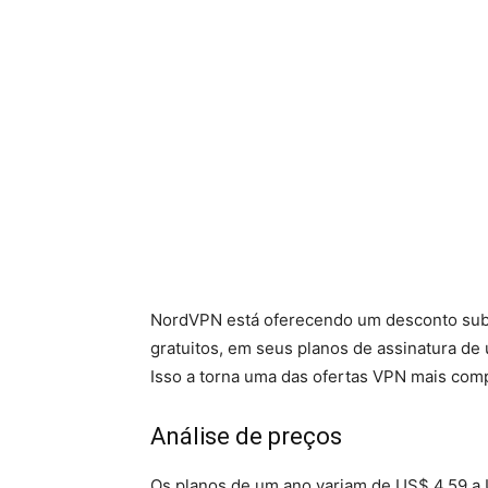
NordVPN está oferecendo um desconto subs
gratuitos, em seus planos de assinatura de
Isso a torna uma das ofertas VPN mais comp
Análise de preços
Os planos de um ano variam de US$ 4,59 a 