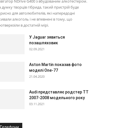
вігатор NDrive G400 з вбудованим алкотестером.
 думку творців гібрида, такий пристрій буде
рисно для автолюбителів, які напередодні
ивали алкоголь і не впевнені в тому, що
отверезіли в достатній мірі.
У Jaguar зявиться
позашляховик
02.09.2021
Aston Martin показав фото
моделі One-77
21.04.2020
Audi представляє родстер ТТ
2007-2008 модельного року
03.11.2021
Телефони