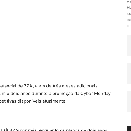
на
На
ко
вж
пр
tancial de 77%, além de três meses adicionais
 um e dois anos durante a promoção da Cyber ​​Monday.
etitivas disponíveis atualmente.
US$ 8,49 por mês, enquanto os planos de dois anos