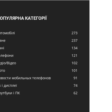
ОПУЛЯРНА КАТЕГОРІЇ
втомобілі
273
ізне
237
ані
134
елефони
121
удіо/Відео
102
ото
101
овости мобильных телефонов
91
 і дисплеї
74
оутбуки і ПК
62