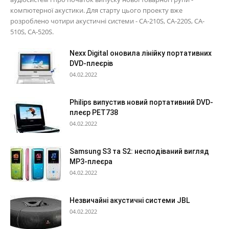
компютерної акустики. Для старту цього проекту вже
розроблено чотири акустичні системи - CA-210S, CA-220S, CA-
510S, CA-520S.
Nexx Digital оновила лінійку портативних
DVD-плеєрів
04.02.2022
Philips випустив новий портативний DVD-
плеєр PET738
04.02.2022
Samsung S3 та S2: несподіваний вигляд
МР3-плеєра
04.02.2022
Незвичайні акустичні системи JBL
04.02.2022