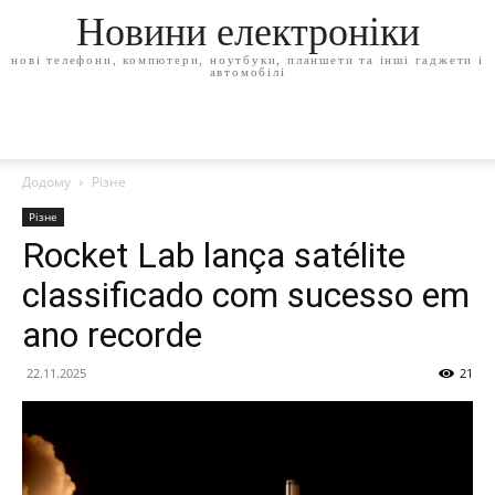
Новини електроніки
нові телефони, компютери, ноутбуки, планшети та інші гаджети і
автомобілі
Додому
Різне
Різне
Rocket Lab lança satélite
classificado com sucesso em
ano recorde
22.11.2025
21