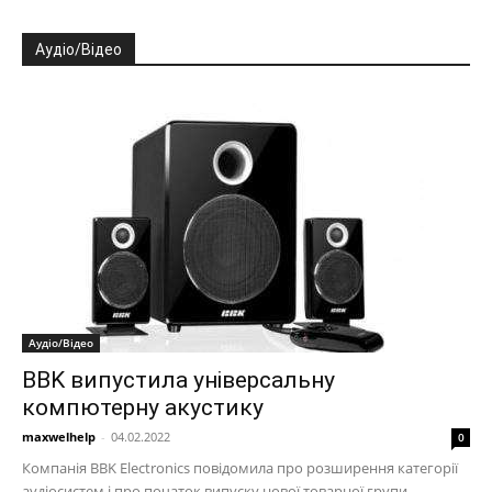
Аудіо/Відео
Аудіо/Відео
BBK випустила універсальну
компютерну акустику
maxwelhelp
-
04.02.2022
0
Компанія BBK Electronics повідомила про розширення категорії
аудіосистем і про початок випуску нової товарної групи -