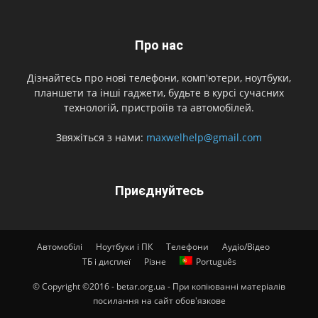
Про нас
Дізнайтесь про нові телефони, комп'ютери, ноутбуки,
планшети та інші гаджети, будьте в курсі сучасних
технологій, пристроїів та автомобілей.
Звяжіться з нами:
maxwelhelp@gmail.com
Приєднуйтесь
Автомобілі
Ноутбуки і ПК
Телефони
Аудіо/Відео
ТБ і дисплеї
Різне
Português
© Copyright ©2016 - betar.org.ua - При копіюванні матеріалів
посилання на сайт обов'язкове