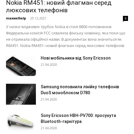
Nokia RM451: новий флагман серед
люксових телефонів
maxwelhelp
-
25.12.2021
0
У низки іміджевих трубок Nokia в стилі 8800 поповнення.
Федеральна комісія FCC схвалила фінську новинку, яка поки що
не отримала офіційної назви. В документах вона значиться як
RM451. Nokia RM451: новий флагман серед люксових телефонів
Нові мобільники від Sony Ericsson
21.04.2020
Samsung поповнила лінійку телефонів
DuoS моноблоком D780
21.04.2020
Sony Ericsson HBH-PV700: просунута
Bluetooth-гарнітура
21.04.2020