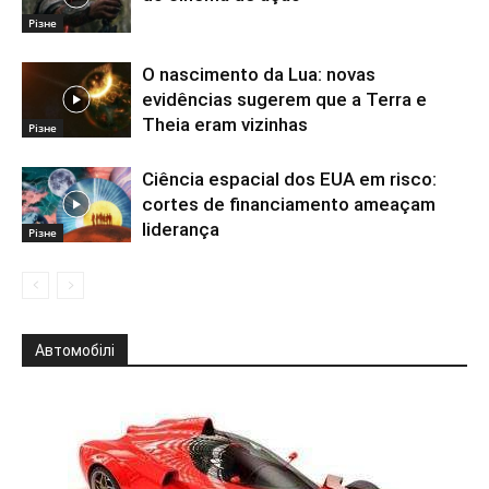
Різне
O nascimento da Lua: novas
evidências sugerem que a Terra e
Theia eram vizinhas
Різне
Ciência espacial dos EUA em risco:
cortes de financiamento ameaçam
liderança
Різне
Автомобілі