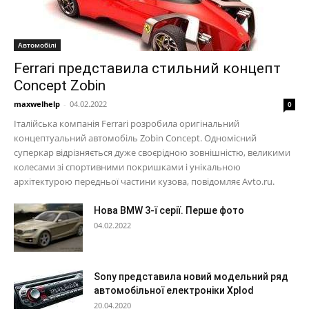
Автомобілі
Ferrari представила стильний концепт
Concept Zobin
maxwelhelp
-
04.02.2022
0
Італійська компанія Ferrari розробила оригінальний
концептуальний автомобіль Zobin Concept. Одномісний
суперкар відрізняється дуже своєрідною зовнішністю, великими
колесами зі спортивними покришками і унікальною
архітектурою передньої частини кузова, повідомляє Avto.ru.
Нова BMW 3-ї серії. Перше фото
04.02.2022
Sony представила новий модельний ряд
автомобільної електроніки Xplod
20.04.2020