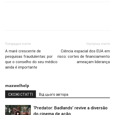
Попередня стаття
Наступна стаття
A maré crescente de
Ciência espacial dos EUA em
pesquisas fraudulentas: por
risco: cortes de financiamento
que o conselho do seu médico
ameaçam liderança
ainda é importante
maxwelhelp
СХОЖІ СТАТТІ
Від цього автора
‘Predator: Badlands’ revive a diversão
do cinema de ação