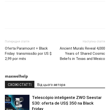
Попередня стаття
Наступна стаття
Oferta Paramount + Black
Ancient Murals Reveal 4,000
Friday: transmissão por US $
Years of Shared Cosmic
2,99 por mês
Beliefs in Texas and Mexico
maxwelhelp
СХОЖІ СТАТТІ
Від цього автора
Telescópio inteligente ZWO Seestar
S30: oferta de US$ 350 na Black
Friday
Різне