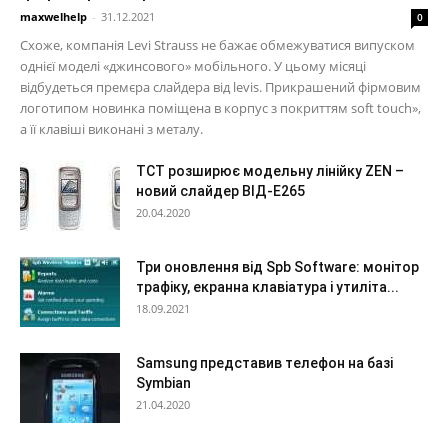
maxwelhelp
-
31.12.2021
0
Схоже, компанія Levi Strauss не бажає обмежуватися випуском
однієї моделі «джинсового» мобільного. У цьому місяці
відбудеться премєра слайдера від levis. Прикрашений фірмовим
логотипом новинка поміщена в корпус з покриттям soft touch»,
а її клавіші виконані з металу.
TCT розширює модельну лінійку ZEN –
новий слайдер ВІД-Е265
20.04.2020
Три оновлення від Spb Software: монітор
трафіку, екранна клавіатура і утиліта...
18.09.2021
Samsung представив телефон на базі
Symbian
21.04.2020