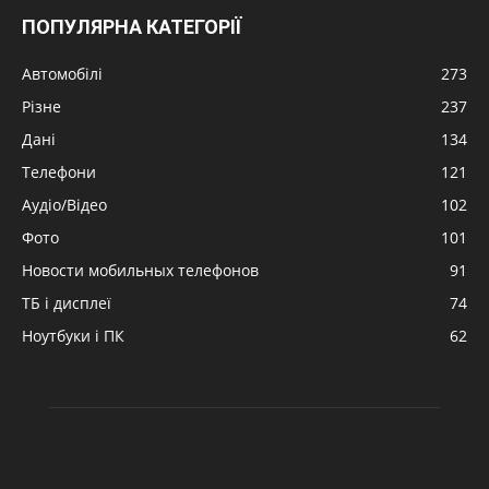
ПОПУЛЯРНА КАТЕГОРІЇ
Автомобілі
273
Різне
237
Дані
134
Телефони
121
Аудіо/Відео
102
Фото
101
Новости мобильных телефонов
91
ТБ і дисплеї
74
Ноутбуки і ПК
62