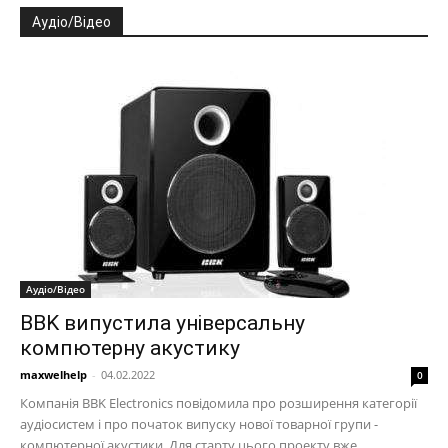
Аудіо/Відео
Аудіо/Відео
BBK випустила універсальну
компютерну акустику
maxwelhelp
-
04.02.2022
0
Компанія BBK Electronics повідомила про розширення категорії
аудіосистем і про початок випуску нової товарної групи -
компютерної акустики. Для старту цього проекту вже