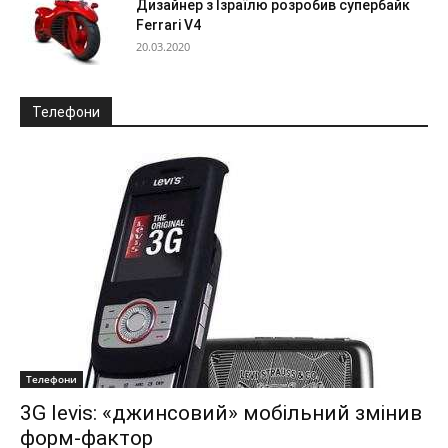
Дизайнер з Ізраїлю розробив супербайк
Ferrari V4
20.03.2020
Телефони
Телефони
3G levis: «джинсовий» мобільний змінив
форм-фактор