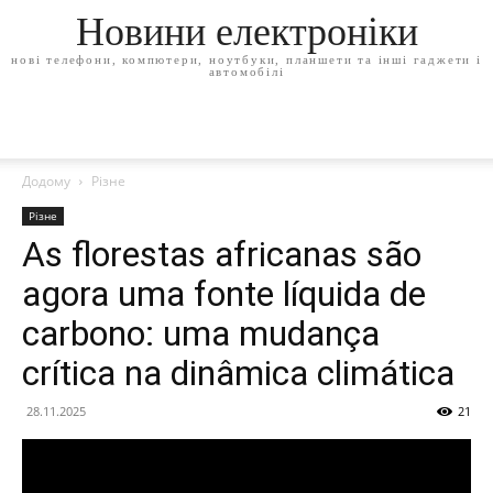
Новини електроніки
нові телефони, компютери, ноутбуки, планшети та інші гаджети і
автомобілі
Додому
Різне
Різне
As florestas africanas são
agora uma fonte líquida de
carbono: uma mudança
crítica na dinâmica climática
28.11.2025
21