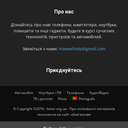
Про нас
Дізнайтесь про нові телефони, комп'ютери, ноутбуки,
планшети та інші гаджети, будьте в курсі сучасних
технологій, пристроїів та автомобілей.
Звяжіться з нами:
maxwelhelp@gmail.com
Приєднуйтесь
Автомобілі
Ноутбуки і ПК
Телефони
Аудіо/Відео
ТБ і дисплеї
Різне
Português
© Copyright ©2016 - betar.org.ua - При копіюванні матеріалів
посилання на сайт обов'язкове