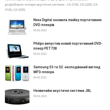
розроблено чотири акустичні системи - CA-210S, CA-220S, CA-
510S, CA-520S.
Nexx Digital оновила лінійку портативних
DVD-плеєрів
04.02.2022
Philips випустив новий портативний DVD-
плеєр PET738
04.02.2022
Samsung S3 та S2: несподіваний вигляд
МР3-плеєра
04.02.2022
Незвичайні акустичні системи JBL
04.02.2022