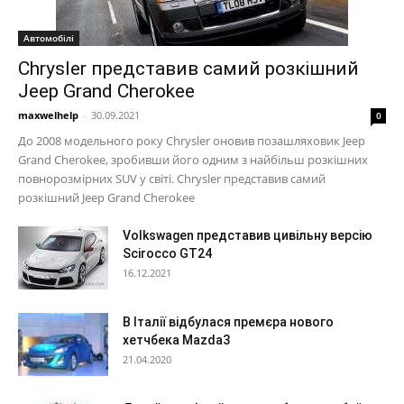
Автомобілі
Chrysler представив самий розкішний
Jeep Grand Cherokee
maxwelhelp
-
30.09.2021
0
До 2008 модельного року Chrysler оновив позашляховик Jeep
Grand Cherokee, зробивши його одним з найбільш розкішних
повнорозмірних SUV у світі. Chrysler представив самий
розкішний Jeep Grand Cherokee
Volkswagen представив цивільну версію
Scirocco GT24
16.12.2021
В Італії відбулася премєра нового
хетчбека Mazda3
21.04.2020