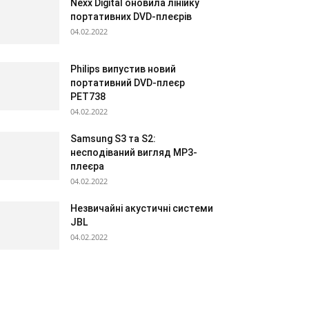
Nexx Digital оновила лінійку
портативних DVD-плеєрів
04.02.2022
Philips випустив новий
портативний DVD-плеєр
PET738
04.02.2022
Samsung S3 та S2:
несподіваний вигляд МР3-
плеєра
04.02.2022
Незвичайні акустичні системи
JBL
04.02.2022