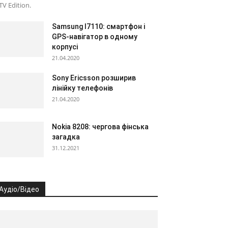
V Edition.
Samsung I7110: смартфон і
GPS-навігатор в одному
корпусі
21.04.2020
Sony Ericsson розширив
лінійку телефонів
21.04.2020
Nokia 8208: чергова фінська
загадка
31.12.2021
Аудіо/Відео