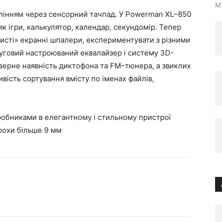
MT
лінням через сенсорний тачпад. У Powerman XL–850
к ігри, калькулятор, календар, секундомір. Тепер
исті» екранні шпалери, експериментувати з різними
муговий настроюваний еквалайзер і систему 3D-
иверне наявність диктофона та FM–тюнера, а звиклих
ість сортування вмісту по іменах файлів,
робниками в елегантному і стильному пристрої
рохи більше 9 мм