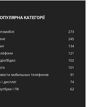
ОПУЛЯРНА КАТЕГОРІЇ
втомобілі
273
ізне
245
ані
134
елефони
121
удіо/Відео
102
ото
101
овости мобильных телефонов
91
 і дисплеї
74
оутбуки і ПК
62