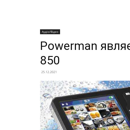
Аудіо/Відео
Powerman являє
850
25.12.2021