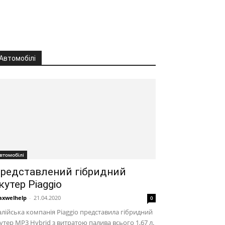
Автомобілі
втомобілі
редставлений гібридний
кутер Piaggio
xwelhelp
-
21.04.2020
0
алійська компанія Piaggio представила гібридний
утер MP3 Hybrid з витратою палива всього 1,67 л.