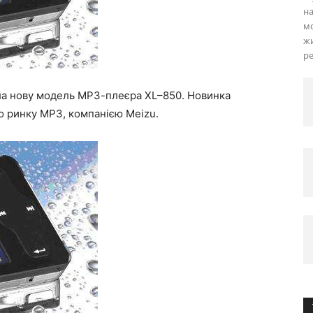
на
м
жи
ре
ла нову модель МР3-плеєра XL–850. Новинка
о ринку MP3, компанією Meizu.