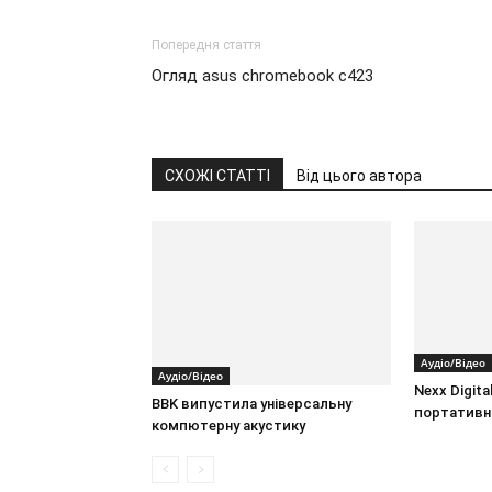
Попередня стаття
Огляд asus chromebook c423
СХОЖІ СТАТТІ
Від цього автора
Аудіо/Відео
Аудіо/Відео
Nexx Digita
BBK випустила універсальну
портативн
компютерну акустику