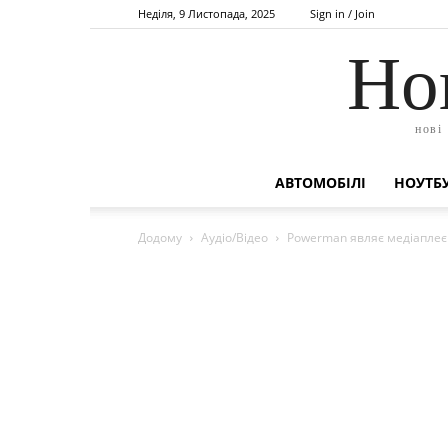
Неділя, 9 Листопада, 2025
Sign in / Join
Но
нові
АВТОМОБІЛІ
НОУТБУ
Додому
Аудіо/Відео
Powerman являє медіаплеє