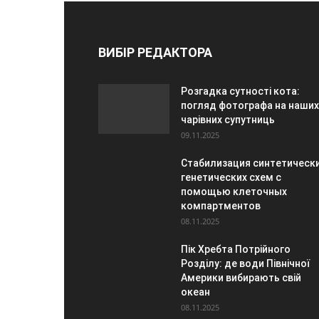
ВИБІР РЕДАКТОРА
Розгадка сутності кота:
погляд фотографа на наших
чарівних супутниць
09.11.2025
Стабилизация синтетическ
генетических схем с
помощью клеточных
компартментов
08.11.2025
Пік Хребта Потрійного
Розділу: де води Північної
Америки вибирають свій
океан
08.11.2025