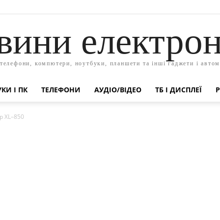
вини електрон
 телефони, компютери, ноутбуки, планшети та інші гаджети і автом
КИ І ПК
ТЕЛЕФОНИ
АУДІО/ВІДЕО
ТБ І ДИСПЛЕЇ
Р
р XL–850