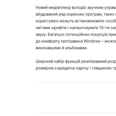
Новий медіаплеєр володіє зручним управ
вбудований ряд корисних програм, таких я
користувачі можуть встановлювати «особ
квітами шрифтів і налаштовувати 10-ти с
звуку. Багатьох потенційних покупців пр
до комфорту програвача Windows – можлив
виконавцями й альбомами.
Широкий набір функцій реалізований роз
розміром з кредитну картку і товщиною т