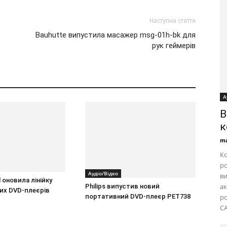
Наступна стаття
Bauhutte випустила масажер msg-01h-bk для
рук геймерів
А
B
к
ma
Ко
ро
Аудіо/Відео
ви
l оновила лінійку
ак
Philips випустив новий
их DVD-плеєрів
портативний DVD-плеєр PET738
ро
CA