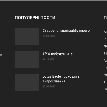
ПОПУЛЯРНІ ПОСТИ
П
Створено таксі майбутнього
А
16.04.2020
Р
Д
Т
BMW побудує яхту
их
22.12.2021
А
Ф
Н
Lotus Eagle проходить
випробування
ТБ
20.04.2020
Н