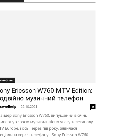
елефони
ony Ericsson W760 MTV Edition:
одвійно музичний телефон
xwelhelp
-
29.10.2021
0
айдер Sony Ericsson W760, випущений в січні,
ивернув своєю музикальністю увагу телеканалу
V Europe, і ось, через пів року, зявилася
еціальна версія телефону - Sony Ericsson W760