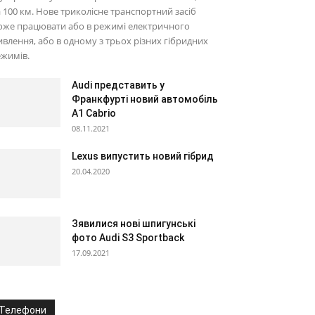
 100 км. Нове триколісне транспортний засіб
оже працювати або в режимі електричного
влення, або в одному з трьох різних гібридних
жимів.
Audi представить у
Франкфурті новий автомобіль
A1 Cabrio
08.11.2021
Lexus випустить новий гібрид
20.04.2020
Зявилися нові шпигунські
фото Audi S3 Sportback
17.09.2021
Телефони