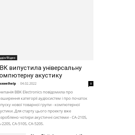
удіо/Відео
BK випустила універсальну
омпютерну акустику
xwelhelp
-
04.02.2022
0
мпанія BBK Electronics повідомила про
зширення категорії аудіосистем і про початок
пуску нової товарної групи - компютерної
устики. Для старту цього проекту вже
зроблено чотири акустичні системи - CA-210S,
-220S, CA-510S, CA-520S.