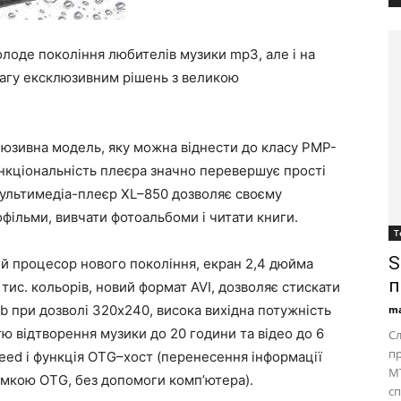
олоде покоління любителів музики mp3, але і на
вагу ексклюзивним рішень з великою
.
люзивна модель, яку можна віднести до класу PMP-
Функціональність плеєра значно перевершує прості
ультимедіа-плеєр XL–850 дозволяє своєму
офільми, вивчати фотоальбоми і читати книги.
Т
S
й процесор нового покоління, екран 2,4 дюйма
п
тис. кольорів, новий формат AVI, дозволяє стискати
 при дозволі 320х240, висока вихідна потужність
ma
тю відтворення музики до 20 години та відео до 6
Сл
пр
eed і функція OTG–хост (перенесення інформації
MT
римкою OTG, без допомоги комп’ютера).
сп