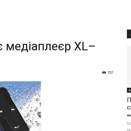
 медіаплеєр XL–
757
А
П
с
ma
Іт
ск