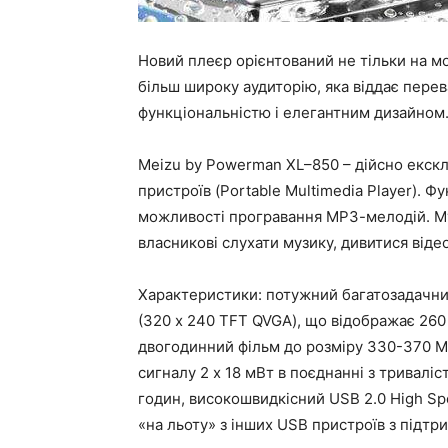
Новий плеєр орієнтований не тільки на м
більш широку аудиторію, яка віддає пере
функціональністю і елегантним дизайном
Meizu by Powerman XL–850 – дійсно екск
пристроїв (Portable Multimedia Player). 
можливості програвання МР3-мелодій. М
власникові слухати музику, дивитися віде
Характеристики: потужний багатозадачни
(320 х 240 TFT QVGA), що відображає 260 
двогодинний фільм до розміру 330-370 Mb
сигналу 2 х 18 мВт в поєднанні з триваліс
годин, високошвидкісний USB 2.0 High Sp
«на льоту» з інших USB пристроїв з підт