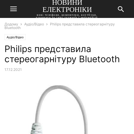
НОВИНИ
ЕЛЕКТРОНІКИ
нові телефони, компютери, ноутбуки,
планшети та інші гаджети і автомобілі
Додому
Аудіо/Відео
Philips представила стереогарнітуру
Bluetooth
Аудіо/Відео
Philips представила
стереогарнітуру Bluetooth
17.12.2021