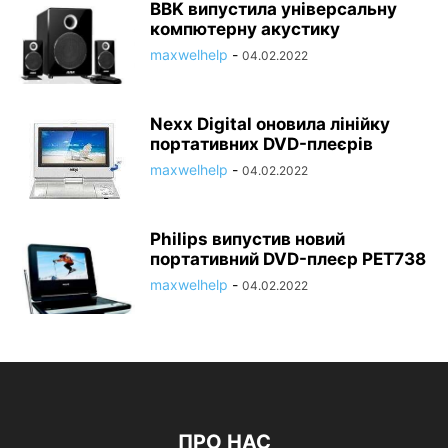
BBK випустила універсальну
компютерну акустику
maxwelhelp
-
04.02.2022
Nexx Digital оновила лінійку
портативних DVD-плеєрів
maxwelhelp
-
04.02.2022
Philips випустив новий
портативний DVD-плеєр PET738
maxwelhelp
-
04.02.2022
ПРО НАС