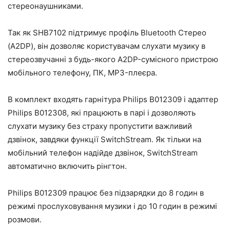
стереонаушниками.
Так як SHB7102 підтримує профіль Bluetooth Стерео
(A2DP), він дозволяє користувачам слухати музику в
стереозвучанні з будь-якого A2DP-сумісного пристрою
мобільного телефону, ПК, MP3-плеєра.
В комплект входять гарнітура Philips B012309 і адаптер
Philips B012308, які працюють в парі і дозволяють
слухати музику без страху пропустити важливий
дзвінок, завдяки функції SwitchStream. Як тільки на
мобільний телефон надійде дзвінок, SwitchStream
автоматично включить рінгтон.
Philips B012309 працює без підзарядки до 8 годин в
режимі прослуховування музики і до 10 годин в режимі
розмови.