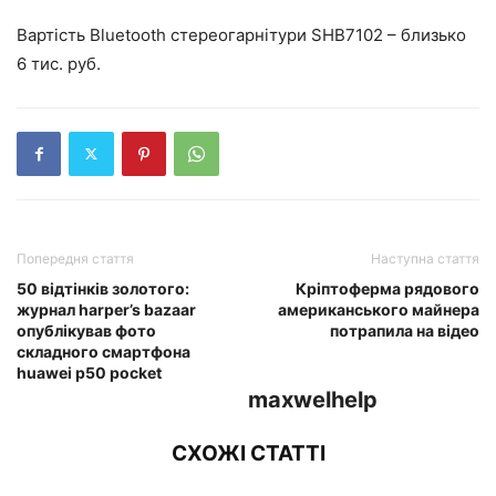
Вартість Bluetooth стереогарнітури SHB7102 – близько
6 тис. руб.
Попередня стаття
Наступна стаття
50 відтінків золотого:
Кріптоферма рядового
журнал harper’s bazaar
американського майнера
опублікував фото
потрапила на відео
складного смартфона
huawei p50 pocket
maxwelhelp
СХОЖІ СТАТТІ