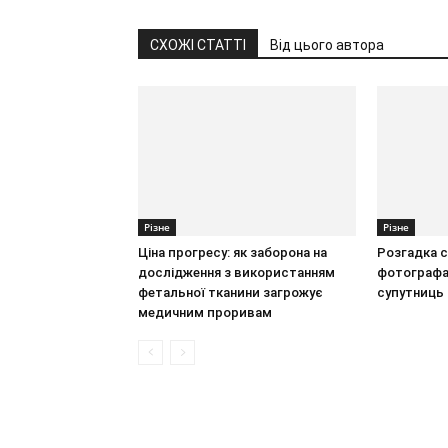
СХОЖІ СТАТТІ
Від цього автора
Різне
Різне
Ціна прогресу: як заборона на
Розгадка с
дослідження з використанням
фотографа 
фетальної тканини загрожує
супутниць
медичним проривам