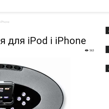
 iPhone
я для iPod і iPhone
563