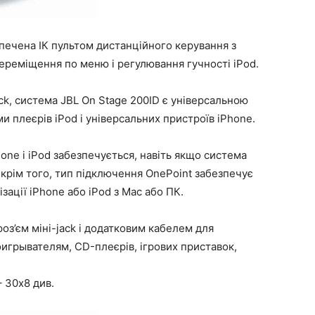
печена ІК пультом дистанційного керування з
ереміщення по меню і регулювання гучності iPod.
ck, система JBL On Stage 200ID є універсальною
ми плеєрів iPod і універсальних пристроїв iPhone.
one і iPod забезпечується, навіть якщо система
 крім того, тип підключення OnePoint забезпечує
зації iPhone або iPod з Mac або ПК.
з’єм міні-jack і додатковим кабелем для
игрывателям, CD-плеєрів, ігрових приставок,
– 30х8 див.