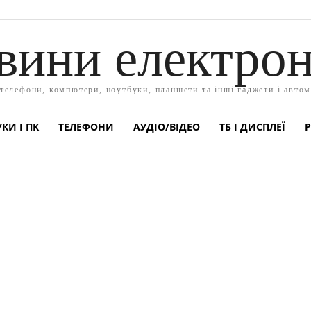
вини електрон
 телефони, компютери, ноутбуки, планшети та інші гаджети і автом
КИ І ПК
ТЕЛЕФОНИ
АУДІО/ВІДЕО
ТБ І ДИСПЛЕЇ
Р