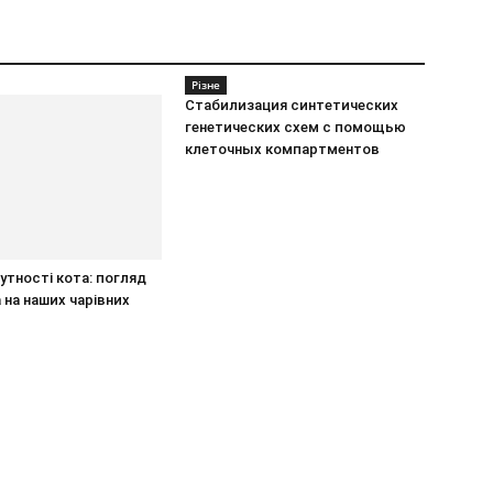
Різне
Стабилизация синтетических
генетических схем с помощью
клеточных компартментов
утності кота: погляд
на наших чарівних