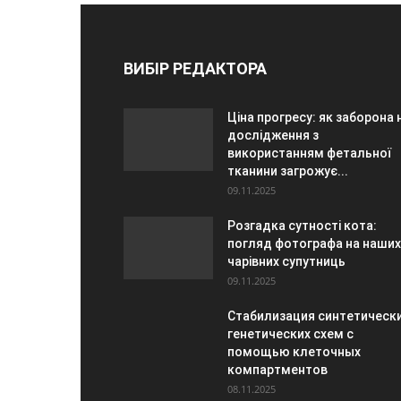
ВИБІР РЕДАКТОРА
Ціна прогресу: як заборона 
дослідження з
використанням фетальної
тканини загрожує...
09.11.2025
Розгадка сутності кота:
погляд фотографа на наших
чарівних супутниць
09.11.2025
Стабилизация синтетическ
генетических схем с
помощью клеточных
компартментов
08.11.2025