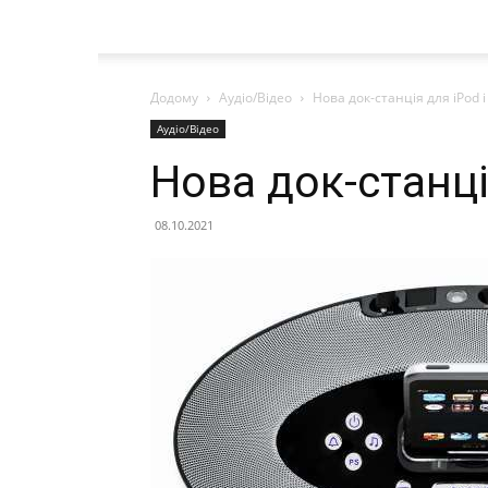
Додому
Аудіо/Відео
Нова док-станція для iPod і
Аудіо/Відео
Нова док-станці
08.10.2021