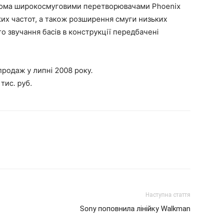
вома широкосмуговими перетворювачами Phoenix
ких частот, а також розширення смуги низьких
о звучання басів в конструкції передбачені
продаж у липні 2008 року.
тис. руб.
Наступна стаття
Sony поповнила лінійку Walkman