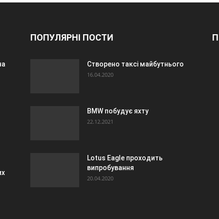
ПОПУЛЯРНІ ПОСТИ
П
на
Створено таксі майбутнього
16.04.2020
BMW побудує яхту
22.12.2021
Lotus Eagle проходить
випробування
их
20.04.2020