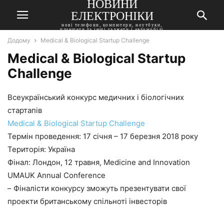
НОВИНИ
ЕЛЕКТРОНІКИ
нові телефони, компютери, ноутбуки,
планшети та інші гаджети і автомобілі
Додому
Medical & Biological Startup Challenge
Medical & Biological Startup
Challenge
Всеукраїнський конкурс медичних і біологічних
стартапів
Medical & Biological Startup Challenge
Термін проведення: 17 січня – 17 березня 2018 року
Територія: Україна
Фінал: Лондон, 12 травня, Medicine and Innovation
UMAUK Annual Conference
– Фіналісти конкурсу зможуть презентувати свої
проекти британському спільноті інвесторів