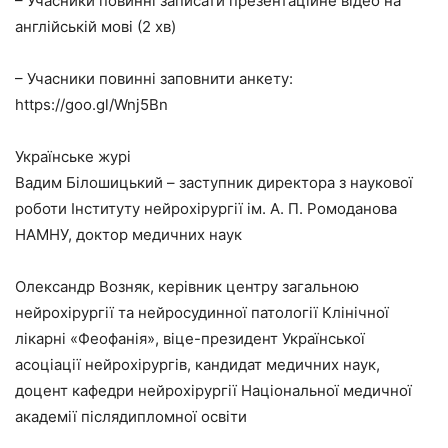
– Учасники повинні записати презентаційне відео на
англійській мові (2 хв)
– Учасники повинні заповнити анкету:
https://goo.gl/Wnj5Bn
Українське журі
Вадим Білошицький – заступник директора з наукової
роботи Інституту нейрохірургії ім. А. П. Ромоданова
НАМНУ, доктор медичних наук
Олександр Возняк, керівник центру загальною
нейрохірургії та нейросудинної патології Клінічної
лікарні «Феофанія», віце-президент Української
асоціації нейрохірургів, кандидат медичних наук,
доцент кафедри нейрохірургії Національної медичної
академії післядипломної освіти