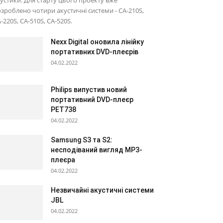
зроблено чотири акустичні системи - CA-210S,
-220S, CA-510S, CA-520S.
Nexx Digital оновила лінійку
портативних DVD-плеєрів
04.02.2022
Philips випустив новий
портативний DVD-плеєр
PET738
04.02.2022
Samsung S3 та S2:
несподіваний вигляд МР3-
плеєра
04.02.2022
Незвичайні акустичні системи
JBL
04.02.2022