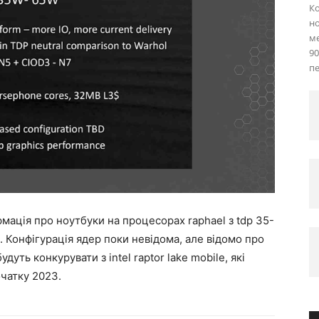
Ко
но
м
90
пе
мація про ноутбуки на процесорах raphael з tdp 35-
h. Конфігурація ядер поки невідома, але відомо про
дуть конкурувати з intel raptor lake mobile, які
очатку 2023.