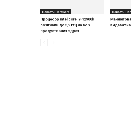
Новости Hardware
Новости Har
Процесор intel core i9-12900k
Майнінгова
розігнали до 5,2 ггц на всіх
видаватиме
продуктивних ядрах