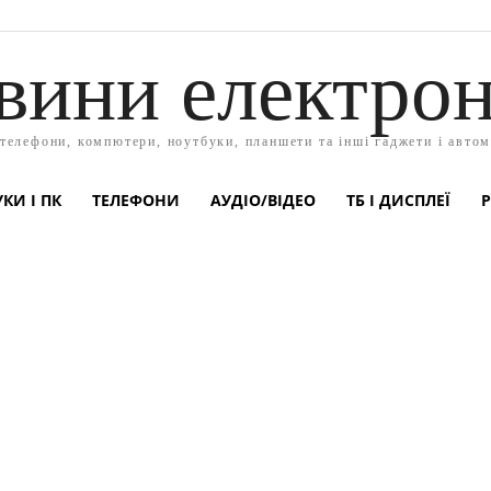
вини електрон
 телефони, компютери, ноутбуки, планшети та інші гаджети і автом
КИ І ПК
ТЕЛЕФОНИ
АУДІО/ВІДЕО
ТБ І ДИСПЛЕЇ
Р