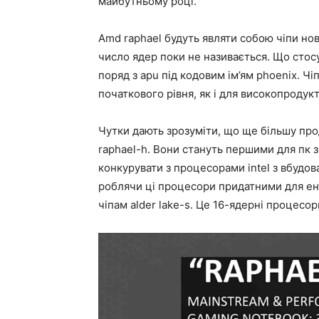
майбутньому році.
Amd raphael будуть являти собою чіпи но
число ядер поки не називається. Що стосу
поряд з apu під кодовим ім’ям phoenix. Чі
початкового рівня, як і для високопроду
Чутки дають зрозуміти, що ще більшу пр
raphael-h. Вони стануть першими для пк 
конкурувати з процесорами intel з вбудов
роблячи ці процесори придатними для ен
чіпам alder lake-s. Це 16-ядерні процесори