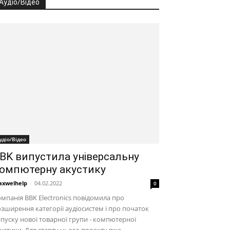
Аудіо/Відео
удіо/Відео
BK випустила універсальну
омпютерну акустику
xwelhelp
-
04.02.2022
0
мпанія BBK Electronics повідомила про
зширення категорії аудіосистем і про початок
пуску нової товарної групи - компютерної
устики. Для старту цього проекту вже