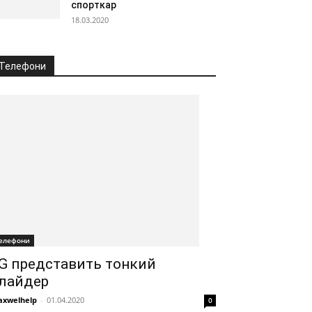
спорткар
18.03.2020
Телефони
елефони
G представить тонкий
лайдер
xwelhelp
-
01.04.2020
0