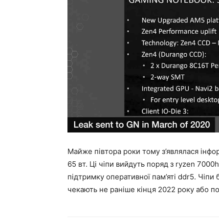
Майже півтора роки тому з’являлася інфор
65 вт. Ці чіпи вийдуть поряд з ryzen 7000
підтримку оперативної пам’яті ddr5. Чіпи бу
чекають не раніше кінця 2022 року або п