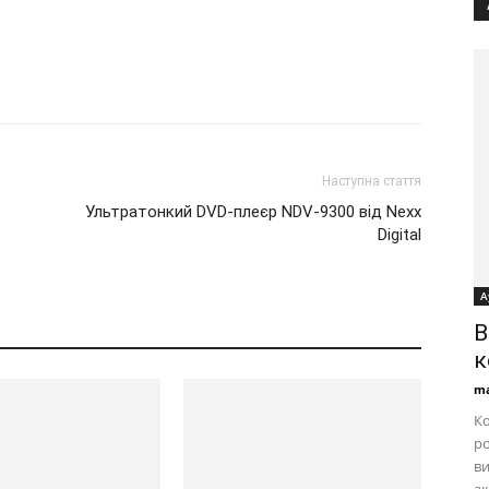
Наступна стаття
Ультратонкий DVD-плеєр NDV-9300 від Nexx
Digital
А
B
к
ma
Ко
ро
ви
ак