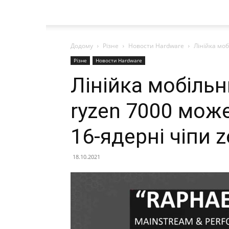
Додому
Різне
Новости Hardware
Лінійка моб
Різне
Новости Hardware
Лінійка мобіль
ryzen 7000 мож
16-ядерні чіпи z
18.10.2021