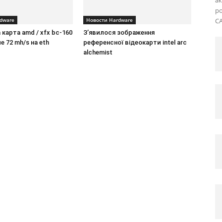
ро
dware
Новости Hardware
CA
 карта amd / xfx bc-160
З’явилося зображення
 72 mh/s на eth
референсної відеокарти intel arc
alchemist