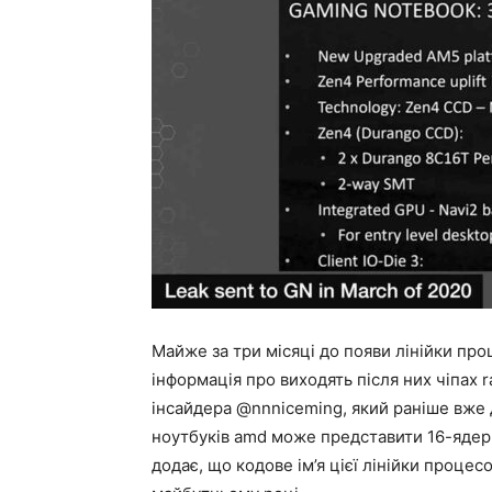
Майже за три місяці до появи лінійки про
інформація про виходять після них чіпах r
інсайдера @nnniceming, який раніше вже 
ноутбуків amd може представити 16-ядер
додає, що кодове ім’я цієї лінійки процес