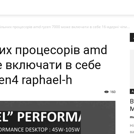
ільних процесорів amd ryzen 7000 може включати в себе 16-ядерні чіпи...
них процесорів amd
е включати в себе
en4 raphael-h
А
160
B
M
ma
Н
ва