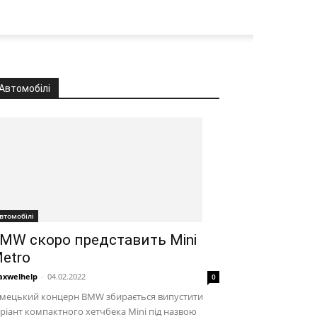
Автомобілі
втомобілі
MW скоро представить Mini
etro
xwelhelp
-
04.02.2022
0
імецький концерн BMW збирається випустити
ріант компактного хетчбека Mini під назвою