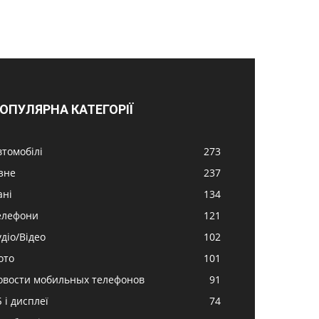
ОПУЛЯРНА КАТЕГОРІЇ
втомобілі
273
ізне
237
ані
134
елефони
121
удіо/Відео
102
ото
101
овости мобильных телефонов
91
 і дисплеї
74