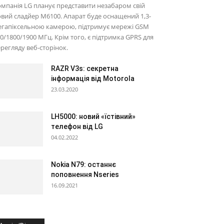
мпанія LG планує представити незабаром свій
вий сладйер M6100. Апарат буде оснащений 1,3-
егапіксельною камерою, підтримує мережі GSM
0/1800/1900 МГц. Крім того, є підтримка GPRS для
регляду веб-сторінок.
RAZR V3s: секретна
інформація від Motorola
23.03.2020
LH5000: новий «їстівний»
телефон від LG
04.02.2022
Nokia N79: останнє
поповнення Nseries
16.09.2021