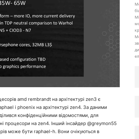
Me
бі
Mi
мо
кр
Me
з
ди
ел
цесорів amd rembrandt на архітектурі zen3 є
aphael і phoenix на архітектурі zen4. За даними
ділився конфіденційними відомостями, для
ні процесори на zen4. Інший інсайдер @greymon55
орів може бути raphael-h. Вони очікуються в