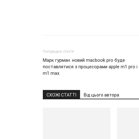
Попередня стаття
Марк гурман: новий macbook pro буде
поставлятися з процесорами apple m1 pro і
m1 max
СХОЖІ СТАТТІ
Від цього автора