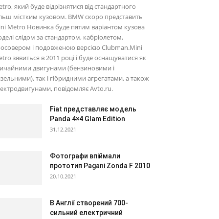
tro, який буде відрізнятися від стандартного
льш містким кузовом. BMW скоро представить
ni Metro Новинка буде пятим варіантом кузова
делі слідом за стандартом, кабріолетом,
осовером і подовженою версією Clubman.Mini
tro зявиться в 2011 році і буде оснащуватися як
вичайними двигунами (бензиновими і
зельними), так і гібридними агрегатами, а також
ектродвигунами, повідомляє Avto.ru.
Fiat представляє модель
Panda 4×4 Glam Edition
31.12.2021
Фотографи впіймали
прототип Pagani Zonda F 2010
20.10.2021
В Англії створений 700-
сильний електричний