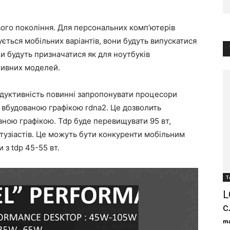
вого покоління. Для персональних комп’ютерів
ється мобільних варіантів, вони будуть випускатися
пи будуть призначатися як для ноутбуків
ктивних моделей.
одуктивність повинні запропонувати процесори
з вбудованою графікою rdna2. Це дозволить
аною графікою. Tdp буде перевищувати 95 вт,
тузіастів. Це можуть бути конкуренти мобільним
 з tdp 45-55 вт.
Т
L
с
ma