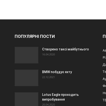
ПОПУЛЯРНІ ПОСТИ
П
Створено таксі майбутнього
А
16.04.2020
Р
Д
Т
BMW побудує яхту
22.12.2021
А
Ф
Н
Lotus Eagle проходить
випробування
ТБ
20.04.2020