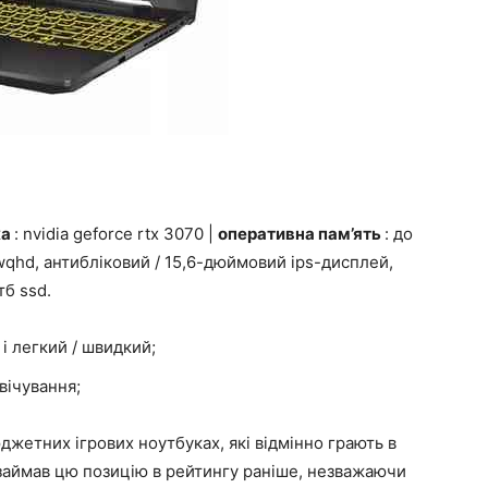
ка
: nvidia geforce rtx 3070 |
оперативна пам’ять
: до
wqhd, антибліковий / 15,6-дюймовий ips-дисплей,
 тб ssd.
 і легкий / швидкий;
вічування;
бюджетних ігрових ноутбуках, які відмінно грають в
ий займав цю позицію в рейтингу раніше, незважаючи