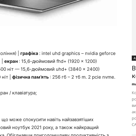
окоління) |
графіка
: intel uhd graphics – nvidia geforce
А
б |
екран
: 15,6-дюймовий fhd+ (1920 x 1200)
B
 500 ніт — 15,6-дюймовий uhd+ (3840 x 2400)
к
 ніт |
фізична пам’ять
: 256 гб – 2 тб m. 2 pcie nvme.
ma
ран / клавіатура;
Ко
ро
ви
ак
ро
й, що може спокусити навіть найзавзятіших
CA
овий ноутбук 2021 року, а також найкращий
очка. Об’єднавши приголомшливу продуктивність з