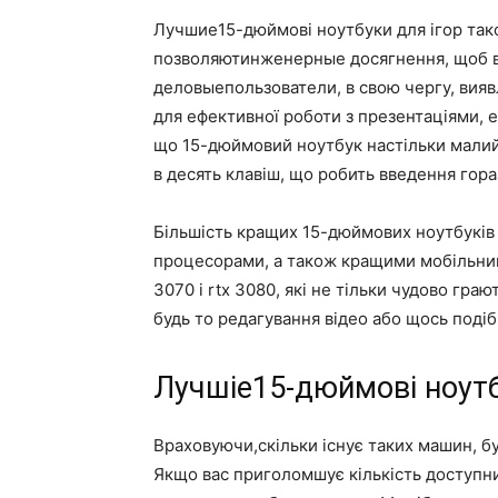
Лучшие15-дюймові ноутбуки для ігор тако
позволяютинженерные досягнення, щоб ви
деловыепользователи, в свою чергу, вия
для ефективної роботи з презентаціями,
що 15-дюймовий ноутбук настільки малий
в десять клавіш, що робить введення гор
Більшість кращих 15-дюймових ноутбуків
процесорами, а також кращими мобільними
3070 і rtx 3080, які не тільки чудово гра
будь то редагування відео або щось подіб
Лучшіе15-дюймові ноутб
Враховуючи,скільки існує таких машин, 
Якщо вас приголомшує кількість доступних