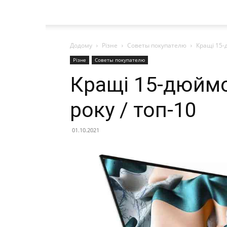
Додому
Різне
Советы покупателю
Кращі 15-
Різне
Советы покупателю
Кращі 15-дюймо
року / топ-10
01.10.2021