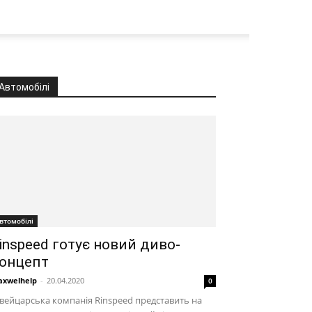
Автомобілі
втомобілі
inspeed готує новий диво-
онцепт
xwelhelp
-
20.04.2020
0
ейцарська компанія Rinspeed представить на