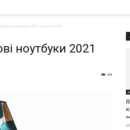
дюймові ноутбуки 2021 року / топ-10
ві ноутбуки 2021
164
А
R
к
ma
Шв