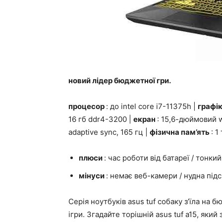
новий лідер бюджетної гри.
процесор
: до intel core i7-11375h |
графі
16 гб ddr4-3200 |
екран
: 15,6-дюймовий 
adaptive sync, 165 гц |
фізична пам’ять
: 1
плюси
: час роботи від батареї / тонкий
мінуси
: немає веб-камери / нудна підс
Серія ноутбуків asus tuf собаку з’їла на 
ігри. Згадайте торішній asus tuf a15, як