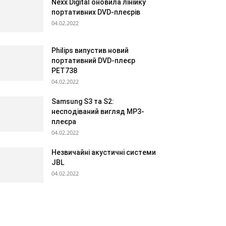
Nexx Digital оновила лінійку
портативних DVD-плеєрів
04.02.2022
Philips випустив новий
портативний DVD-плеєр
PET738
04.02.2022
Samsung S3 та S2:
несподіваний вигляд МР3-
плеєра
04.02.2022
Незвичайні акустичні системи
JBL
04.02.2022