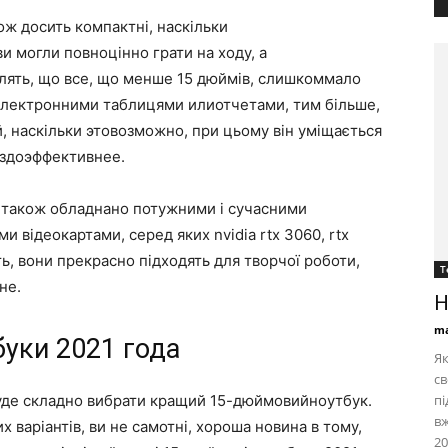
ж досить компактні, наскільки
 могли повноцінно грати на ходу, а
влять, що все, що менше 15 дюймів, слишкоммало
 електронними таблицями илиотчетами, тим більше,
, наскільки этовозможно, при цьому він уміщається
аздоэффективнее.
 також обладнано потужними і сучасними
 відеокартами, серед яких nvidia rtx 3060, rtx
ють, вони прекрасно підходять для творчої роботи,
Т
не.
Н
ma
уки 2021 года
Як
св
буде складно вибрати кращий 15-дюймовийноутбук.
пі
вж
 варіантів, ви не самотні, хороша новина в тому,
20