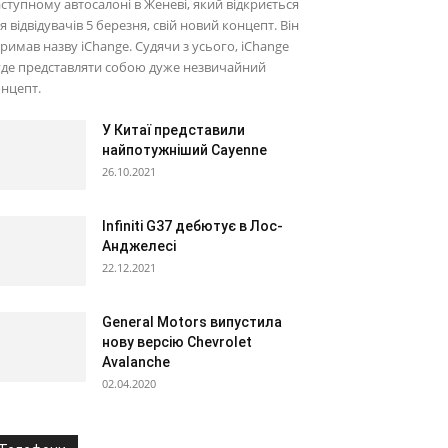
ступному автосалоні в Женеві, який відкриється
я відвідувачів 5 березня, свій новий концепт. Він
римав назву iChange. Судячи з усього, iChange
де представляти собою дуже незвичайний
нцепт.
У Китаї представили
найпотужніший Cayenne
26.10.2021
Infiniti G37 дебютує в Лос-
Анджелесі
22.12.2021
General Motors випустила
нову версію Chevrolet
Avalanche
02.04.2020