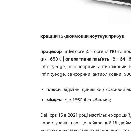
кращий 15-дюймовий ноутбук прибув.
процесор
: intel core i5 – core i7 (10-го п
gtx 1650 ti |
оперативна пам’ять
: 8 – 64 г
infinityedge, несенсорний, антибліковий,
infinityedge, сенсорний, антибліковий, 500
плюси
: відмінні динаміки / красивий ек
мінуси
: gtx 1650 ti слабенька;
Dell xps 15 в 2021 році настільки хороши
користувачів mac. Це найкращий 15-дюйм
ноутбук у багатьох інших відносинах і т