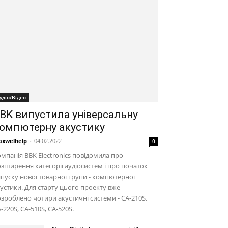
удіо/Відео
BK випустила універсальну
омпютерну акустику
xwelhelp
-
04.02.2022
0
мпанія BBK Electronics повідомила про
зширення категорії аудіосистем і про початок
пуску нової товарної групи - компютерної
устики. Для старту цього проекту вже
зроблено чотири акустичні системи - CA-210S,
-220S, CA-510S, CA-520S.