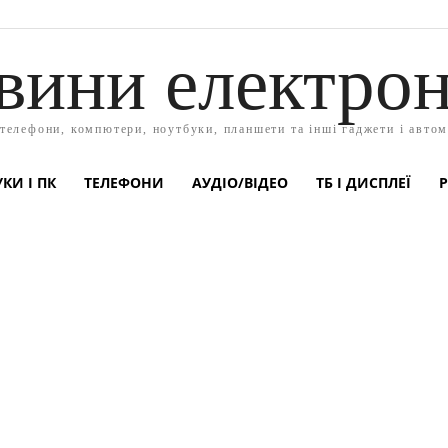
вини електрон
 телефони, компютери, ноутбуки, планшети та інші гаджети і автом
КИ І ПК
ТЕЛЕФОНИ
АУДІО/ВІДЕО
ТБ І ДИСПЛЕЇ
Р