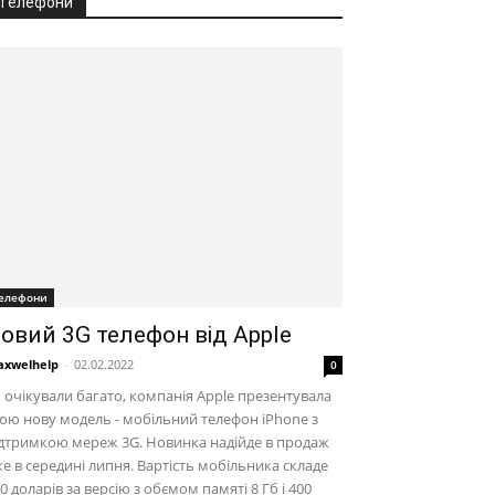
Телефони
елефони
овий 3G телефон від Apple
xwelhelp
-
02.02.2022
0
 очікували багато, компанія Apple презентувала
ою нову модель - мобільний телефон iPhone з
дтримкою мереж 3G. Новинка надійде в продаж
е в середині липня. Вартість мобільника складе
0 доларів за версію з обємом памяті 8 Гб і 400