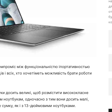
на
дл
от
бу
ко
омпроміс між функціональністю іпортативностью
ців і всіх, хто хочетіметь можливість брати роботи
ки досить великі, щоб розмістити висококласне
 ноутбукам, одночасно з тим вони досить малі,
у сумку, як і з 13-дюймовими ноутбуками.