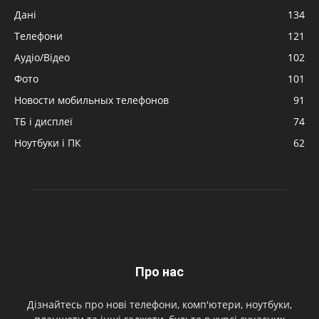
Дані
134
Телефони
121
Аудіо/Відео
102
Фото
101
Новости мобильных телефонов
91
ТБ і дисплеї
74
Ноутбуки і ПК
62
Про нас
Дізнайтесь про нові телефони, комп'ютери, ноутбуки,