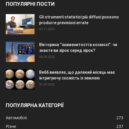
ПОПУЛЯРНІ ПОСТИ
Gli strumenti statistici più diffusi possono
produrre previsioni errate
07.11.2025
Вікторина “знаменитості в космосі”: чи
знаєте ви зірок серед зірок?
06.08.2025
Вебб виявляє, що далекий місяць має
інтригуючу схожість із землею
31.07.2025
ПОПУЛЯРНА КАТЕГОРІЇ
Автомобілі
273
Різне
237