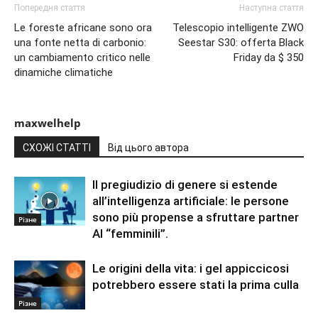
Попередня стаття
Наступна стаття
Le foreste africane sono ora
Telescopio intelligente ZWO
una fonte netta di carbonio:
Seestar S30: offerta Black
un cambiamento critico nelle
Friday da $ 350
dinamiche climatiche
maxwelhelp
СХОЖІ СТАТТІ
Від цього автора
Il pregiudizio di genere si estende
all’intelligenza artificiale: le persone
sono più propense a sfruttare partner
Різне
AI “femminili”.
Le origini della vita: i gel appiccicosi
potrebbero essere stati la prima culla
Різне