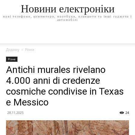
Новини електроніки
нові телефони, компютери, ноутбуки, планшети та інші гаджети і
автомобілі
Додому
Різне
Різне
Antichi murales rivelano
4.000 anni di credenze
cosmiche condivise in Texas
e Messico
28.11.2025
24