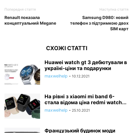
Попередня стаття
Наступна стаття
Renault показала
Samsung D980: новий
концептуальний Megane
телефон з підтримкою двох
SIM карт
СХОЖІ СТАТТІ
Huawei watch gt 3 дебютували в
україні-ціни та подарунки
maxwelhelp
-
10.12.2021
На рівні з xiaomi mi band 6-
стала відома ціна redmi watch...
maxwelhelp
-
25.10.2021
Французький будинок моди