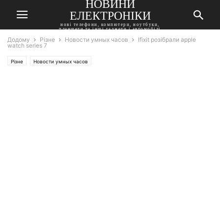
НОВИНИ
ЕЛЕКТРОНІКИ
нові телефони, компютери, ноутбуки,
планшети та інші гаджети і автомобілі
Додому
Різне
Новости умных часов
Ifixit розібрали apple
watch series 7
Різне
Новости умных часов