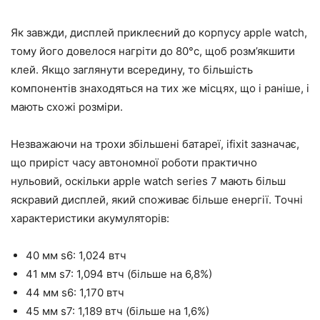
Як завжди, дисплей приклеєний до корпусу apple watch,
тому його довелося нагріти до 80°c, щоб розм’якшити
клей. Якщо заглянути всередину, то більшість
компонентів знаходяться на тих же місцях, що і раніше, і
мають схожі розміри.
Незважаючи на трохи збільшені батареї, ifixit зазначає,
що приріст часу автономної роботи практично
нульовий, оскільки apple watch series 7 мають більш
яскравий дисплей, який споживає більше енергії. Точні
характеристики акумуляторів:
40 мм s6: 1,024 втч
41 мм s7: 1,094 втч (більше на 6,8%)
44 мм s6: 1,170 втч
45 мм s7: 1,189 втч (більше на 1,6%)