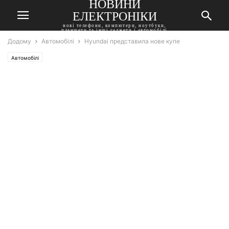
НОВИНИ
ЕЛЕКТРОНІКИ
нові телефони, компютери, ноутбуки,
планшети та інші гаджети і автомобілі
Додому
Автомобілі
Hyundai представила нове купе
Автомобілі