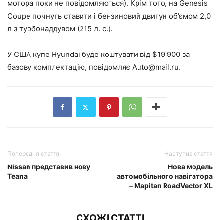
мотора поки не повідомляються). Крім того, на Genesis
Coupe почнуть ставити і бензиновий двигун об’ємом 2,0
л з турбонаддувом (215 л. с.).
У США купе Hyundai буде коштувати від $19 900 за
базову комплектацію, повідомляє
Auto@mail.ru
.
Попередня стаття
Наступна стаття
Nissan представив нову
Нова модель
Teana
автомобільного навігатора
– Mapitan RoadVector XL
СХОЖІ СТАТТІ