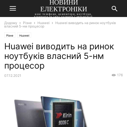
НОВИНИ
ЕЛЕКТРОНІКИ
нові телефони, компютери, ноутбуки,
планшети та інші гаджети і автомобілі
Додому
Різне
Huawei
Huawei виводить на ринок ноутбуків
власний 5-нм процесор
Різне
Huawei
Huawei виводить на ринок
ноутбуків власний 5-нм
процесор
176
07.12.2021