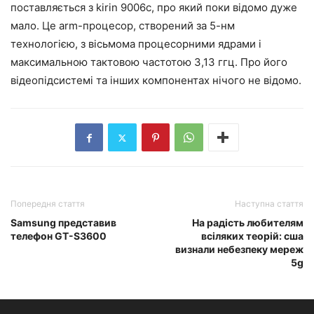
поставляється з kirin 9006c, про який поки відомо дуже
мало. Це arm-процесор, створений за 5-нм
технологією, з вісьмома процесорними ядрами і
максимальною тактовою частотою 3,13 ггц. Про його
відеопідсистемі та інших компонентах нічого не відомо.
Попередня стаття
Наступна стаття
Samsung представив
На радість любителям
телефон GT-S3600
всіляких теорій: сша
визнали небезпеку мереж
5g