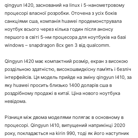
qingyun l420, заснований на linux і 5-нанометровому
процесорі власної розробки. Оточена з усіх боків
санкціями сша, компанія huawei продемонструвала
ноутбук всього через кілька годин після анонсу
першого в світі 5-нм процесора для ноутбуків на базі
windows – snapdragon 8cx gen 3 від qualcomm.
Qingyun l420 має компактний розмір, екран з високою
роздільною здатністю, високошвидкісну пам’ять і безліч
інтерфейсів. Ця модель прийде на зміну qingyun l410, за
яку huawei просить близько 1400 доларів сша в
роздрібному продажі в китаї. Ціна нового ноутбука
невідома.
Різниця між двома моделями полягає в основному в
процесорі. Qingyun l410, випущений наприкінці 2020
року, покладається на kirin 990, тоді як його наступник