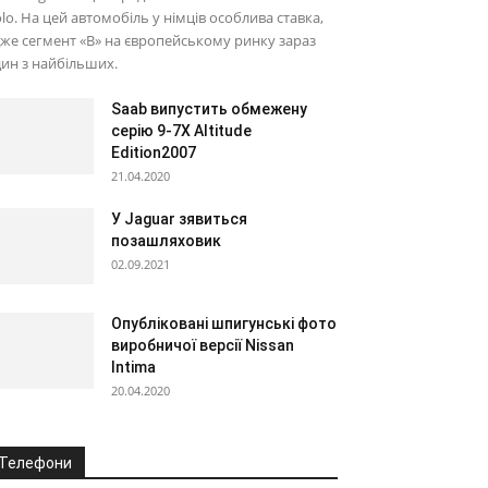
lo. На цей автомобіль у німців особлива ставка,
же сегмент «В» на європейському ринку зараз
ин з найбільших.
Saab випустить обмежену
серію 9-7X Altitude
Edition2007
21.04.2020
У Jaguar зявиться
позашляховик
02.09.2021
Опубліковані шпигунські фото
виробничої версії Nissan
Intima
20.04.2020
Телефони