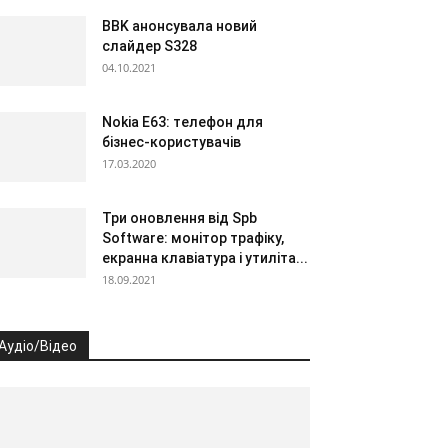
BBK анонсувала новий
слайдер S328
04.10.2021
Nokia E63: телефон для
бізнес-користувачів
17.03.2020
Три оновлення від Spb
Software: монітор трафіку,
екранна клавіатура і утиліта...
18.09.2021
Аудіо/Відео