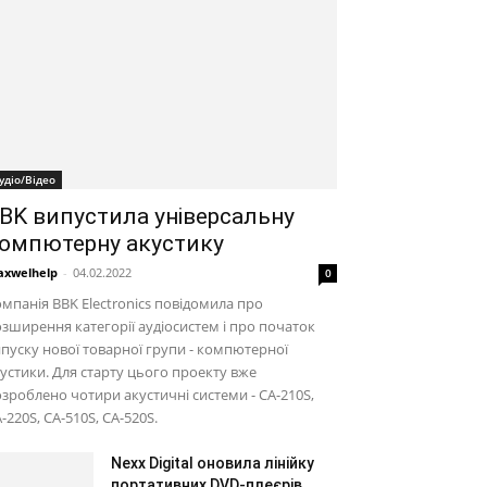
удіо/Відео
BK випустила універсальну
омпютерну акустику
xwelhelp
-
04.02.2022
0
мпанія BBK Electronics повідомила про
зширення категорії аудіосистем і про початок
пуску нової товарної групи - компютерної
устики. Для старту цього проекту вже
зроблено чотири акустичні системи - CA-210S,
-220S, CA-510S, CA-520S.
Nexx Digital оновила лінійку
портативних DVD-плеєрів