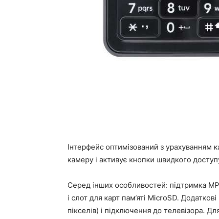
Інтерфейс оптимізований з урахуванням к
камеру і активує кнопки швидкого доступу
Серед інших особливостей: підтримка MP3,
і слот для карт пам’яті MicroSD. Додаткові
пікселів) і підключення до телевізора. Д