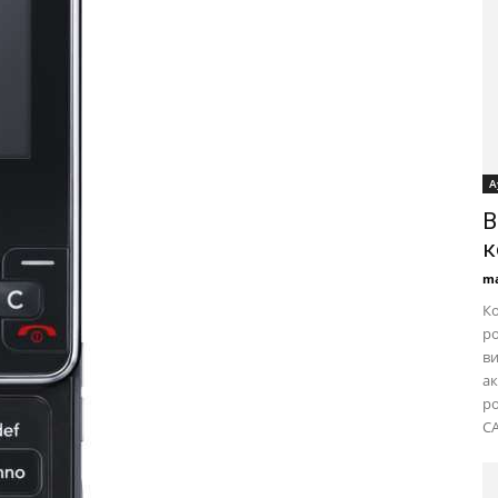
А
B
к
ma
Ко
ро
ви
ак
ро
CA