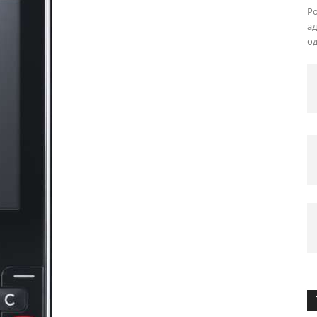
Po
ад
од