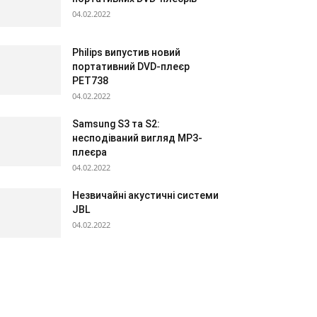
04.02.2022
Philips випустив новий
портативний DVD-плеєр
PET738
04.02.2022
Samsung S3 та S2:
несподіваний вигляд МР3-
плеєра
04.02.2022
Незвичайні акустичні системи
JBL
04.02.2022