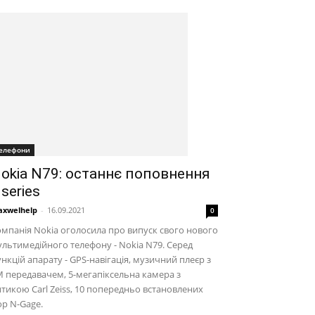
елефони
okia N79: останнє поповнення
series
xwelhelp
-
16.09.2021
0
мпанія Nokia оголосила про випуск свого нового
льтимедійного телефону - Nokia N79. Серед
нкцій апарату - GPS-навігація, музичний плеєр з
 передавачем, 5-мегапіксельна камера з
тикою Carl Zeiss, 10 попередньо встановлених
ор N-Gage.