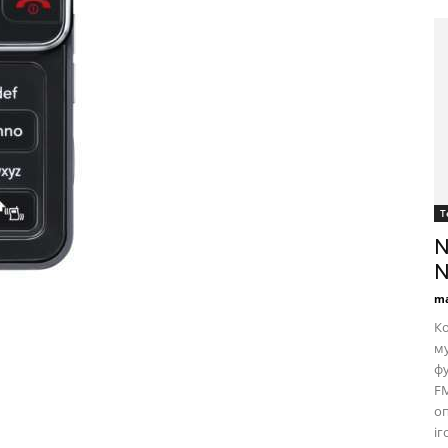
Т
N
N
ma
Ко
му
фу
FM
оп
іг