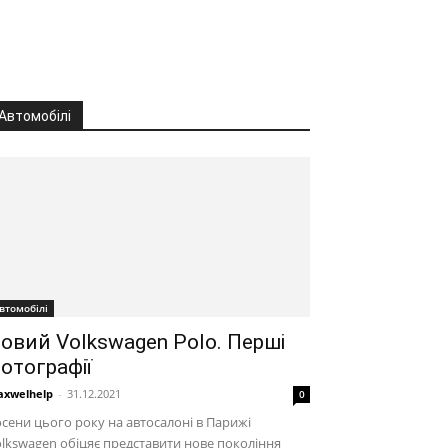
Автомобілі
втомобілі
овий Volkswagen Polo. Перші
отографії
xwelhelp
-
31.12.2021
0
сени цього року на автосалоні в Парижі
lkswagen обіцяє представити нове покоління