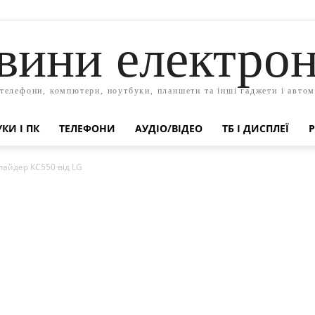
вини електрон
 телефони, компютери, ноутбуки, планшети та інші гаджети і автом
КИ І ПК
ТЕЛЕФОНИ
АУДІО/ВІДЕО
ТБ І ДИСПЛЕЇ
Р
айдер КС550 від LG