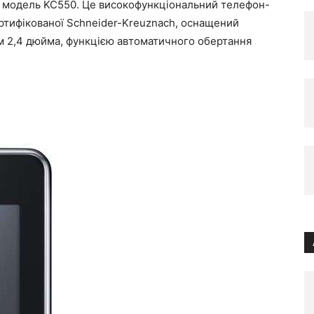
ву модель KC550. Це високофункціональний телефон-
ртифікованої Schneider-Kreuznach, оснащений
м 2,4 дюйма, функцією автоматичного обертання