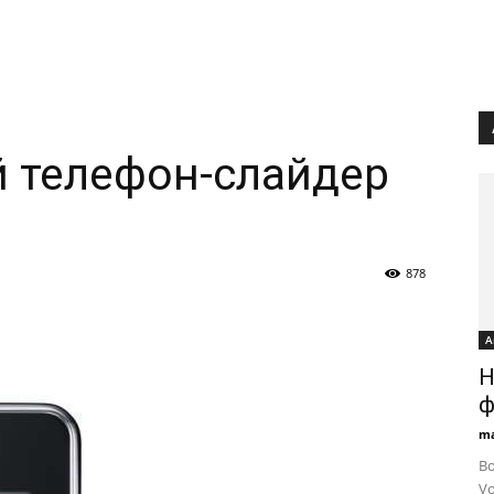
 телефон-слайдер
878
А
Н
ф
ma
Во
Vo