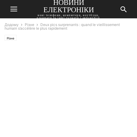
НОВИНИ
ЕЛЕКТРОНІКИ
нові телефони, компютери, ноутбуки,
планшети та інші гаджети і автомобілі
Додому
Різне
Deux pics surprenants : quand le vieillissement
humain s’accélère le plus rapidement
Різне