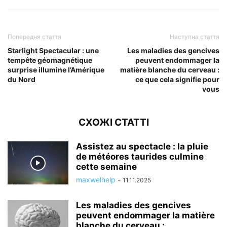
Попередня стаття
Наступна стаття
Starlight Spectacular : une
Les maladies des gencives
tempête géomagnétique
peuvent endommager la
surprise illumine l’Amérique
matière blanche du cerveau :
du Nord
ce que cela signifie pour
vous
СХОЖІ СТАТТІ
Assistez au spectacle : la pluie
de météores taurides culmine
cette semaine
maxwelhelp
-
11.11.2025
Les maladies des gencives
peuvent endommager la matière
blanche du cerveau :...