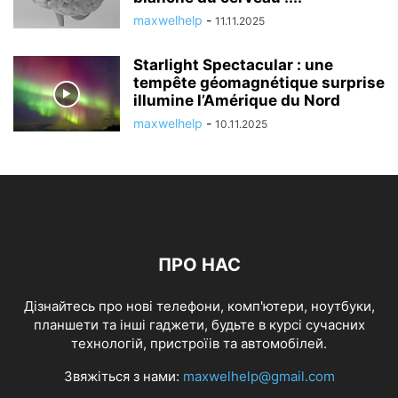
maxwelhelp
-
11.11.2025
Starlight Spectacular : une
tempête géomagnétique surprise
illumine l’Amérique du Nord
maxwelhelp
-
10.11.2025
ПРО НАС
Дізнайтесь про нові телефони, комп'ютери, ноутбуки,
планшети та інші гаджети, будьте в курсі сучасних
технологій, пристроїів та автомобілей.
Звяжіться з нами:
maxwelhelp@gmail.com