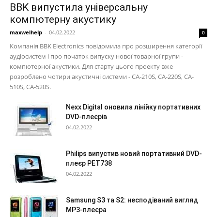
BBK випустила універсальну
компютерну акустику
maxwelhelp
-
04.02.2022
0
Компанія BBK Electronics повідомила про розширення категорії
аудіосистем і про початок випуску нової товарної групи -
компютерної акустики. Для старту цього проекту вже
розроблено чотири акустичні системи - CA-210S, CA-220S, CA-
510S, CA-520S.
Nexx Digital оновила лінійку портативних
DVD-плеєрів
04.02.2022
Philips випустив новий портативний DVD-
плеєр PET738
04.02.2022
Samsung S3 та S2: несподіваний вигляд
МР3-плеєра