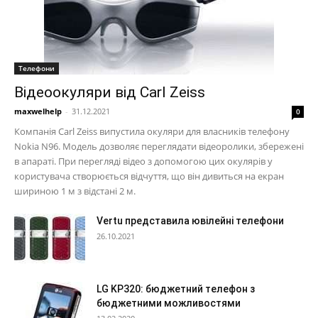
Телефони
Відеоокуляри від Carl Zeiss
maxwelhelp
-
31.12.2021
0
Компанія Carl Zeiss випустила окуляри для власників телефону
Nokia N96. Модель дозволяє переглядати відеоролики, збережені
в апараті. При перегляді відео з допомогою цих окулярів у
користувача створюється відчуття, що він дивиться на екран
шириною 1 м з відстані 2 м.
Vertu представила ювілейні телефони
26.10.2021
LG KP320: бюджетний телефон з
бюджетними можливостями