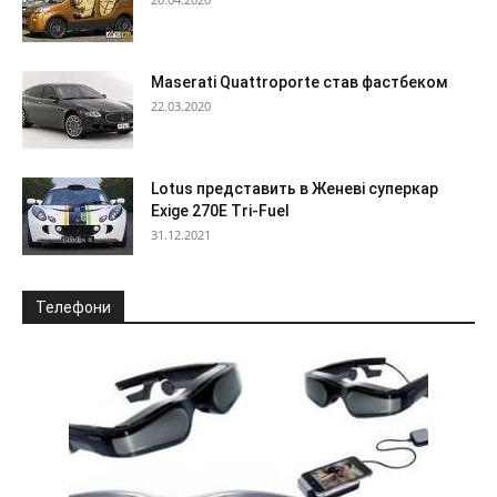
Maserati Quattroporte став фастбеком
22.03.2020
Lotus представить в Женеві суперкар
Exige 270E Tri-Fuel
31.12.2021
Телефони