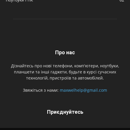
Про нас
Дізнайтесь про нові телефони, комп'ютери, ноутбуки,
планшети та інші гаджети, будьте в курсі сучасних
технологій, пристроїів та автомобілей.
Звяжіться з нами:
maxwelhelp@gmail.com
Приєднуйтесь