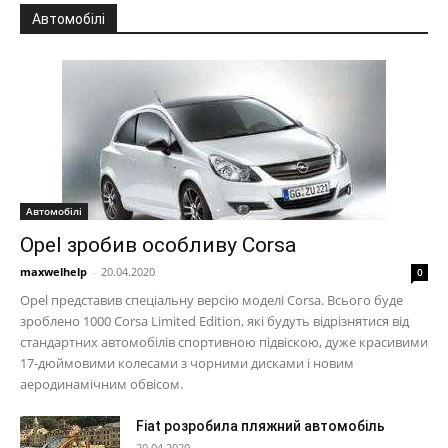
Автомобілі
Автомобілі
Opel зробив особливу Corsa
maxwelhelp
-
20.04.2020
0
Opel представив спеціальну версію моделі Corsa. Всього буде
зроблено 1000 Corsa Limited Edition, які будуть відрізнятися від
стандартних автомобілів спортивною підвіскою, дуже красивими
17-дюймовими колесами з чорними дисками і новим
аеродинамічним обвісом.
Fiat розробила пляжний автомобіль
20.04.2020