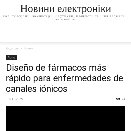
Новини електроніки
нові телефони, компютери, ноутбуки, планшети та інші гаджети і
автомобілі
Додому
Різне
Різне
Diseño de fármacos más
rápido para enfermedades de
canales iónicos
16.11.2025
24