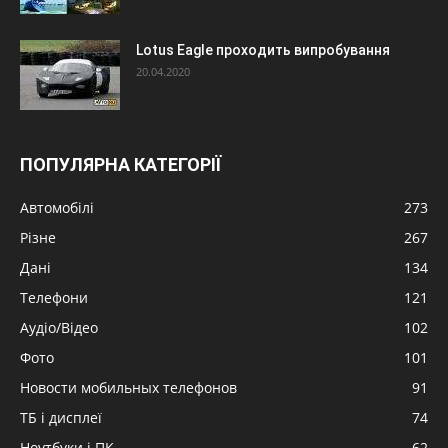
Lotus Eagle проходить випробування
20.04.2020
ПОПУЛЯРНА КАТЕГОРІЇ
Автомобілі
273
Різне
267
Дані
134
Телефони
121
Аудіо/Відео
102
Фото
101
Новости мобильных телефонов
91
ТБ і дисплеї
74
Ноутбуки і ПК
62