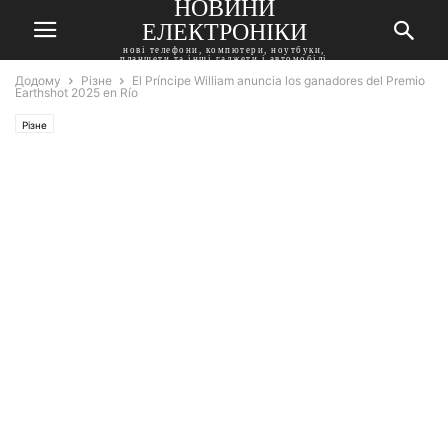
НОВИНИ
ЕЛЕКТРОНІКИ
нові телефони, компютери, ноутбуки,
планшети та інші гаджети і автомобілі
Додому
Різне
El Príncipe William anuncia los ganadores del Premio
Earthshot 2025 en Río
Різне