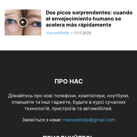
Dos picos sorprendentes: cuando
el envejecimiento humano se
acelera más rápidamente
maxwelhelp
-
11.11.2025
ПРО НАС
Дізнайтесь про нові телефони, комп'ютери, ноутбуки,
планшети та інші гаджети, будьте в курсі сучасних
технологій, пристроїів та автомобілей.
Звяжіться з нами:
maxwelhelp@gmail.com