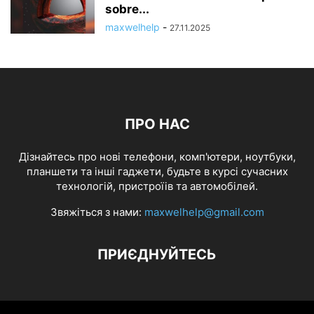
sobre...
maxwelhelp
-
27.11.2025
ПРО НАС
Дізнайтесь про нові телефони, комп'ютери, ноутбуки,
планшети та інші гаджети, будьте в курсі сучасних
технологій, пристроїів та автомобілей.
Звяжіться з нами:
maxwelhelp@gmail.com
ПРИЄДНУЙТЕСЬ