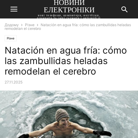
НОВИНИ
ЕЛЕКТРОНІКИ
нові телефони, компютери, ноутбуки,
планшети та інші гаджети і автомобілі
Додому
Різне
Natación en agua fría: cómo las zambullidas heladas
remodelan el cerebro
Різне
Natación en agua fría: cómo
las zambullidas heladas
remodelan el cerebro
27.11.2025