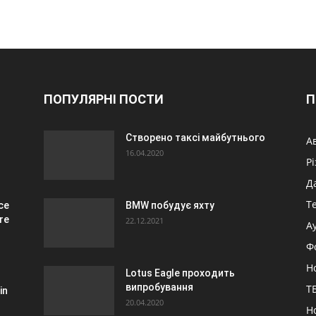
ПОПУЛЯРНІ ПОСТИ
П
Створено таксі майбутнього
А
16.04.2020
Р
Д
Т
ce
BMW побудує яхту
re
22.12.2021
А
Ф
Н
Lotus Eagle проходить
випробування
ТБ
in
20.04.2020
Н