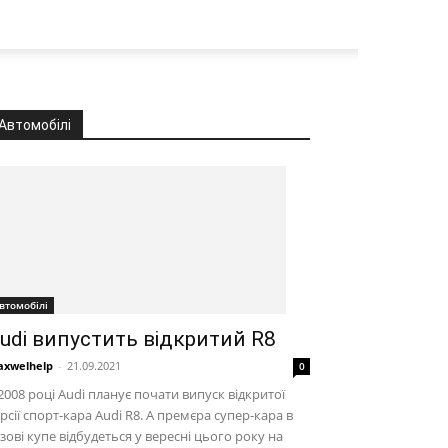
Автомобілі
втомобілі
udi випустить відкритий R8
xwelhelp
-
21.09.2021
0
2008 році Audi планує почати випуск відкритої
рсії спорт-кара Audi R8. А премєра супер-кара в
зові купе відбудеться у вересні цього року на