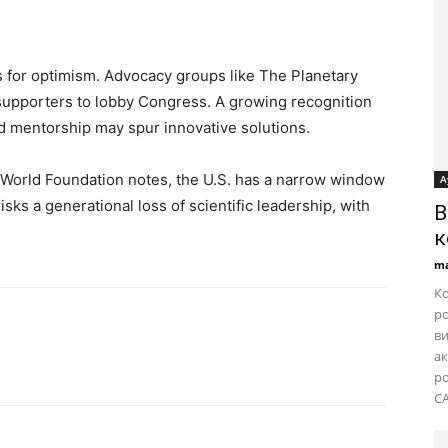
 for optimism. Advocacy groups like The Planetary
supporters to lobby Congress. A growing recognition
d mentorship may spur innovative solutions.
 World Foundation notes, the U.S. has a narrow window
А
isks a generational loss of scientific leadership, with
B
к
ma
Ко
ро
ви
ак
ро
CA