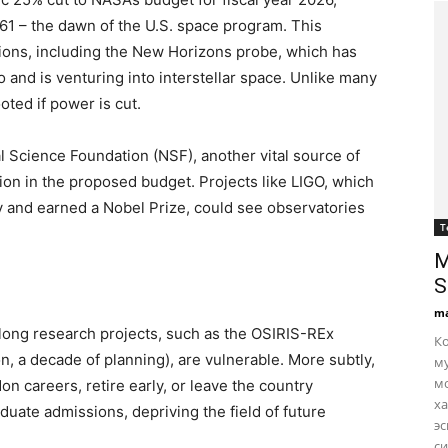
961 – the dawn of the U.S. space program. This
sions, including the New Horizons probe, which has
 and is venturing into interstellar space. Unlike many
ted if power is cut.
Science Foundation (NSF), another vital source of
on in the proposed budget. Projects like LIGO, which
y and earned a Nobel Prize, could see observatories
Т
M
S
ma
-long research projects, such as the OSIRIS-REx
Ко
n, a decade of planning), are vulnerable. More subtly,
му
мо
don careers, retire early, or leave the country
ха
aduate admissions, depriving the field of future
эс
с