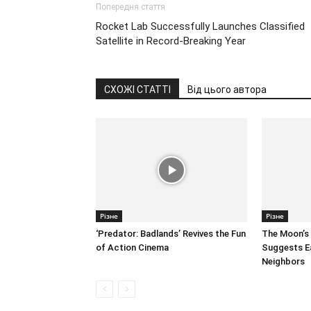
Попередня стаття
Rocket Lab Successfully Launches Classified
Satellite in Record-Breaking Year
СХОЖІ СТАТТІ
Від цього автора
Різне
Різне
‘Predator: Badlands’ Revives the Fun
The Moon’s 
of Action Cinema
Suggests E
Neighbors