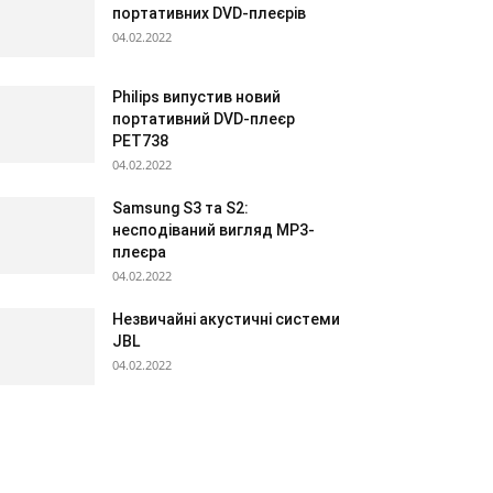
портативних DVD-плеєрів
04.02.2022
Philips випустив новий
портативний DVD-плеєр
PET738
04.02.2022
Samsung S3 та S2:
несподіваний вигляд МР3-
плеєра
04.02.2022
Незвичайні акустичні системи
JBL
04.02.2022