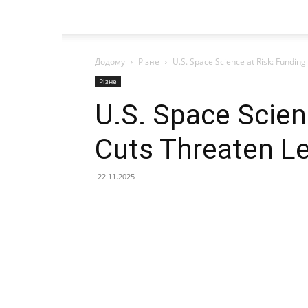
Додому
Різне
U.S. Space Science at Risk: Fundin
Різне
U.S. Space Scien
Cuts Threaten L
22.11.2025