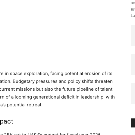
ав
ви
La
re in space exploration, facing potential erosion of its
ation. Budgetary pressures and policy shifts threaten
urrent missions but also the future pipeline of talent.
n of a looming generational deficit in leadership, with
’s potential retreat.
mpact
 25% cut to NASA’s budget for fiscal year 2026,