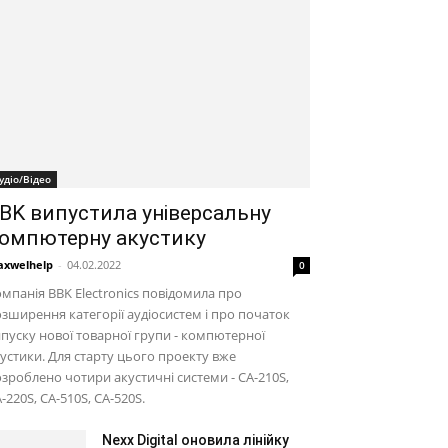
удіо/Відео
BK випустила універсальну
омпютерну акустику
xwelhelp
-
04.02.2022
0
мпанія BBK Electronics повідомила про
зширення категорії аудіосистем і про початок
пуску нової товарної групи - компютерної
устики. Для старту цього проекту вже
зроблено чотири акустичні системи - CA-210S,
-220S, CA-510S, CA-520S.
Nexx Digital оновила лінійку