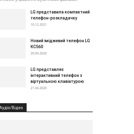
LG представила компактний
телефон-розкладачку
10.12.2021
Новий іміджевий телефон LG
КС560
20.04.2020
LG представляє
інтерактивний телефон з
віртуальною клавіатурою
21.04.2020
Аудіо/Відео