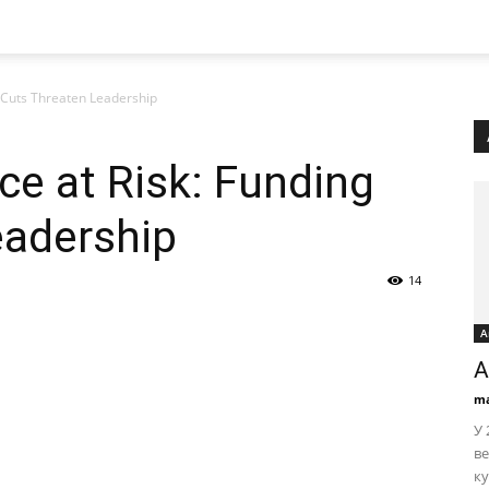
g Cuts Threaten Leadership
ce at Risk: Funding
eadership
14
А
A
ma
У 
ве
ку