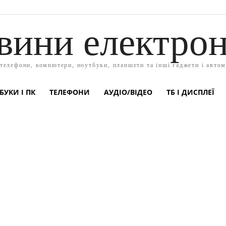
вини електрон
 телефони, компютери, ноутбуки, планшети та інші гаджети і автом
БУКИ І ПК
ТЕЛЕФОНИ
АУДІО/ВІДЕО
ТБ І ДИСПЛЕЇ