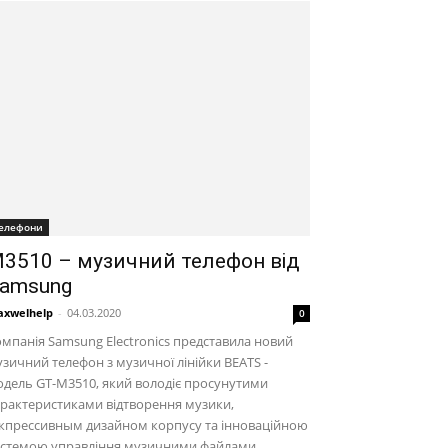
елефони
3510 – музичний телефон від
amsung
xwelhelp
-
04.03.2020
0
мпанія Samsung Electronics представила новий
зичний телефон з музичної лінійки BEATS -
дель GT-M3510, який володіє просунутими
рактеристиками відтворення музики,
кпрессивным дизайном корпусу та інноваційною
истемою управління музичними файлами.