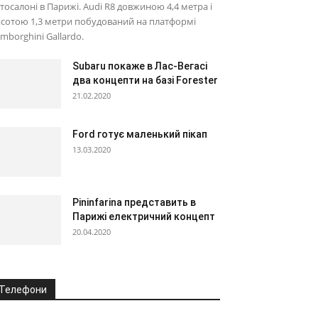
тосалоні в Парижі. Audi R8 довжиною 4,4 метра і
сотою 1,3 метри побудований на платформі
mborghini Gallardo.
Subaru покаже в Лас-Вегасі
два концепти на базі Forester
21.02.2020
Ford готує маленький пікап
13.03.2020
Pininfarina представить в
Парижі електричний концепт
20.04.2020
Телефони