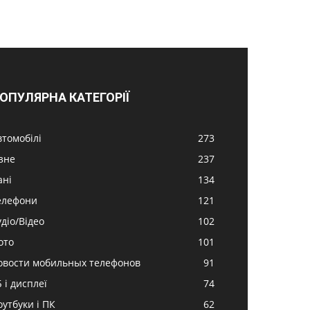
ОПУЛЯРНА КАТЕГОРІЇ
втомобілі
273
ізне
237
ані
134
елефони
121
удіо/Відео
102
ото
101
овости мобильных телефонов
91
 і дисплеї
74
оутбуки і ПК
62