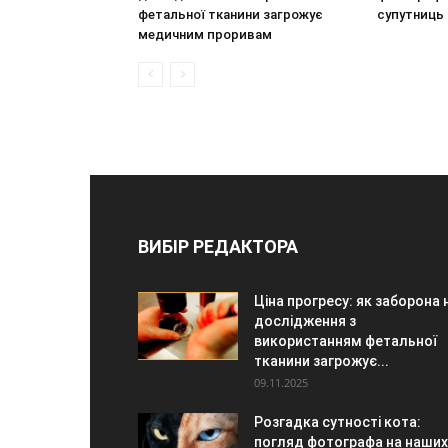
фетальної тканини загрожує
супутниць
медичним проривам
ВИБІР РЕДАКТОРА
Ціна прогресу: як заборона 
дослідження з
використанням фетальної
тканини загрожує...
09.11.2025
Розгадка сутності кота:
погляд фотографа на наших