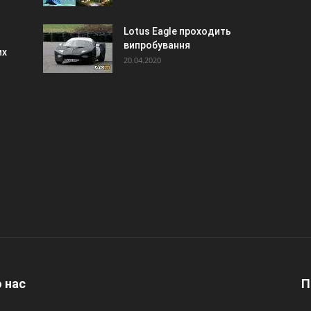
Lotus Eagle проходить
випробування
их
20.04.2020
 нас
П