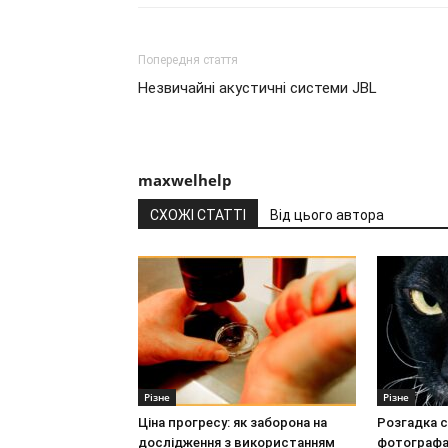
Попередня стаття
Незвичайні акустичні системи JBL
maxwelhelp
СХОЖІ СТАТТІ
Від цього автора
Різне
Різне
Ціна прогресу: як заборона на
Розгадка с
дослідження з використанням
фотографа 