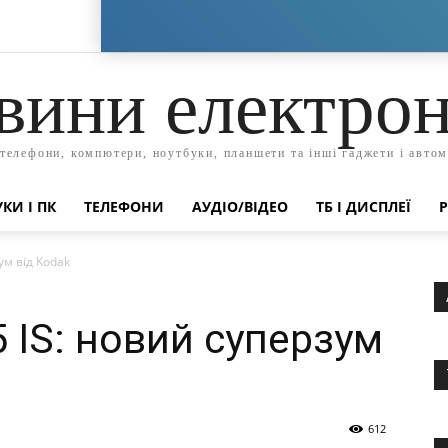
вини електрон
 телефони, компютери, ноутбуки, планшети та інші гаджети і автом
КИ І ПК
ТЕЛЕФОНИ
АУДІО/ВІДЕО
ТБ І ДИСПЛЕЇ
Р
ум від Kodak
 IS: новий суперзум
612