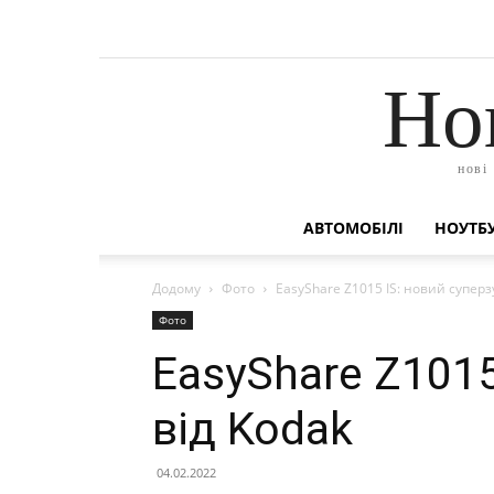
Но
нові
АВТОМОБІЛІ
НОУТБУ
Додому
Фото
EasyShare Z1015 IS: новий суперз
Фото
EasyShare Z1015
від Kodak
04.02.2022