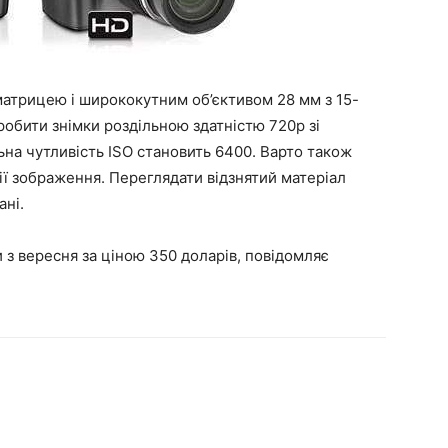
матрицею і ширококутним об’єктивом 28 мм з 15-
обити знімки роздільною здатністю 720p зі
ьна чутливість ISO становить 6400. Варто також
ції зображення. Переглядати відзнятий матеріал
ні.
з вересня за ціною 350 доларів, повідомляє