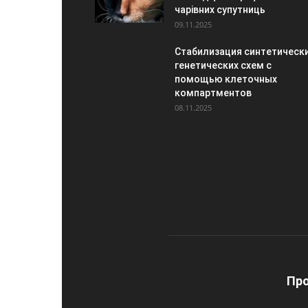
чарівних супутниць
09.11.2025
Стабилизация синтетическ
генетических схем с
помощью клеточных
компартментов
08.11.2025
Про