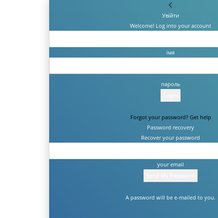
Увійти
Welcome! Log into your account
імя
пароль
Forgot your password? Get help
Password recovery
Recover your password
your email
A password will be e-mailed to you.