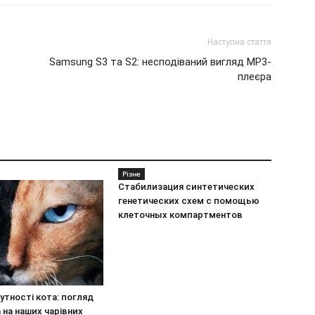
Наступна стаття
Samsung S3 та S2: несподіваний вигляд МР3-
плеєра
Різне
Стабилизация синтетических
генетических схем с помощью
клеточных компартментов
утності кота: погляд
на наших чарівних