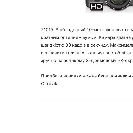
Z1015 IS обладнаний 10-мегапіксельною 
кратним оптичним зумом. Камера здатна р
швидкістю 30 кадрів в секунду. Максимал
відзначити і наявність оптичної стабіліза
зручно на великому 3-дюймовому РК-екра
Придбати новинку можна буде починаючи 
Cifrovik.