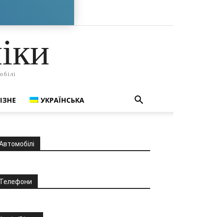
іки
обілі
ІЗНЕ
УКРАЇНСЬКА
Автомобілі
Телефони